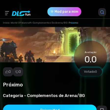
🎯 Mod para mim
Início
-
World Of Warcraft
-
Complementos De Arena/BG
-
Próximo
Versão do Jogo *
2.4.3 (e8dc4d0754bfbd5b18f4606151f648c1.zip)
Avaliação
Download (168.64 Kb)
0.0
0
0
Votado
0
Próximo
Denunciar
mod
Categoria -
Complementos de Arena/BG
Spam
Violação de
direitos