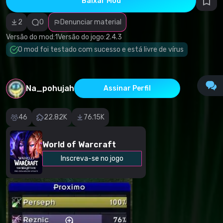
Baixar Mod
autorais
Categoria
incorreta
2
0
Denunciar material
Software
malicioso/vírus
Versão do mod:
1
Versão do jogo:
2.4.3
Conteúdo não
O mod foi testado com sucesso e está livre de vírus
funcional
Descrição
imprecisa
Outro
Na_pohujah
Assinar Perfil
46
22.82K
76.15K
World of Warcraft
Inscreva-se no jogo