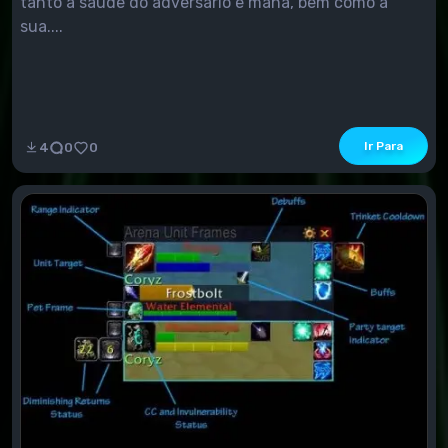
tanto a saúde do adversário e mana, bem como a
sua....
Ir Para
4
0
0