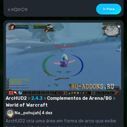
da arena. Mostra o número de pontos que você pode...
Ir Para
0
0
0
ArcHUD2
2.4.3
Complementos de Arena/BG
World of Warcraft
Na_pohujah
|
4 dez
ArcHUD2 cria uma área em forma de arco que exibe