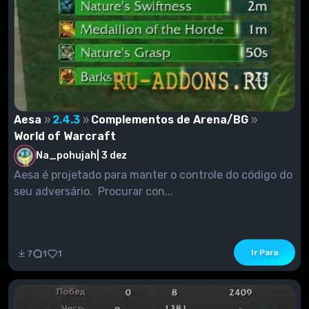
Aesa
2.4.3
Complementos de Arena/BG
World of Warcraft
Na_pohujah
|
3 dez
Aesa é projetado para manter o controle do código do
seu adversário. Procurar con...
Ir Para
7
1
1