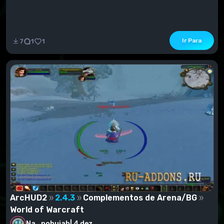
Ir Para
7
1
1
ArcHUD2
2.4.3
Complementos de Arena/BG
World of Warcraft
Na_pohujah
|
4 dez