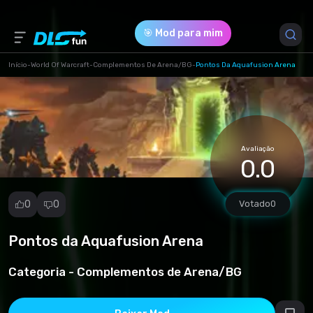
🎯 Mod para mim
Início
-
World Of Warcraft
-
Complementos De Arena/BG
-
Pontos Da Aquafusion Arena
Versão do Jogo *
2.4.3 (4095709e4d89348c3280bed7d5d149a5.rar)
Avaliação
Download (5.48 Kb)
0.0
0
0
Votado
0
Pontos da Aquafusion Arena
Denunciar
mod
Categoria -
Complementos de Arena/BG
Spam
Violação de
direitos