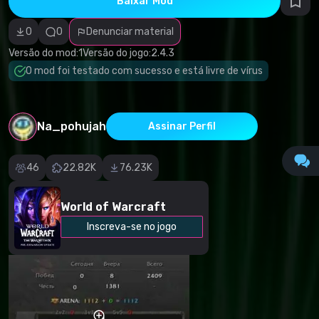
Baixar Mod
autorais
Categoria
incorreta
0
0
Denunciar material
Software
malicioso/vírus
Versão do mod:
1
Versão do jogo:
2.4.3
Conteúdo não
O mod foi testado com sucesso e está livre de vírus
funcional
Descrição
imprecisa
Outro
Na_pohujah
Assinar Perfil
46
22.82K
76.23K
World of Warcraft
Inscreva-se no jogo