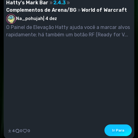
Hatty's Mark Bar
2.4.3
Complementos de Arena/BG
World of Warcraft
Na_pohujah
|
4 dez
O Painel de Elevação Hatty ajuda você a marcar alvos
rapidamente; há também um botão RF (Ready for V...
Ir Para
4
0
0