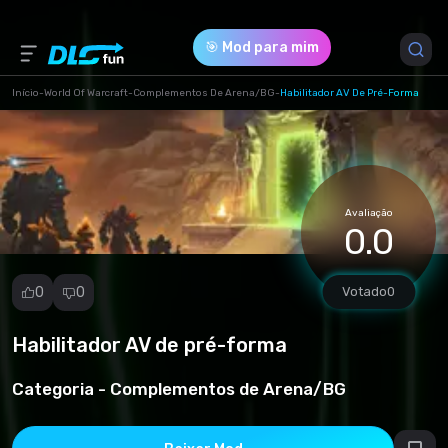
🎯 Mod para mim
Início
-
World Of Warcraft
-
Complementos De Arena/BG
-
Habilitador AV De Pré-Forma
Versão do Jogo *
2.4.3 (64cfaabf58cfe4147a53194656c443c2.zip)
Avaliação
Download (25.27 Kb)
0.0
0
0
Votado
0
Habilitador AV de pré-forma
Denunciar
mod
Categoria -
Complementos de Arena/BG
Spam
Violação de
direitos