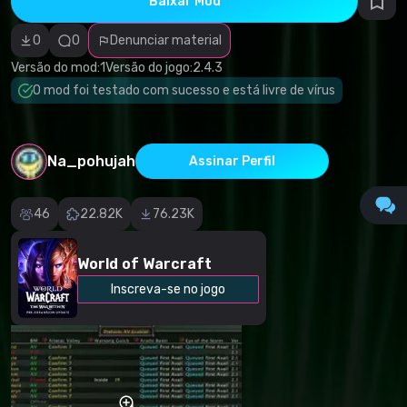
Baixar Mod
autorais
Categoria
incorreta
0
0
Denunciar material
Software
malicioso/vírus
Versão do mod:
1
Versão do jogo:
2.4.3
Conteúdo não
O mod foi testado com sucesso e está livre de vírus
funcional
Descrição
imprecisa
Outro
Na_pohujah
Assinar Perfil
46
22.82K
76.23K
World of Warcraft
Inscreva-se no jogo