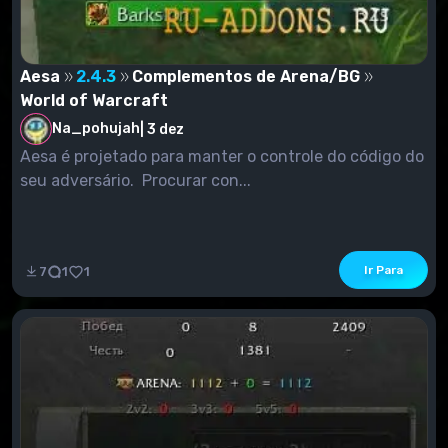
Aesa
2.4.3
Complementos de Arena/BG
World of Warcraft
Na_pohujah
|
3 dez
Aesa é projetado para manter o controle do código do
seu adversário. Procurar con...
Ir Para
7
1
1