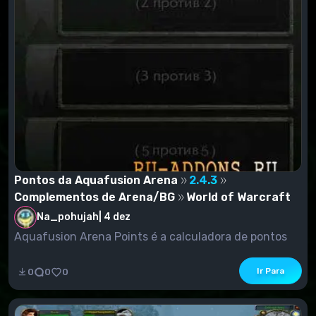
Pontos da Aquafusion Arena
2.4.3
Complementos de Arena/BG
World of Warcraft
Na_pohujah
|
4 dez
Aquafusion Arena Points é a calculadora de pontos
da arena. Mostra o número de pontos que você pode...
Ir Para
0
0
0