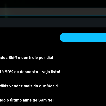
os Skiff e controle por dial
é 90% de desconto – veja lista!
ilds vender mais do que World
r material
Versão do mod:
1
Versão do jogo:
1.23.0.1
O mod foi testa
do o último filme de Sam Neill