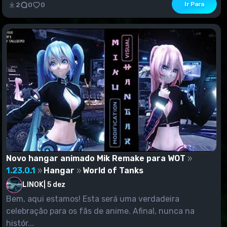
Ir Para
2
0
0
Novo hangar animado Mik Remake para WOT
1.23.0.1
Hangar
World of Tanks
LINOK
|
5 dez
Bem, aqui estamos! Esta será uma verdadeira
celebração para os fãs de anime. Afinal, nunca na
histór...