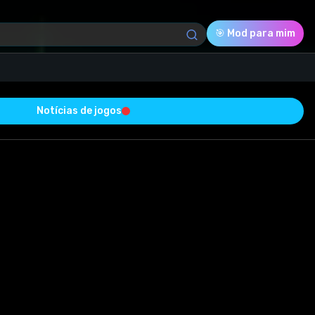
🎯 Mod para mim
Notícias de jogos
Download (1.79 Kb)
Avaliação
0.0
Votado
0
0
0
do com sucesso e está livre de vírus