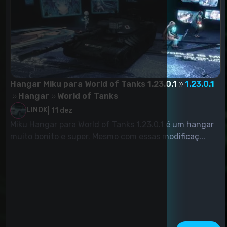
Hangar Miku para World of Tanks 1.23.0.1
1.23.0.1
Hangar
World of Tanks
LINOK
|
11 dez
Miku Hangar para World of Tanks 1.23.0.1 é um hangar
muito bonito e super. Mesmo com essas modificaç...