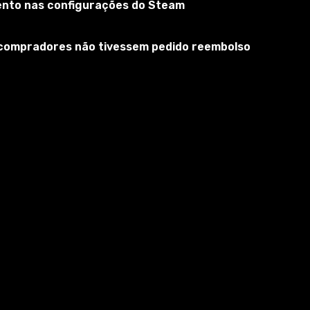
mento nas configurações do Steam
s compradores não tivessem pedido reembolso
delom em Wargaming World of Tanks versão 1.23.0.1
 sair da cidade de Mirny 13. E a coisa mais importante é
res do jogo acabou sendo muito escura e atraente ao mesmo