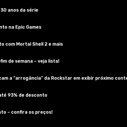
 30 anos da série
f Tanks
nto na Epic Games
reva-se no jogo
 com Mortal Shell 2 e mais
fim de semana – veja lista!
icam a "arrogância" da Rockstar em exibir próximo cont
 até 93% de desconto
to – confira os preços!