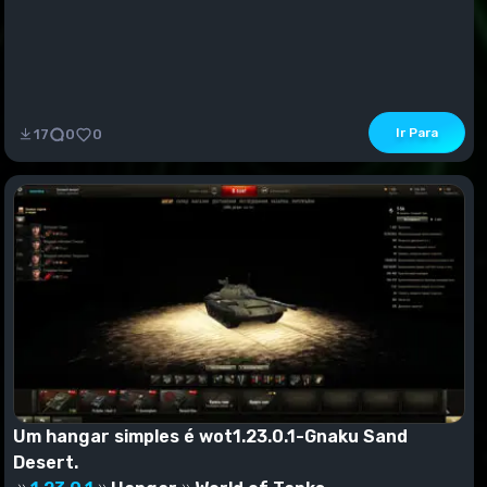
Ir Para
17
0
0
Um hangar simples é wot1.23.0.1-Gnaku Sand
Desert.