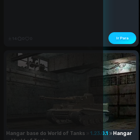
Ir Para
14
0
0
Hangar base do World of Tanks
1.23.0.1
Hangar