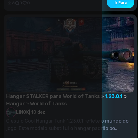
Ir Para
8
0
0
Hangar STALKER para World of Tanks
1.23.0.1
Hangar
World of Tanks
LINOK
|
10 dez
O estilo Cool Hangar Tank 1.23.0.1 reflete o mundo do
jogo. Este modelo substitui o hangar padrão po...