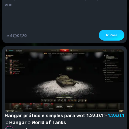
voc...
Ir Para
6
0
0
Hangar prático e simples para wot 1.23.0.1
1.23.0.1
Hangar
World of Tanks