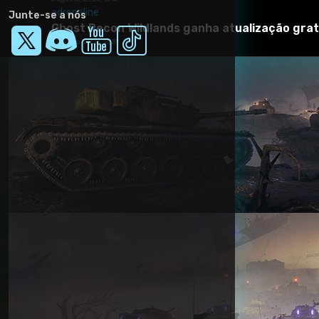
adrenaline
Junte-se a nós
Ghost Recon Wildlands ganha atualização grat
6 agosto, 2026, 16:39