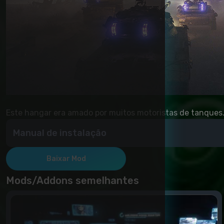
Este hangar era amado por muitos motoristas de tanques.
Manual de instalação
Copie a pasta Mods para a pasta de jogos (WOT/) e verifi
Baixar Mod
Mods/Addons semelhantes