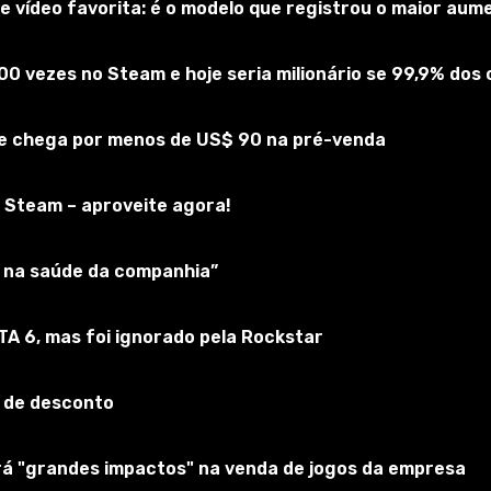
 vídeo favorita: é o modelo que registrou o maior au
00 vezes no Steam e hoje seria milionário se 99,9% do
 e chega por menos de US$ 90 na pré-venda
 Steam – aproveite agora!
ar na saúde da companhia”
, o elegante, deslumbrante e belo hangar Peace 13 da Mod
na recém-fervida cidade de Peace 13. A missão do jogador é
GTA 6, mas foi ignorado pela Rockstar
 de desconto
ie Chernobyl e Silent Hill, então a equipe de desenvolvedo
erá "grandes impactos" na venda de jogos da empresa