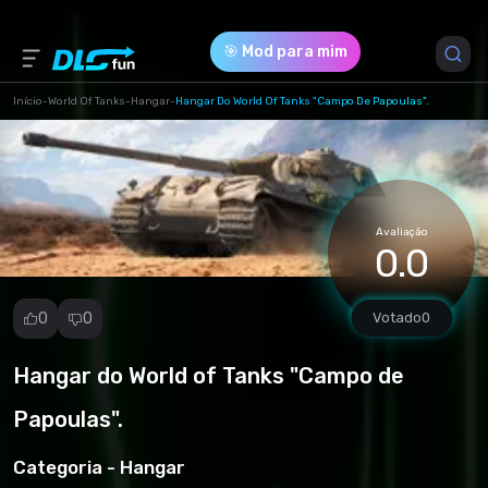
🎯 Mod para mim
Início
-
World Of Tanks
-
Hangar
-
Hangar Do World Of Tanks "Campo De Papoulas".
Versão do Jogo *
1.23.0.1
(da2d9a307b5cdc19830d523a0a89af07.rar)
Avaliação
0.0
Download (67.68 Mb)
0
0
Votado
0
Hangar do World of Tanks "Campo de
Denunciar
mod
Papoulas".
Spam
Violação de
Categoria -
Hangar
direitos