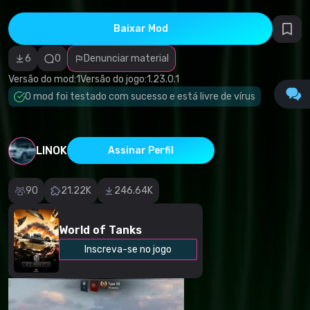
autorais
Categoria
incorreta
Baixar Mod
Software
malicioso/vírus
6
0
Denunciar material
Conteúdo não
funcional
Versão do mod:
1
Versão do jogo:
1.23.0.1
Descrição
imprecisa
O mod foi testado com sucesso e está livre de vírus
Outro
LINOK
Assinar Perfil
90
21.22K
246.64K
World of Tanks
Inscreva-se no jogo