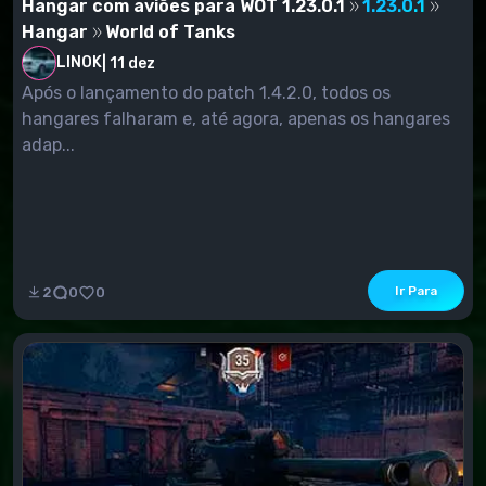
Hangar com aviões para WOT 1.23.0.1
1.23.0.1
Hangar
World of Tanks
LINOK
|
11 dez
Após o lançamento do patch 1.4.2.0, todos os
hangares falharam e, até agora, apenas os hangares
adap...
Ir Para
2
0
0