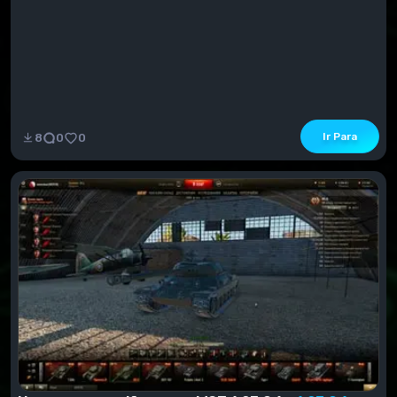
Ir Para
8
0
0