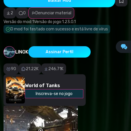
Baixar Mod
autorais
Categoria
incorreta
2
0
Denunciar material
Software
malicioso/vírus
Versão do mod:
1
Versão do jogo:
1.23.0.1
Conteúdo não
O mod foi testado com sucesso e está livre de vírus
funcional
Descrição
imprecisa
Outro
LINOK
Assinar Perfil
90
21.22K
246.71K
World of Tanks
Inscreva-se no jogo