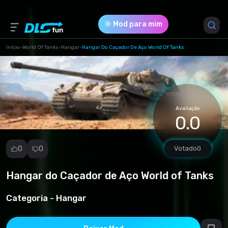
🎯 Mod para mim
Início
-
World Of Tanks
-
Hangar
-
Hangar Do Caçador De Aço World Of Tanks
Versão do Jogo *
1.23.0.1 (db211528b445c54ed0b247ffe83e5c5d.rar)
Avaliação
Download (3.18 Kb)
0.0
0
0
Votado
0
Hangar do Caçador de Aço World of Tanks
Denunciar
mod
Categoria -
Hangar
Spam
Violação de
direitos