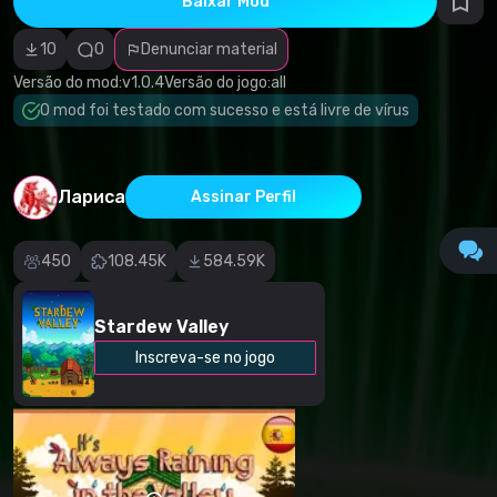
Baixar Mod
autorais
Categoria
incorreta
10
0
Denunciar material
Software
malicioso/vírus
Versão do mod:
v1.0.4
Versão do jogo:
all
Conteúdo não
O mod foi testado com sucesso e está livre de vírus
funcional
Descrição
imprecisa
Outro
Лариса
Assinar Perfil
450
108.45K
584.59K
Stardew Valley
Inscreva-se no jogo