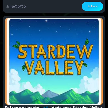
Ir Para
40
0
0
Entrega exigente
all
Mods para Stardew Valley