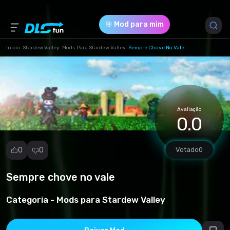
🎯 Mod para mim
Início
-
Stardew Valley
-
Mods Para Stardew Valley
-
Sempre Chove No Vale
Versão do Jogo *
all (Always Raining in the Valley.zip)
Avaliação
Download (174.72 Kb)
0.0
0
0
Votado
0
Sempre chove no vale
Denunciar
mod
Categoria -
Mods para Stardew Valley
Spam
Violação de
direitos