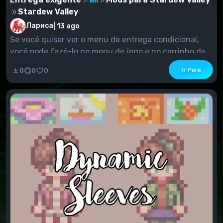
Stardew Valley
Лариса
|
13 ago
Se você quiser ver o menu de entrega condicional,
você pode fazê-lo no menu de jogo e no carrinho de...
Ir Para
0
0
0