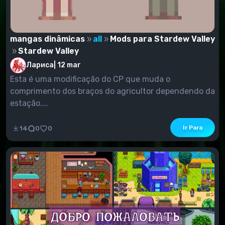
mangas dinâmicas
all
Mods para Stardew Valley
Stardew Valley
Лариса
|
12 mar
Esta é uma modificação do CP que muda o
comprimento dos braços do agricultor dependendo da
estação....
Ir Para
14
0
0