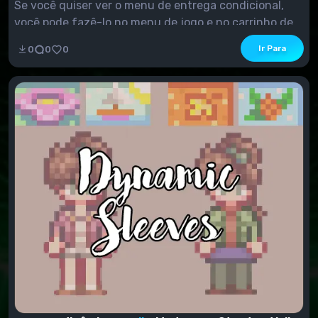
Se você quiser ver o menu de entrega condicional,
você pode fazê-lo no menu de jogo e no carrinho de...
Ir Para
0
0
0