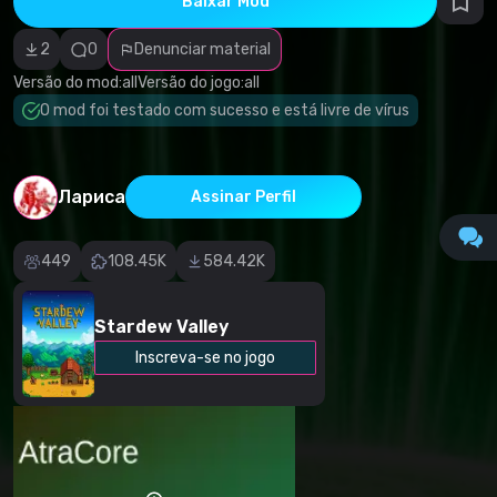
Baixar Mod
autorais
Categoria
incorreta
2
0
Denunciar material
Software
malicioso/vírus
Versão do mod:
all
Versão do jogo:
all
Conteúdo não
O mod foi testado com sucesso e está livre de vírus
funcional
Descrição
imprecisa
Outro
Лариса
Assinar Perfil
449
108.45K
584.42K
Stardew Valley
Inscreva-se no jogo