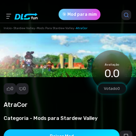
🎯 Mod para mim
Início
-
Stardew Valley
-
Mods Para Stardew Valley
-
AtraCor
Versão do Jogo *
all (AtraCore-12932-0-2-3-1694959613.zip)
Avaliação
Download (504.41 Kb)
0.0
0
0
Votado
0
AtraCor
Denunciar
mod
Categoria -
Mods para Stardew Valley
Spam
Violação de
direitos