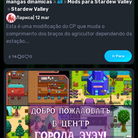
mangas dinâmicas
all
Mods para Stardew Valley
Stardew Valley
Лариса
|
12 mar
Esta é uma modificação do CP que muda o
comprimento dos braços do agricultor dependendo da
estação....
Ir Para
14
0
0