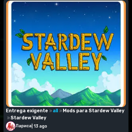
Entrega exigente
all
Mods para Stardew Valley
Stardew Valley
Лариса
|
13 ago