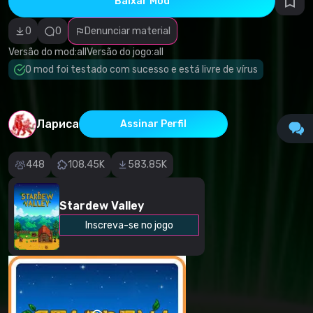
Baixar Mod
autorais
Categoria
incorreta
0
0
Denunciar material
Software
malicioso/vírus
Versão do mod:
all
Versão do jogo:
all
Conteúdo não
O mod foi testado com sucesso e está livre de vírus
funcional
Descrição
imprecisa
Outro
Лариса
Assinar Perfil
448
108.45K
583.85K
Stardew Valley
Inscreva-se no jogo