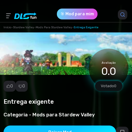
🎯 Mod para mim
Início
-
Stardew Valley
-
Mods Para Stardew Valley
-
Entrega Exigente
Versão do Jogo *
all (DemandingShipping-7315-1-1-1-1609741366.zip)
Avaliação
Download (26.54 Kb)
0.0
0
0
Votado
0
Entrega exigente
Denunciar
mod
Categoria -
Mods para Stardew Valley
Spam
Violação de
direitos