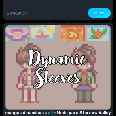
Ir Para
40
0
0
mangas dinâmicas
all
Mods para Stardew Valley