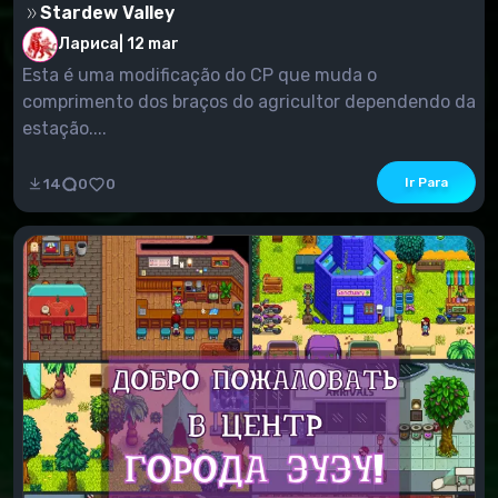
Stardew Valley
Лариса
|
12 mar
Esta é uma modificação do CP que muda o
comprimento dos braços do agricultor dependendo da
estação....
Ir Para
14
0
0