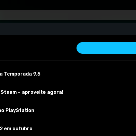
 a Temporada 9.5
 Steam – aproveite agora!
ao PlayStation
 material
Versão do mod:
5.0
Versão do jogo:
1
O mod foi testado co
 2 em outubro