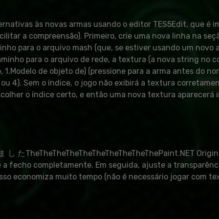
ternativas às novas armas usando o editor TES5Edit, que é i
facilitar a compreensão). Primeiro, crie uma nova linha na 
minho para o arquivo mash (que, se estiver usando um novo
aminho para o arquivo de rede, a textura (a nova string no c
1.Modelo de objeto de) (pressione para a arma antes do nor
3 ou 4). Sem o índice, o jogo não exibirá a textura corretam
 escolher o índice certo, e então uma nova textura aparecer
heTheTheTheTheTheTheTheThePaint.NET Original. Esto
 a fecho completamente. Em seguida, ajuste a transparênci
sso economiza muito tempo (não é necessário jogar com tex