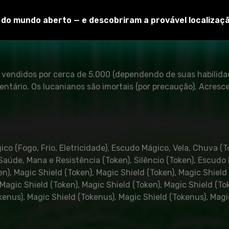
itado não estiver disponível, alguns efeitos no mapa não fun
e cavalo + legumes simples (cenouras, maçãs, batatas, tomat
o do mundo aberto — e descobriram a provável localizaç
o obrigatórios).
o vendidos por cerca de 5.000 (dependendo de suas habilid
entário. Os lucanianos são imortais (por precaução). Acres
o (Fogo, Frio, Eletricidade), Escudo Mágico, Vela, Chuva (T
, Saúde, Mana e Resistência (Token), Silêncio (Token), Escu
n), Magic Shield (Token), Magic Shield (Token), Magic Shield
 Magic Shield (Token), Magic Shield (Token), Magic Shield (T
kenus), Magic Shield (Tokenus), Magic Shield (Tokenus), Magic