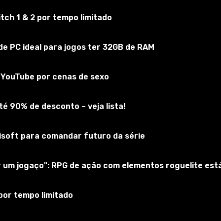
ch 1 & 2 por tempo limitado
yrim
e PC ideal para jogos ter 32GB de RAM
Inscreva-se no jogo
do YouTube por cenas de sexo
é 90% de desconto – veja lista!
bisoft para comandar futuro da série
ar um jogaço": RPG de ação com elementos roguelite es
por tempo limitado