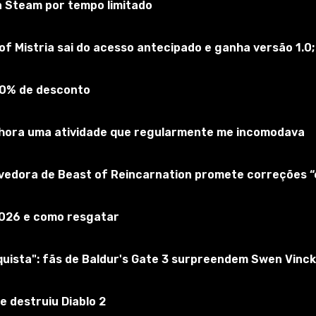
a Steam por tempo limitado
of Mistria sai do acesso antecipado e ganha versão 1.0;
90% de desconto
elhora uma atividade que regularmente me incomodava
lvedora de Beast of Reincarnation promete correções 
adicionar texturas alternativas (novas) para espadas de 
ola primária podem fazer isso.Crie uma nova camada trans
2026 e como resgatar
de uma perspectiva.
ista": fãs de Baldur's Gate 3 surpreendem Swen Vinck
(+150 escudos, 200 armas, 10 fotos). Cada carta tem um co
e destruiu Diablo 2