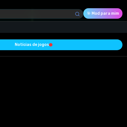
🎯 Mod para mim
Notícias de jogos
Download (181.53 Mb)
Avaliação
0.0
Votado
0
0
0
m sucesso e está livre de vírus