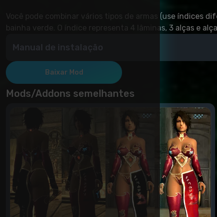
Você pode combinar vários tipos de armas (use índices d
bainha verde. O índice representa 4 lâminas, 3 alças e alça
Manual de instalação
Por meio do NMM ou manualmente - copie o conteúdo d
Baixar Mod
Mods/Addons semelhantes