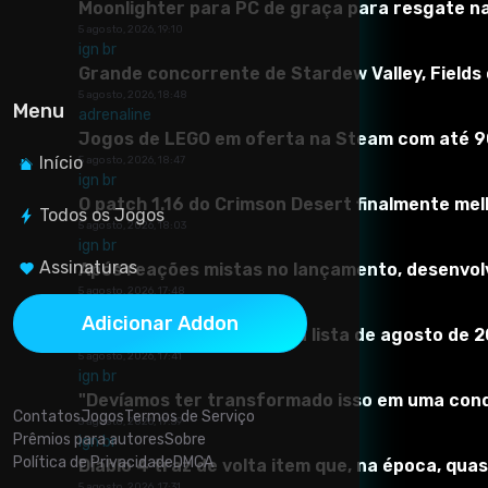
Moonlighter para PC de graça para resgate n
5 agosto, 2026, 19:10
ign br
Grande concorrente de Stardew Valley, Fields 
5 agosto, 2026, 18:48
Menu
adrenaline
Jogos de LEGO em oferta na Steam com até 
Início
5 agosto, 2026, 18:47
ign br
O patch 1.16 do Crimson Desert finalmente m
Todos os Jogos
5 agosto, 2026, 18:03
ign br
Sobre este Mod
Assinaturas
Após reações mistas no lançamento, desenvo
5 agosto, 2026, 17:48
Atualizado para a versão 5.0 - etapas adicionadas para 
adrenaline
Adicionar Addon
引 付 け す るEuroEuroPaint.NET (Até mesmo os alunos da esc
Códigos Pokémon GO: veja lista de agosto de 
muito baixa, mas 3. É muito praticável quando você joga 
5 agosto, 2026, 17:41
ign br
"Devíamos ter transformado isso em uma conqu
Contatos
Jogos
Termos de Serviço
5 agosto, 2026, 17:39
Prêmios para autores
Sobre
ign br
Política de Privacidade
DMCA
Este mod adiciona cartas que você pode bater em outubro 
Diablo 4 traz de volta item que, na época, quas
5 agosto, 2026, 17:31