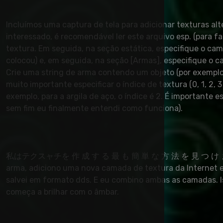
Incluímos uma captura de tela para adicionar texturas al
interessado, é recomendável ler este arquivo esp. (para 
textura. Em seguida, na seção estática, especifique o ca
colocou) e, em seguida, na seção [Armas], especifique o c
Crie uma string de arma contendo um objeto (por exemplo, 
muito importante especificar o índice de textura (0, 1, 2, 
exemplo, para a argila de aço, o índice é 2. É importante
sem fim eu finalmente entendi como funciona).
私はテクスャチを 作 成 す る 最 も 簡 単 な 方 法 を 見 つ け ま し たTheT
arma, adiciono uma nova camada de textura da Internet e
salvei em formato dds. E eu combino ambas as camadas. I
começa a brilhar com o âmbar.