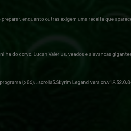
de preparar, enquanto outras exigem uma receita que apar
unilha do corvo, Lucan Valerius, veados e alavancas gigante
 de programa (x86)ルscrolls5.Skyrim Legend version.v1.9.32.