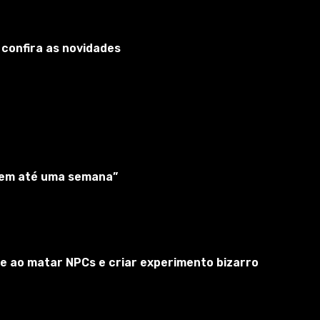
 confira as novidades
“em até uma semana”
vidro (mais de 100) e novas armas de baunilha (武器モデルを索
parente sobre a textura de baunilha). A qualidade é
e ao matar NPCs e criar experimento bizarro
njunto de requisitos (artefatos de caveira e ações