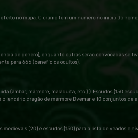
 o efeito no mapa. O crânio tem um número no início do nom
ência de gênero), enquanto outras serão convocadas se ti
ta para 666 (benefícios ocultos).
uida (âmbar, mármore, malaquita, etc.).). Escudos (150 escud
0 é o lendário dragão de mármore Dvemar e 10 conjuntos de 
edievais (20) e escudos (150) para a lista de veados e ní