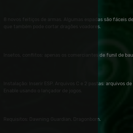
8 novos feitiços de armas. Algumas espadas são fáceis 
que também pode cortar dragões voadores.
Insetos, conflitos: apenas os comerciantes de funil de ba
Instalação: Inserir ESP. Arquivos C e 2 pastas: arquivos
Enable usando o lançador de jogos.
Requisitos: Dawning Guardian, Dragonborn.