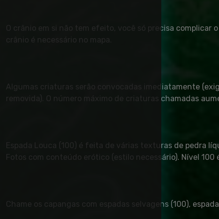
O crânio em si não tem efeito, você só precisa complicar
crânio é necessário no mapa.
Algumas criaturas serão convocadas imediatamente (exig
removida). O número máximo de criaturas chamadas aumen
Espada Louca (100) é feita de várias texturas de pedra líq
Fotos com conteúdo erótico (estilo necessário). Nível 10
Chame os capangas com espadas selvagens (100), espadas m