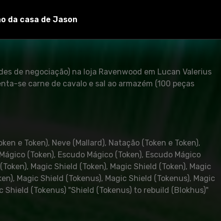
cionarão. Cartões comestíveis são preparados na taberna.
es, repolho). É importante que os requisitos sejam
ão da casa de Jason
ades de negociação) na loja Ravenwood em Lucan Valerius
centa-se carne de cavalo e sal ao armazém (100 peças
oken e Token), Neve (Mallard), Natação (Token e Token),
do Mágico (Token), Escudo Mágico (Token), Escudo Mágico
 (Token), Magic Shield (Token), Magic Shield (Token), Magic
oken), Magic Shield (Tokenus), Magic Shield (Tokenus), Magic
 Shield (Tokenus) "Shield (Tokenus) to rebuild (Blokhus)"