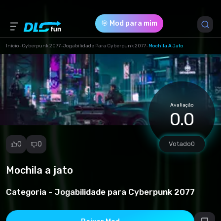
🎯 Mod para mim
Início
-
Cyberpunk 2077
-
Jogabilidade Para Cyberpunk 2077
-
Mochila A Jato
Versão do Jogo *
1.0 (6e7db3e20e440ee18111ae31d68ae75b.zip)
Avaliação
Download (8.81 Kb)
0.0
0
0
Votado
0
Mochila a jato
Denunciar
mod
Categoria -
Jogabilidade para Cyberpunk 2077
Spam
Violação de
direitos