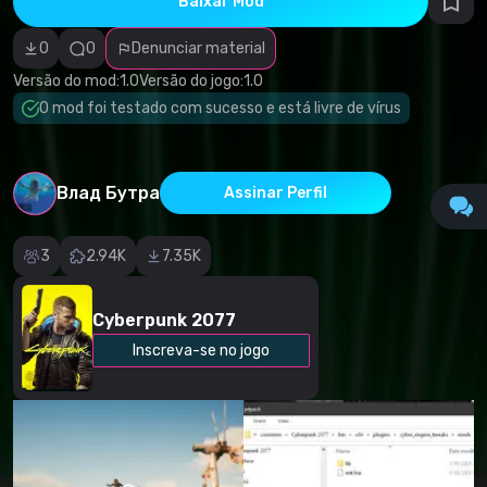
Baixar Mod
autorais
Categoria
incorreta
0
0
Denunciar material
Software
malicioso/vírus
Versão do mod:
1.0
Versão do jogo:
1.0
Conteúdo não
O mod foi testado com sucesso e está livre de vírus
funcional
Descrição
imprecisa
Outro
Влад Бутра
Assinar Perfil
3
2.94K
7.35K
Cyberpunk 2077
Inscreva-se no jogo