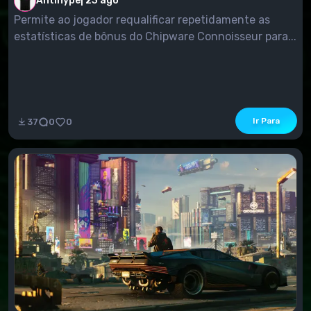
Antihype
|
23 ago
Permite ao jogador requalificar repetidamente as
estatísticas de bônus do Chipware Connoisseur para...
Ir Para
37
0
0