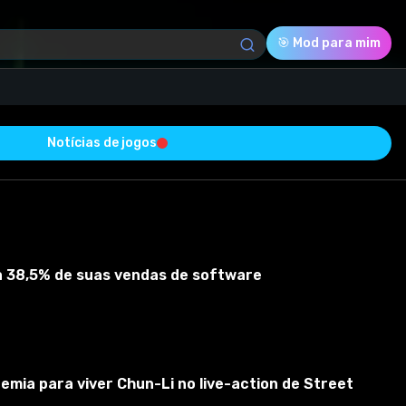
🎯 Mod para mim
Notícias de jogos
Download (0.39 Kb)
Avaliação
0.0
ta 38,5% de suas vendas de software
Votado
0
0
0
om sucesso e está livre de vírus
emia para viver Chun-Li no live-action de Street