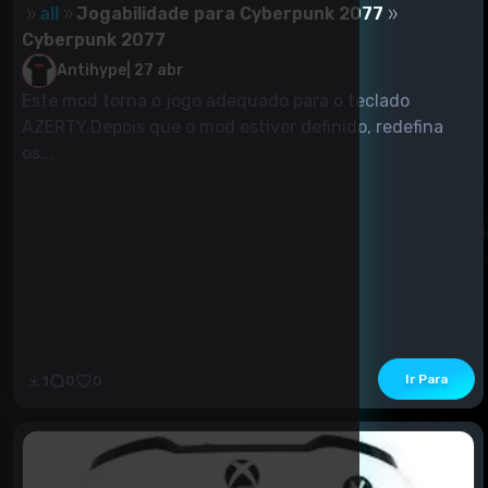
all
Jogabilidade para Cyberpunk 2077
Cyberpunk 2077
Antihype
|
27 abr
Este mod torna o jogo adequado para o teclado
AZERTY.Depois que o mod estiver definido, redefina
os...
Ir Para
1
0
0