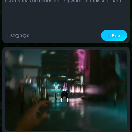
estatísticas de bônus do Chipware Connoisseur para...
Ir Para
37
0
0