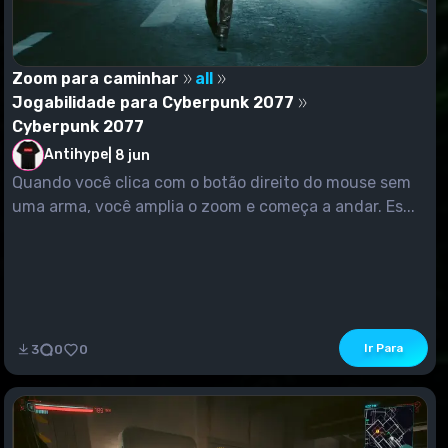
Zoom para caminhar
all
Jogabilidade para Cyberpunk 2077
Cyberpunk 2077
Antihype
|
8 jun
Quando você clica com o botão direito do mouse sem
uma arma, você amplia o zoom e começa a andar. Es...
Ir Para
3
0
0