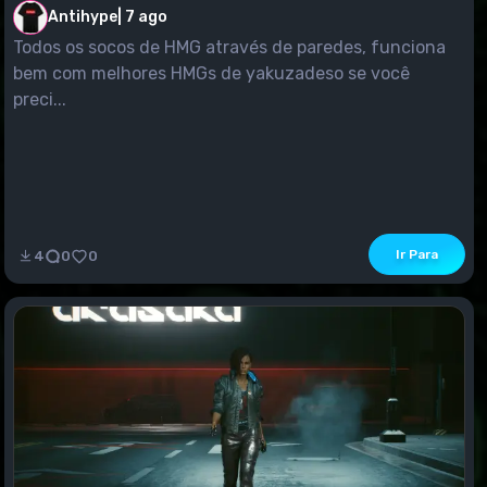
Antihype
|
7 ago
Todos os socos de HMG através de paredes, funciona
bem com melhores HMGs de yakuzadeso se você
preci...
Ir Para
4
0
0