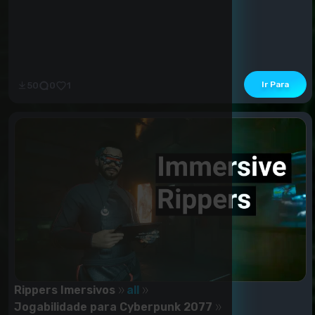
Ir Para
50
0
1
Rippers Imersivos
all
Jogabilidade para Cyberpunk 2077