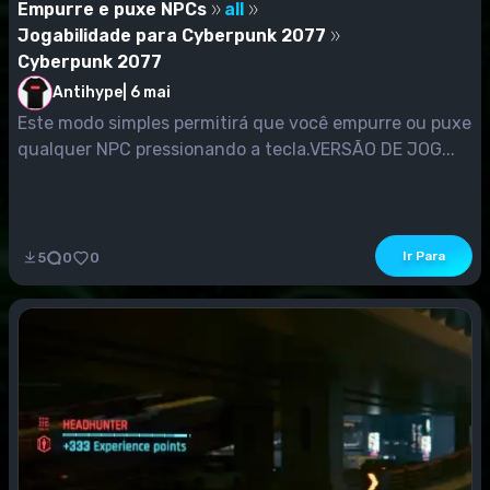
Empurre e puxe NPCs
all
Jogabilidade para Cyberpunk 2077
Cyberpunk 2077
Antihype
|
6 mai
Este modo simples permitirá que você empurre ou puxe
qualquer NPC pressionando a tecla.VERSÃO DE JOG...
Ir Para
5
0
0