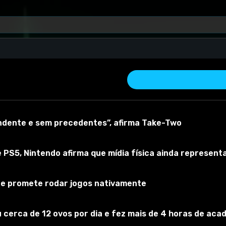
endente e sem precedentes”, afirma Take-Two
 PS5, Nintendo afirma que mídia física ainda represen
 e promete rodar jogos nativamente
 material
Versão do mod:
1.0
Versão do jogo:
1.0
O mod foi testado c
 cerca de 12 ovos por dia e fez mais de 4 horas de acad