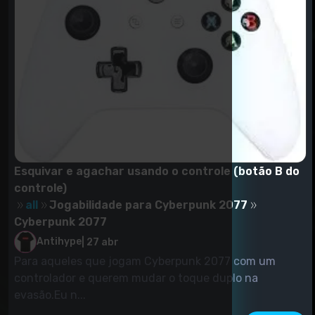
Esquivar e agachar usando o controle (botão B do
controle)
all
Jogabilidade para Cyberpunk 2077
Cyberpunk 2077
Antihype
|
27 abr
Para aqueles que jogam Cyberpunk 2077 com um
controlador e querem mudar o toque duplo na
evasão.Eu n...