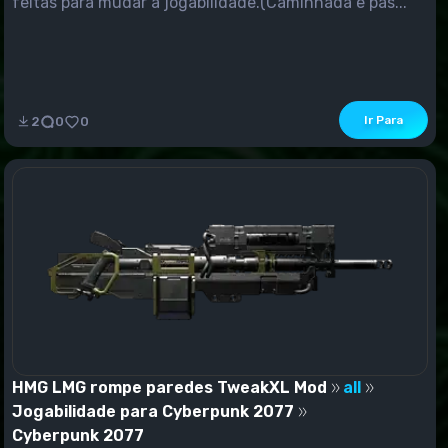
feitas para mudar a jogabilidade.(Caminhada e pas...
Ir Para
2
0
0
HMG LMG rompe paredes TweakXL Mod
all
Jogabilidade para Cyberpunk 2077
Cyberpunk 2077