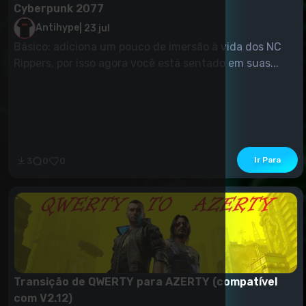
Cyberpunk 2077
Antihype
|
23 jul
Básico: adiciona um pouco de imersão à vida dos NC
Rippers, por isso agora você está sentado em suas...
Ir Para
3
0
0
Transição de QWERTY para AZERTY (compatível
com V2.12)