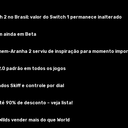
2 no Brasil; valor do Switch 1 permanece inalterado
yberpunk 2077
Inscreva-se no jogo
m ainda em Beta
omem-Aranha 2 serviu de inspiração para momento impo
.0 padrão em todos os jogos
os Skiff e controle por dial
é 90% de desconto – veja lista!
ilds vender mais do que World