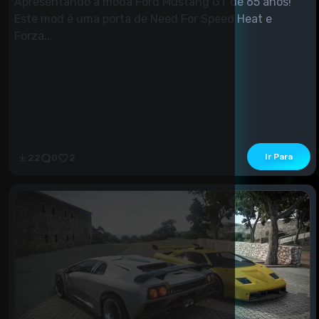
Apresentando a moda Ford Mustang GT de 65 anos!
Este mod é uma porta de Need For Speed Heat e
Forza...
Ir Para
22
0
2