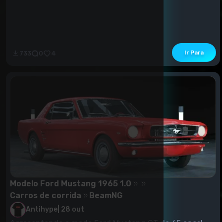
Ir Para
733
0
4
Modelo Ford Mustang 1965 1.0
Carros de corrida
BeamNG
Antihype
|
28 out