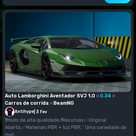
Auto Lamborghini Aventador SVJ 1.0
0.34
Carros de corrida
BeamNG
Antihype
|
3 fev
❗️Modo de alta qualidade.❗️Recursos:✅Original
Aberta.✅Materiais PBR + luz PBR.¨ Uma variedade de
mot...