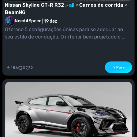
Nissan Skyline GT-R R32
all
Carros de corrida
BeamNG
Need4Speed
|
19 dez
Oferece 5 configurações únicas para se adequar ao
seu estilo de condução. O interior bem projetado c...
Ir Para
186
0
2