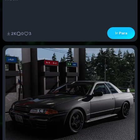
Ir Para
2K
0
3