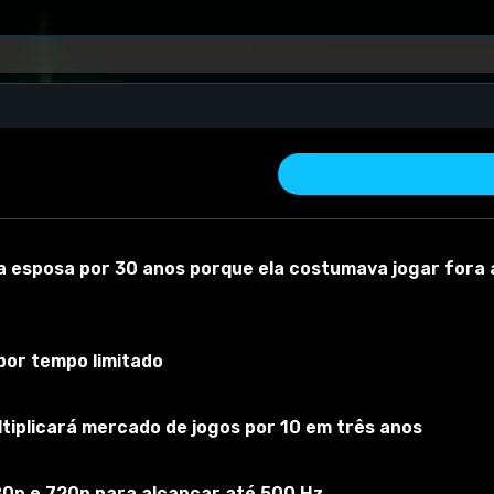
sposa por 30 anos porque ela costumava jogar fora as 
or tempo limitado
iplicará mercado de jogos por 10 em três anos
r material
Versão do mod:
v1.2
Versão do jogo:
0.30
O mod foi test
80p e 720p para alcançar até 500 Hz