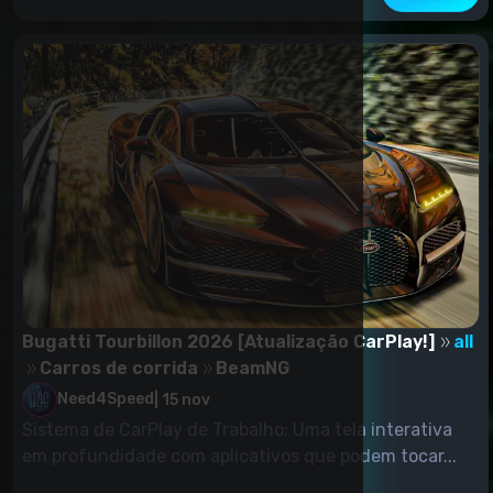
Bugatti Tourbillon 2026 [Atualização CarPlay!]
all
Carros de corrida
BeamNG
Need4Speed
|
15 nov
Sistema de CarPlay de Trabalho: Uma tela interativa
em profundidade com aplicativos que podem tocar...