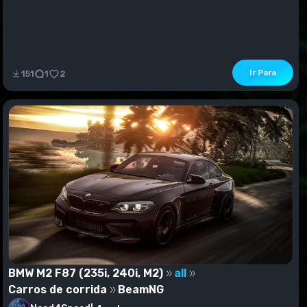
Ir Para
151
1
2
BMW M2 F87 (235i, 240i, M2)
all
Carros de corrida
BeamNG