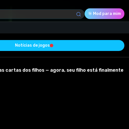
🎯 Mod para mim
Notícias de jogos
Download (48.88 Mb)
Avaliação
0.0
cartas dos filhos — agora, seu filho está finalmente
Votado
0
0
0
ado com sucesso e está livre de vírus