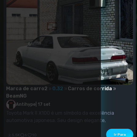
Marca de carro2
0.32
Carros de corrida
BeamNG
Antihype
|
17 set
Toyota Mark II X100 é um símbolo da excelência
automotiva japonesa. Seu design elegante,
confiabilid...
Ir Para
5.5K
6
10