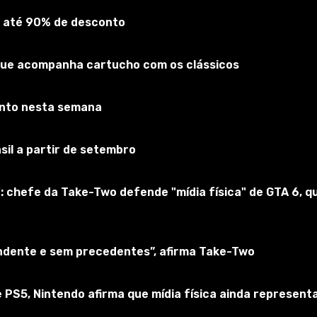
 até 90% de desconto
que acompanha cartucho com os clássicos
onto nesta semana
sil a partir de setembro
: chefe da Take-Two defende "mídia física" de GTA 6,
 na foto.
endente e sem precedentes”, afirma Take-Two
 PS5, Nintendo afirma que mídia física ainda represen