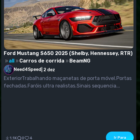
Ford Mustang S650 2025 (Shelby, Hennessey, RTR)
all
Carros de corrida
BeamNG
Need4Speed
|
2 dez
ExteriorTrabalhando maçanetas de porta móvel.Portas
fechadas.Faróis ultra realistas.Sinais sequencia...
Ir Para
1.1K
0
4