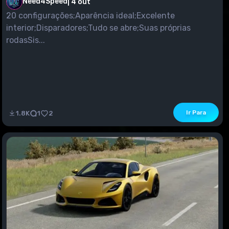
Need4Speed
|
4 out
20 configurações;Aparência ideal;Excelente
interior;Disparadores;Tudo se abre;Suas próprias
rodasSis...
Ir Para
1.8K
1
2