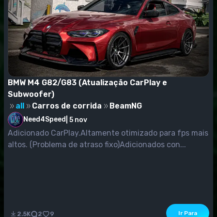
BMW M4 G82/G83 (Atualização CarPlay e
Subwoofer)
all
Carros de corrida
BeamNG
Need4Speed
|
5 nov
Adicionado CarPlay.Altamente otimizado para fps mais
altos. (Problema de atraso fixo)Adicionados con...
Ir Para
2.5K
2
9