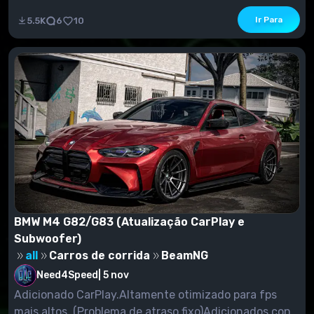
confiabilid...
Ir Para
5.5K
6
10
BMW M4 G82/G83 (Atualização CarPlay e
Subwoofer)
all
Carros de corrida
BeamNG
Need4Speed
|
5 nov
Adicionado CarPlay.Altamente otimizado para fps
mais altos. (Problema de atraso fixo)Adicionados con...