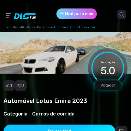
🎯 Mod para mim
Início
-
BeamNG
-
Carros De Corrida
-
Automóvel Lotus Emira 2023
Versão do Jogo *
0.34 (lotus-emira-2023.zip)
Avaliação
Download (48.48 Mb)
5.0
1
0
Votado
1
Automóvel Lotus Emira 2023
Denunciar
mod
Categoria -
Carros de corrida
Spam
Violação de
direitos