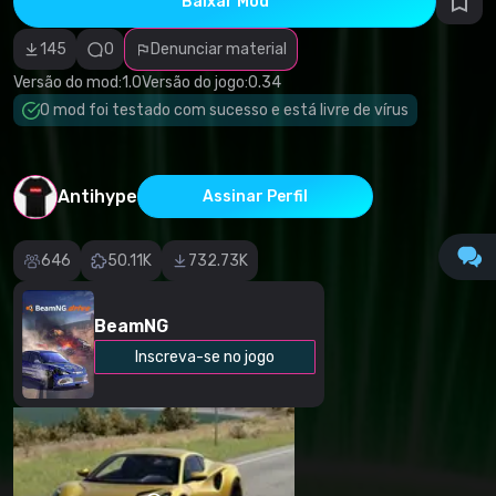
Baixar Mod
autorais
Categoria
incorreta
145
0
Denunciar material
Software
malicioso/vírus
Versão do mod:
1.0
Versão do jogo:
0.34
Conteúdo não
O mod foi testado com sucesso e está livre de vírus
funcional
Descrição
imprecisa
Outro
Antihype
Assinar Perfil
646
50.11K
732.73K
BeamNG
Inscreva-se no jogo