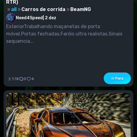
RTR)
all
Carros de corrida
BeamNG
Need4Speed
|
2 dez
ExteriorTrabalhando maçanetas de porta
móvel.Portas fechadas.Faróis ultra realistas.Sinais
sequencia...
Ir Para
1.1K
0
4