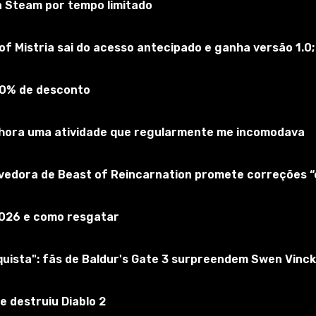
a Steam por tempo limitado
Lada Niva Urban Mod Rework
0.39
Carros de passeio
BeamNG
Lira2025
of Mistria sai do acesso antecipado e ganha versão 1.0;
|
31 jul
Última atualização - ago 6, 2026
Enviado por - Lira2025
90% de desconto
- 11 configurações;- Modelo decente de exterior e
interior;- Projetado espaço subterrâneo e motor;-
materiais PBR;- Óptica de cozimento;- Painel animado,
elhora uma atividade que regularmente me incomodava
pedais, alavanca de engrenagem;- Equipamentos de
iluminação de trabalho;- Espelhos de trabalho;- Abre;-
lvedora de Beast of Reincarnation promete correções 
Afinação;- Suas rodas.Alterações:- Óptica fixa
antes/atrás;- Crachá redesenhado da Niva Legend;-
Ir Para
36
0
0
Adicionados novos drives Niagara;- Adicionado...
2026 e como resgatar
ista": fãs de Baldur's Gate 3 surpreendem Swen Vinck
e destruiu Diablo 2