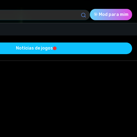
🎯 Mod para mim
Notícias de jogos
omplementos, desde novos veículos e mapas até
as exclusivas e experimente novos níveis de realis