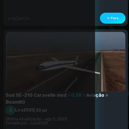
e pedais;- Iluminação de funcionamento correto;-
Abre;- Rodas próprias;- Skins.
Ir Para
13
0
0
Sud SE-210 Caravelle mod
0.38
Aviação
BeamNG
Lira2025
|
30 jul
Última atualização - ago 5, 2026
Enviado por - Lira2025