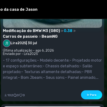
ão da casa de Jason
Modificação do BMW M3 (G80)
0.38
Carros de passeio
BeamNG
Lira2025
|
30 jul
Última atualização - ago 6, 2026
Enviado por - Lira2025
- 17 configurações;- Modelo decente;- Projetado motor
e espaço subterrâneo;- Chassis detalhado;- Salão
projetado;- Texturas altamente detalhadas;- PBR
integral;- Bom Jbeam;- Seus sons;- Painel animado,
pedais;- CarPlay Funcional;- Controle funcional do
clima;- Subwoofer funcional;- Equipamentos de
iluminação de trabalho;- Espelhos de trabalho;-
Ir Para
102
0
0
Gatilhos na cabine;- Abre;- Afinação;- Suas
rodas.Alterações:- Adicionado...