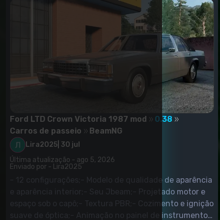
Ford LTD Crown Victoria 1987 mod
0.38
Carros de passeio
BeamNG
Lira2025
|
30 jul
Última atualização - ago 5, 2026
Enviado por - Lira2025
- 12 configurações;- Modelo de qualidade de aparência
e aparência interior;- Seu Jbeam;- Projetado motor e
espaço sob o capô;- Textura PBR;- Cozimento e ignição
suave de óptica;- Animação no painel de instrumentos