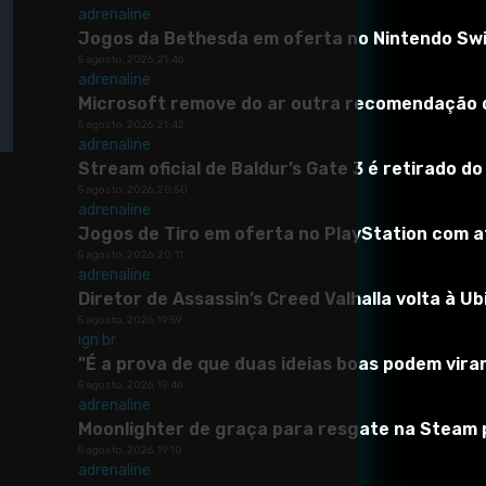
Assinar
adrenaline
Jogos da Bethesda em oferta no Nintendo Swit
5 agosto, 2026, 21:46
adrenaline
Categorias
Microsoft remove do ar outra recomendação d
5 agosto, 2026, 21:42
adrenaline
🎯 Mod para mim
Stream oficial de Baldur’s Gate 3 é retirado 
Todos
Novos Hoje
Novos Esta Semana
Populare
5 agosto, 2026, 20:50
adrenaline
Jogos de Tiro em oferta no PlayStation com at
5 agosto, 2026, 20:11
adrenaline
Diretor de Assassin’s Creed Valhalla volta à U
5 agosto, 2026, 19:59
ign br
"É a prova de que duas ideias boas podem vir
5 agosto, 2026, 19:46
adrenaline
Moonlighter de graça para resgate na Steam 
5 agosto, 2026, 19:10
adrenaline
Mercedes-Benz Classe E W213 (E63)
all