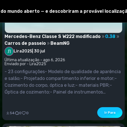
o do mundo aberto — e descobriram a provável localizaç
Mercedes-Benz Classe S W222 modificado
0.38
Carros de passeio
BeamNG
Lira2025
|
30 jul
Última atualização - ago 6, 2026
Enviado por - Lira2025
- 23 configurações- Modelo de qualidade de aparência
e salão;- Projetado compartimento inferior e motor;-
Cozimento do corpo, óptica e luz;- materiais PBR;-
Óptica de cozimento;- Painel de instrumentos
animado, pedais;- Navegador de trabalho;- Iluminação
de trabalho;- Espelhos de trabalho;- Gatilhos na
cabine;- Abertura;- Vários tipos de corpo:
Ir Para
54
0
0
W222/S222/Z222;- Versões:...