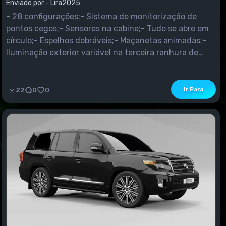
Enviado por - Lira2025
- 28 configurações;- Sistema de monitorização de
pontos cegos;- Sensores na cabine;- Tudo se abre em
círculo;- Espelhos dobráveis;- Maçanetas animadas;-
Iluminação exterior variável na terceira ranhura de
pintura;- Adaptado para o modo de carreira.
Ir Para
22
0
0