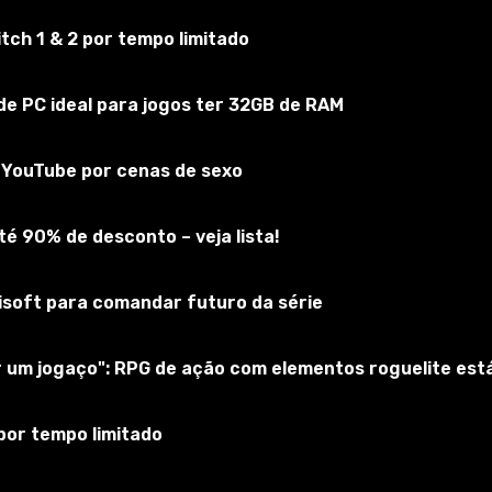
ch 1 & 2 por tempo limitado
e PC ideal para jogos ter 32GB de RAM
do YouTube por cenas de sexo
s (30 Dias)
Populares (Todos Os Tempos)
Por Avaliação
Atualizados
é 90% de desconto – veja lista!
bisoft para comandar futuro da série
ar um jogaço": RPG de ação com elementos roguelite es
por tempo limitado