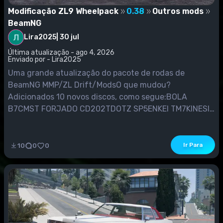
Modificação ZL9 Wheelpack
0.38
Outros mods
BeamNG
Lira2025
|
30 jul
Última atualização - ago 4, 2026
Enviado por - Lira2025
Uma grande atualização do pacote de rodas de
BeamNG MMP/ZL Drift/ModsO que mudou?
Adicionados 10 novos discos, como segue:BOLA
B7CMST FORJADO CD202TDOTZ SP5ENKEI TM7KINESIS
MOTORSPORT SUPERCUPMORR MS50 ONEMORR MS55
ONEMOTEGI MR120MOTEGI RACING MR152
SS5DESENHO ANTERIOR PD4Esses 10 discos foram
Ir Para
10
0
0
criados literalmente do zero, usando novas texturas e
materiais mais corretos, o...