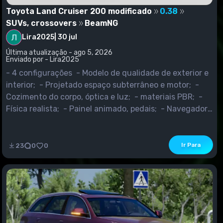
Toyota Land Cruiser 200 modificado
0.38
SUVs, crossovers
BeamNG
Lira2025
|
30 jul
Última atualização - ago 5, 2026
Enviado por - Lira2025
- 4 configurações - Modelo de qualidade de exterior e
interior; - Projetado espaço subterrâneo e motor; -
Cozimento do corpo, óptica e luz; - materiais PBR; -
Física realista; - Painel animado, pedais; - Navegador
de trabalho; - Equipamentos de iluminação de
trabalho; - Espelhos de trabalho; - Abertura; ...
Ir Para
23
0
0