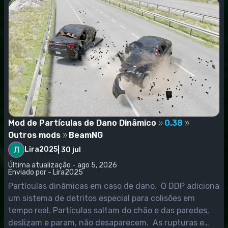
Mod de Partículas de Dano Dinâmico
0.38
Outros mods
BeamNG
Lira2025
|
30 jul
Última atualização - ago 5, 2026
Enviado por - Lira2025
Partículas dinâmicas em caso de dano. O DDP adiciona
um sistema de detritos especial para colisões em
tempo real. Partículas saltam do chão e das paredes,
deslizam e param, não desaparecem. As rupturas e