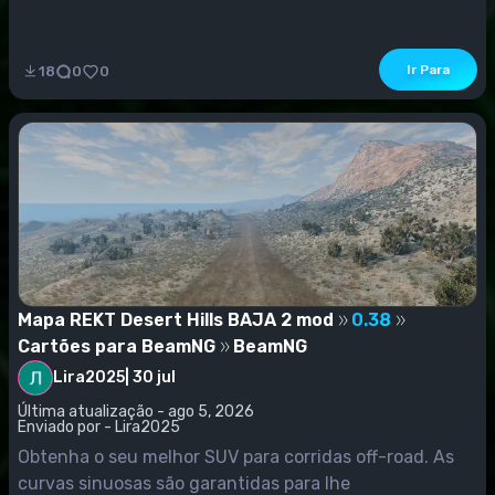
choques das juntas produzem seus próprios detritos:
porcas, parafusos e fragmentos de metal de soldas
quebradas....
Ir Para
18
0
0
Mapa REKT Desert Hills BAJA 2 mod
0.38
Cartões para BeamNG
BeamNG
Lira2025
|
30 jul
Última atualização - ago 5, 2026
Enviado por - Lira2025
Obtenha o seu melhor SUV para corridas off-road. As
curvas sinuosas são garantidas para lhe