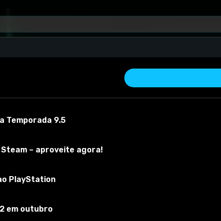
 a Temporada 9.5
s
 Steam – aproveite agora!
com
DLCfun.com
! Nossa plataforma oferece uma ampla gama de c
 física. Explore novas possibilidades, personalize seu carro, crie pist
ao PlayStation
cia de jogo
BeamNG
com
DLCfun.com
hoje mesmo!
 2 em outubro