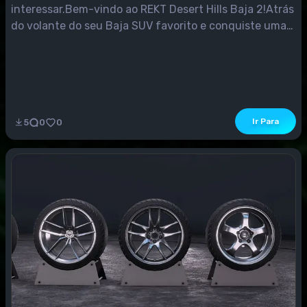
interessar.Bem-vindo ao REKT Desert Hills Baja 2!Atrás
do volante do seu Baja SUV favorito e conquiste uma
pista de terra de 12,26 milhas projetada para a
velocidade. Esta rota off-road construída
especificamente inclui aterros altos,...
Ir Para
5
0
0