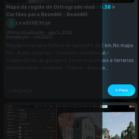
Mapa da região de Ostrogrado mod
0.38
Cartões para BeamNG
BeamNG
Lira2025
|
30 jul
Última atualização - ago 5, 2026
Enviado por - Lira2025
Região ucraniana fictícia de tamanho 2x2 km.No mapa
há:- Áreas urbanas;- Complexo residencial;-
Cooperativas de garagem, zonas industriais e terrenos
abandonados;- Hospital;- Polícia;- Área de
negociação/praça;- Reabastecimento em casca;-
Arredores da cidade;- Aldeias e estradas rurais;-
Jardas, parques de estacionamento, passeios;-
Ir Para
14
0
0
Florestas, reservatórios e zonas industriais;- Locais
para exibições, um...