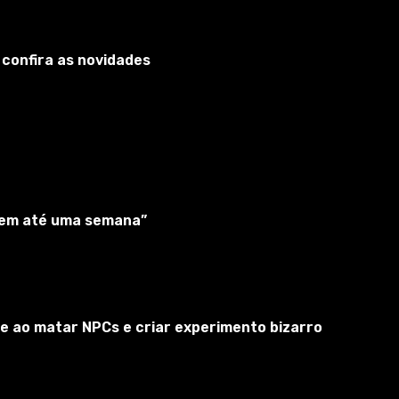
Mapa DK28 Wujskie - Tyrawa Wołoska,
Podkarpackie, Polônia mod
0.39
Cartões para BeamNG
BeamNG
 confira as novidades
Lira2025
|
30 jul
Última atualização - ago 6, 2026
Enviado por - Lira2025
Este mapa é baseado em um modelo digital do relevo
da estrada nacional 28 e da área adjacente entre
Tyrava-Voloska e Vuiske na voivodia de Podkarpattia,
Polônia, obtido por meio de um lidar, com uma
“em até uma semana”
resolução de 1 m.O mapa é ​ com base em dados de
2022-2024, pois visitei...
Ir Para
77
0
0
e ao matar NPCs e criar experimento bizarro