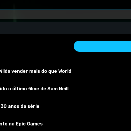
ilds vender mais do que World
do o último filme de Sam Neill
 30 anos da série
r material
Versão do mod:
1
Versão do jogo:
3.3.5
O mod foi testado
nto na Epic Games