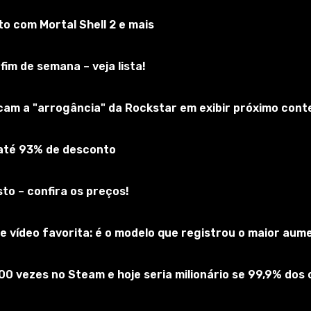
 com Mortal Shell 2 e mais
of Warcraft
screva-se no jogo
fim de semana – veja lista!
icam a "arrogância" da Rockstar em exibir próximo cont
 até 93% de desconto
to – confira os preços!
 vídeo favorita: é o modelo que registrou o maior au
00 vezes no Steam e hoje seria milionário se 99,9% do