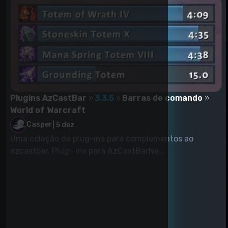
Plugins AzCastBar
3.3.5
Barras de comando
World of Warcraft
Casper
|
5 dez
Uma coleção de plug-ins para complementos ao
azcastbar. Plug- ins para AzCastBarNa...