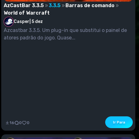
AzCastBar 3.3.5
3.3.5
Barras de comando
World of Warcraft
Casper
|
5 dez
Azcastbar 3.3.5. Um plug-in que substitui o painel de
atores padrão do jogo. Quase...
Ir Para
16
0
0