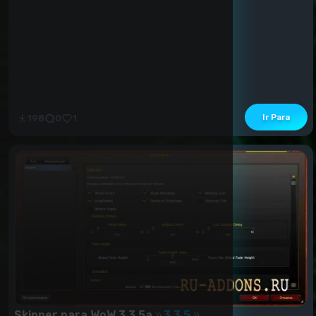
Ir Para
198
0
1
Skinner para WoW 3.3.5a
3.3.5