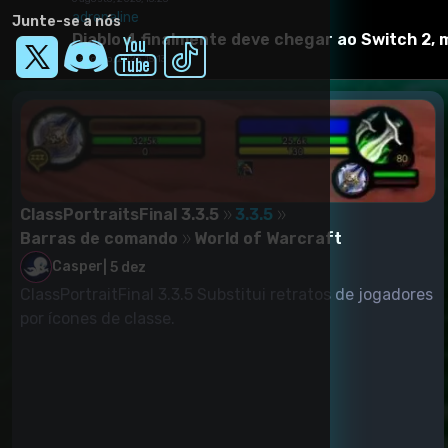
adrenaline
Junte-se a nós
Baixar Mod
Diablo 4 finalmente deve chegar ao Switch 2, 
6 agosto, 2026, 15:13
Mods/Addons semelhantes
ClassPortraitsFinal 3.3.5
3.3.5
Barras de comando
World of Warcraft
Casper
|
5 dez
ClassPortraitFinal 3.3.5 Substitui retratos de jogadores
por ícones de classe.