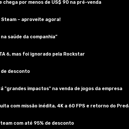
 e chega por menos de US$ 90 na pré-venda
 Steam – aproveite agora!
ar na saúde da companhia”
GTA 6, mas foi ignorado pela Rockstar
 de desconto
e cura usados em você, o padrão de vida restaurado por feitiç
erá "grandes impactos" na venda de jogos da empresa
uita com missão inédita, 4K a 60 FPS e retorno do Pred
 Steam com até 95% de desconto