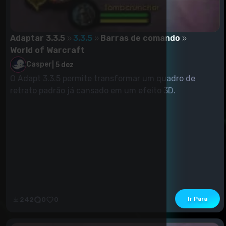
Adaptar 3.3.5
3.3.5
Barras de comando
World of Warcraft
Casper
|
5 dez
O Adapt 3.3.5 permite transformar um quadro de
retrato padrão já cansado em um efeito 3D.
Ir Para
242
0
0