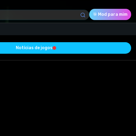
🎯 Mod para mim
Notícias de jogos
Download (169.11 Kb)
Avaliação
0.0
Votado
0
0
0
 com sucesso e está livre de vírus