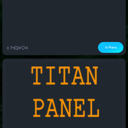
Ir Para
71
0
0