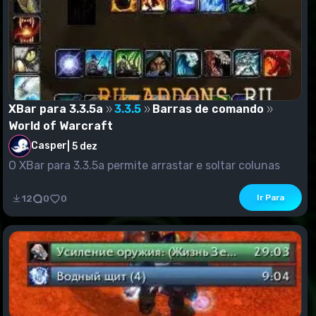
XBar para 3.3.5a
3.3.5
Barras de comando
World of Warcraft
Casper
|
5 dez
O XBar para 3.3.5a permite arrastar e soltar colunas
padrão para escrita....
Ir Para
12
0
0