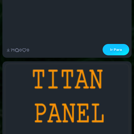
Ir Para
71
0
0