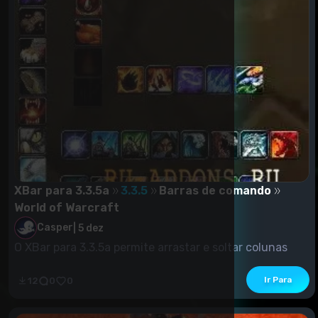
XBar para 3.3.5a
3.3.5
Barras de comando
World of Warcraft
Casper
|
5 dez
O XBar para 3.3.5a permite arrastar e soltar colunas
padrão para escrita....
Ir Para
12
0
0