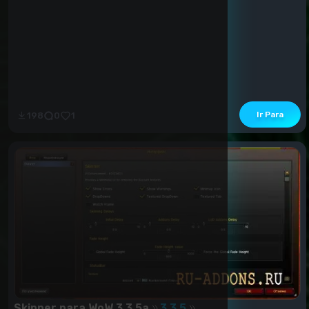
Ir Para
198
0
1
Skinner para WoW 3.3.5a
3.3.5