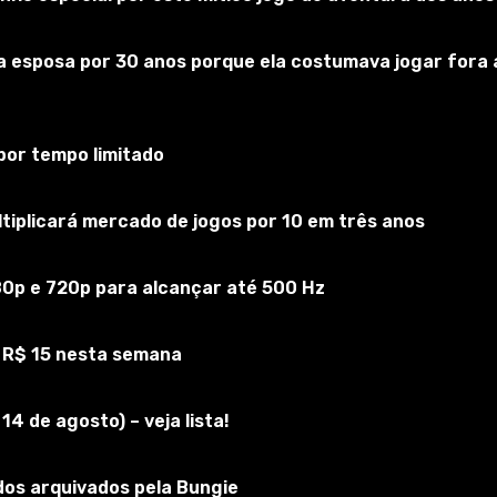
sposa por 30 anos porque ela costumava jogar fora as 
or tempo limitado
iplicará mercado de jogos por 10 em três anos
80p e 720p para alcançar até 500 Hz
vários painéis para totens de xamã e outro painel para arma
 R$ 15 nesta semana
car várias diversões. O uso de armadilhas também não causa
4 de agosto) – veja lista!
am usadas para gravação de ação rápida, tornando ainda m
os arquivados pela Bungie