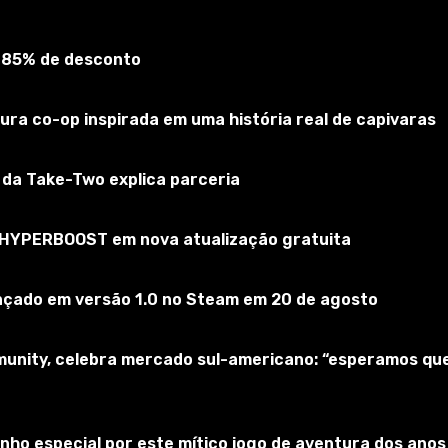
 85% de desconto
of Warcraft
screva-se no jogo
ra co-op inspirada em uma história real de capivaras
O da Take-Two explica parceria
a HYPERBOOST em nova atualização gratuita
ançado em versão 1.0 no Steam em 20 de agosto
munity, celebra mercado sul-americano: “esperamos qu
ho especial por este mítico jogo de aventura dos anos