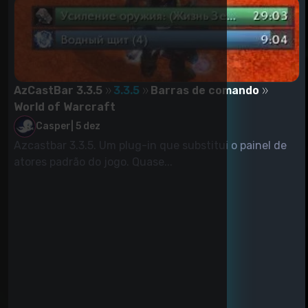
AzCastBar 3.3.5
3.3.5
Barras de comando
World of Warcraft
Casper
|
5 dez
Azcastbar 3.3.5. Um plug-in que substitui o painel de
atores padrão do jogo. Quase...