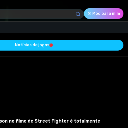
🎯 Mod para mim
Notícias de jogos
Download (28.88 Kb)
Avaliação
0.0
Votado
0
0
0
 com sucesso e está livre de vírus
ison no filme de Street Fighter é totalmente