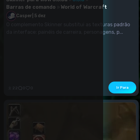
Barras de comando
World of Warcraft
Casper
|
5 dez
O complemento Skinner substitui as texturas padrão
da interface: painéis de carreira, personagens, p...
Ir Para
22
0
0