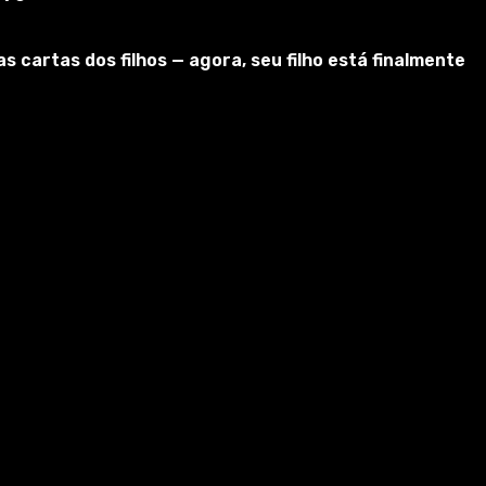
cartas dos filhos — agora, seu filho está finalmente
dilhas de caçador (caçador).
 dificuldades, permitindo que você rapidamente saída o
ais fácil usar totens.