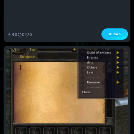
Ir Para
40
0
0