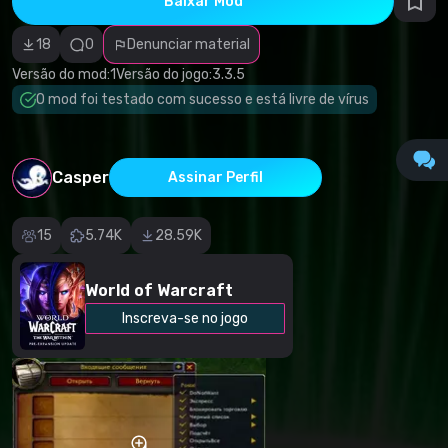
Baixar Mod
autorais
Categoria
incorreta
18
0
Denunciar material
Software
malicioso/vírus
Versão do mod:
1
Versão do jogo:
3.3.5
Conteúdo não
O mod foi testado com sucesso e está livre de vírus
funcional
Descrição
imprecisa
Outro
Casper
Assinar Perfil
15
5.74K
28.59K
World of Warcraft
Inscreva-se no jogo