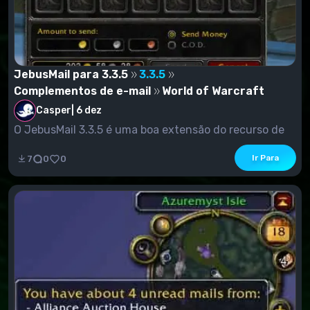
JebusMail para 3.3.5
3.3.5
Complementos de e-mail
World of Warcraft
Casper
|
6 dez
O JebusMail 3.3.5 é uma boa extensão do recurso de
caixa de correio....
Ir Para
7
0
0