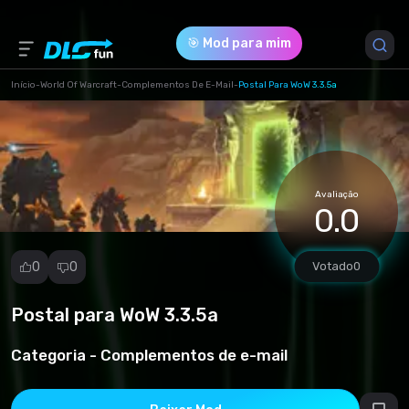
🎯 Mod para mim
Início
-
World Of Warcraft
-
Complementos De E-Mail
-
Postal Para WoW 3.3.5a
Versão do Jogo *
3.3.5 (0c849010486d045578745c4df3a6f643.rar)
Avaliação
Download (54.10 Kb)
0.0
0
0
Votado
0
Postal para WoW 3.3.5a
Denunciar
mod
Categoria -
Complementos de e-mail
Spam
Violação de
direitos