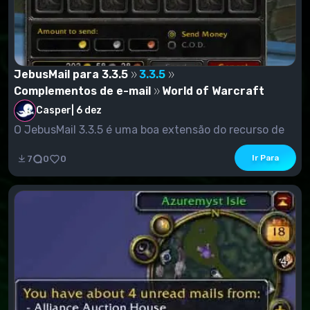
JebusMail para 3.3.5
3.3.5
Complementos de e-mail
World of Warcraft
Casper
|
6 dez
O JebusMail 3.3.5 é uma boa extensão do recurso de
caixa de correio....
Ir Para
7
0
0