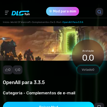
🎯 Mod para mim
Início
-
World Of Warcraft
-
Complementos De E-Mail
-
OpenAll Para 3.3.5
Versão do Jogo *
3.3.5 (6fed2dd7e1603114ccdba89ffedf95eb.zip)
Avaliação
Download (2.42 Kb)
0.0
0
0
Votado
0
OpenAll para 3.3.5
Denunciar
mod
Categoria -
Complementos de e-mail
Spam
Violação de
direitos