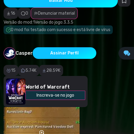
Baixar Mod
autorais
Categoria
incorreta
16
0
Denunciar material
Software
malicioso/vírus
Versão do mod:
1
Versão do jogo:
3.3.5
Conteúdo não
O mod foi testado com sucesso e está livre de vírus
funcional
Descrição
imprecisa
Outro
Casper
Assinar Perfil
15
5.74K
28.59K
World of Warcraft
Inscreva-se no jogo