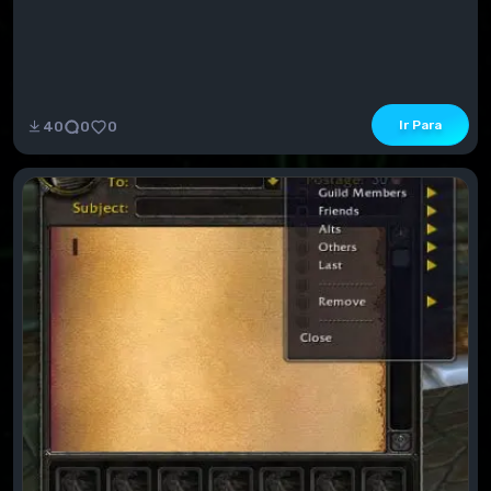
Ir Para
40
0
0