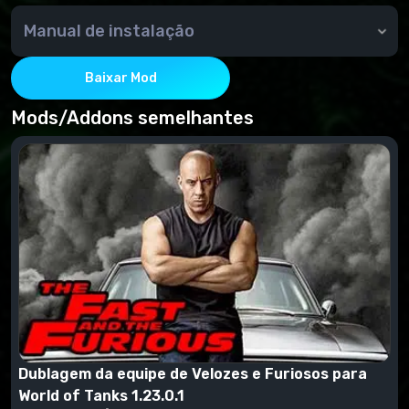
Manual de instalação
Copie a pasta mods do backup para o WOT e confirme
a substituição.
Baixar Mod
IMPORTANTE: lembre-se de concordar em reiniciar o
Mods/Addons semelhantes
cliente após instalar o narrador.
Dublagem da equipe de Velozes e Furiosos para
World of Tanks 1.23.0.1