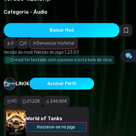
direitos
autorais
Categoria -
Áudio
Categoria
incorreta
Software
malicioso/vírus
Baixar Mod
Conteúdo não
funcional
Descrição
0
0
Denunciar material
imprecisa
Outro
Versão do mod:
1
Versão do jogo:
1.23.0.1
O mod foi testado com sucesso e está livre de vírus
LINOK
Assinar Perfil
90
21.22K
246.86K
World of Tanks
Inscreva-se no jogo