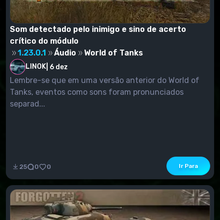
Som detectado pelo inimigo e sino de acerto
crítico do módulo
1.23.0.1
Áudio
World of Tanks
LINOK
|
6 dez
Lembre-se que em uma versão anterior do World of
Tanks, eventos como sons foram pronunciados
separad...
Ir Para
25
0
0