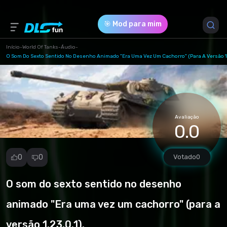
🎯 Mod para mim
Início
-
World Of Tanks
-
Áudio
-
O Som Do Sexto Sentido No Desenho Animado "Era Uma Vez Um Cachorro" (para A Versão 1.
Versão do Jogo *
1.23.0.1 (c1f6e7a664755019e38c7215dec1eb5d.rar)
Download (424.23 Kb)
Avaliação
0.0
0
0
Votado
0
O som do sexto sentido no desenho
Denunciar
mod
animado "Era uma vez um cachorro" (para a
Spam
versão 1.23.0.1).
Violação de