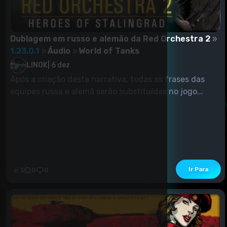
Dublagem em russo e alemão da Red Orchestra 2
1.23.0.1
Áudio
World of Tanks
LINOK
|
6 dez
Após a criação desta narrativa, todas as frases das
equipes russa e alemã serão substituídas no jogo...
Ir Para
3
0
0