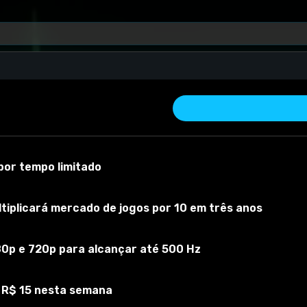
or tempo limitado
iplicará mercado de jogos por 10 em três anos
I
80p e 720p para alcançar até 500 Hz
 material
Versão do mod:
1
Versão do jogo:
1.23.0.1
O mod foi testado
 R$ 15 nesta semana