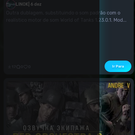
LINOK
|
6 dez
Outra dublagem, substituindo o som padrão com o
realístico motor de som World of Tanks 1.23.0.1. Mod...
Ir Para
17
0
0