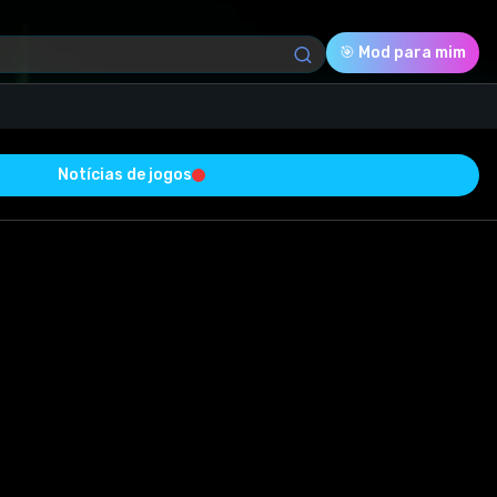
🎯 Mod para mim
Notícias de jogos
Download (12.63 Mb)
Avaliação
0.0
Votado
0
0
0
 com sucesso e está livre de vírus