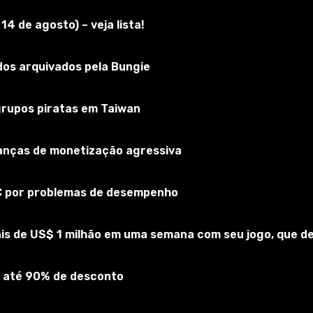
4 de agosto) – veja lista!
f Tanks
os arquivados pela Bungie
reva-se no jogo
 grupos piratas em Taiwan
rianças de monetização agressiva
PC por problemas de desempenho
is de US$ 1 milhão em uma semana com seu jogo, que 
 até 90% de desconto