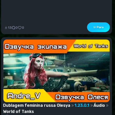
Ir Para
13
0
0
Dublagem feminina russa Olesya
1.23.0.1
Áudio
World of Tanks