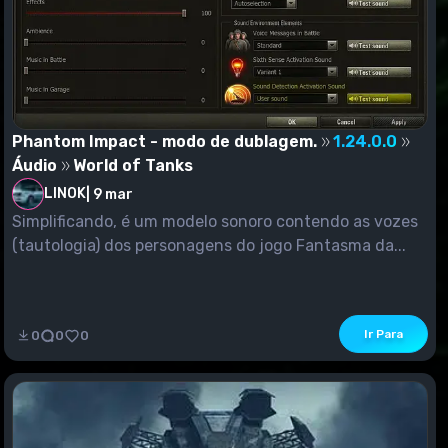
Phantom Impact - modo de dublagem.
1.24.0.0
Áudio
World of Tanks
LINOK
|
9 mar
Simplificando, é um modelo sonoro contendo as vozes
(tautologia) dos personagens do jogo Fantasma da...
Ir Para
0
0
0