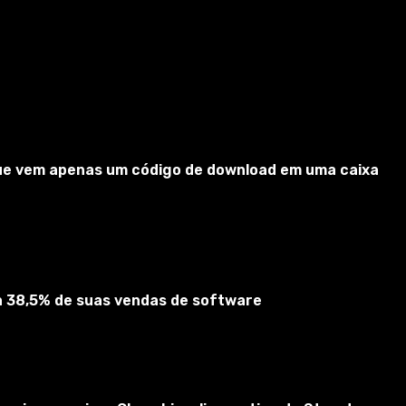
 que vem apenas um código de download em uma caixa
II. Agora, em vez da chata "guerra começou" banal - uma
 140 melhores frases que foram idealmente alteradas.
r como.
ta 38,5% de suas vendas de software