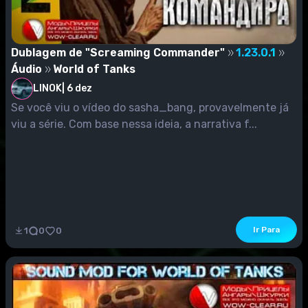
Dublagem de "Screaming Commander"
1.23.0.1
Áudio
World of Tanks
LINOK
|
6 dez
Se você viu o vídeo do sasha_bang, provavelmente já
viu a série. Com base nessa ideia, a narrativa f...
Ir Para
1
0
0