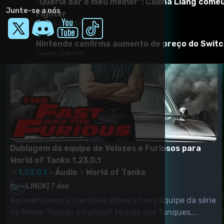
"Queria dar o meu melhor": Callina Liang comeu
Mods/Addons semelhantes
Junte-se a nós
Fighter
7 agosto, 2026, 13:48
ign br
Nintendo confirma aumento de preço do Switch 
7 agosto, 2026, 13:35
Dublagem da equipe de Velozes e Furiosos para
World of Tanks 1.23.0.1
1.23.0.1
Áudio
World of Tanks
LINOK
|
7 dez
Apresentamos a narrativa sobre a nova equipe da série
de filmes "Rápido e Furioso" Mundo dos Tanques...