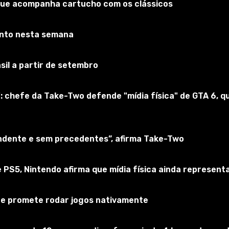
que acompanha cartucho com os clássicos
onto nesta semana
sil a partir de setembro
: chefe da Take-Two defende "mídia física" de GTA 6,
endente e sem precedentes”, afirma Take-Two
ransmitir sons e expressões do seu jogo favorito Warcraft I
 e uma coleção de frases da voz russa Dota2, contendo até
od, Double Kill, etc. Existem as interpretações de voice-ove
 PS5, Nintendo afirma que mídia física ainda represen
 e promete rodar jogos nativamente
orld_of_tank e confirme a alteração.