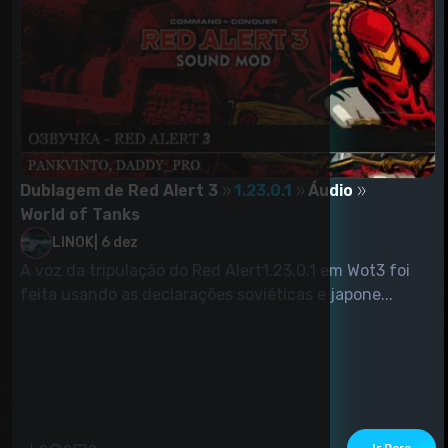
Dublagem de Red Alert 3
1.23.0.1
Áudio
World of Tanks
LINOK
|
6 dez
A voz da tripulação do Red Alert1.23.0.1 em Wot3 foi
feita usando as declarações soviéticas e japone...