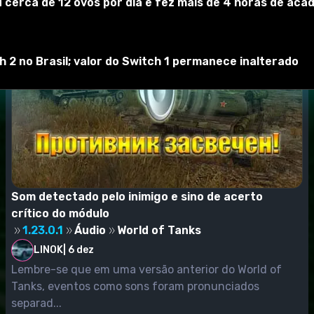
 cerca de 12 ovos por dia e fez mais de 4 horas de acad
2 no Brasil; valor do Switch 1 permanece inalterado
Som detectado pelo inimigo e sino de acerto
crítico do módulo
1.23.0.1
Áudio
World of Tanks
LINOK
|
6 dez
Lembre-se que em uma versão anterior do World of
Tanks, eventos como sons foram pronunciados
separad...