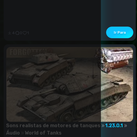
Ir Para
4
0
1
Sons realistas de motores de tanques
1.23.0.1
Áudio
World of Tanks