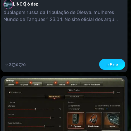
LINOK
|
6 dez
dublagem russa da tripulação de Olesya, mulheres
Mundo de Tanques 1.23.0.1. No site oficial dos arqu...
Ir Para
3
0
0