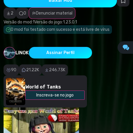
Baixar Mod
autorais
Categoria
incorreta
2
0
Denunciar material
Software
malicioso/vírus
Versão do mod:
1
Versão do jogo:
1.23.0.1
Conteúdo não
O mod foi testado com sucesso e está livre de vírus
funcional
Descrição
imprecisa
Outro
LINOK
Assinar Perfil
90
21.22K
246.73K
World of Tanks
Inscreva-se no jogo