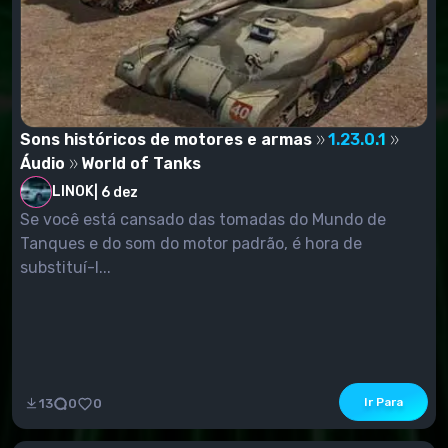
Sons históricos de motores e armas
1.23.0.1
Áudio
World of Tanks
LINOK
|
6 dez
Se você está cansado das tomadas do Mundo de
Tanques e do som do motor padrão, é hora de
substituí-l...
Ir Para
13
0
0