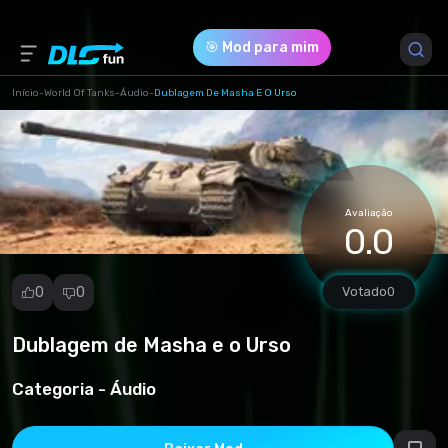
🎯 Mod para mim
Início
-
World Of Tanks
-
Áudio
-
Dublagem De Masha E O Urso
Versão do Jogo *
1.23.0.1 (27dc549d3a16a4fefcb183f4ab8bf2d0.rar)
Avaliação
Download (5.24 Mb)
0.0
0
0
Votado
0
Dublagem de Masha e o Urso
Denunciar
mod
Categoria -
Áudio
Spam
Violação de
direitos