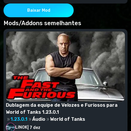
Copie o conteúdo dos mods e arquivos res_mods
para world_of_tank e confirme a alteração.
Baixar Mod
Mods/Addons semelhantes
Dublagem da equipe de Velozes e Furiosos para
World of Tanks 1.23.0.1
1.23.0.1
Áudio
World of Tanks
LINOK
|
7 dez