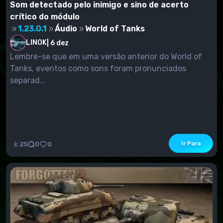
Som detectado pelo inimigo e sino de acerto
crítico do módulo
1.23.0.1
Áudio
World of Tanks
LINOK
|
6 dez
Lembre-se que em uma versão anterior do World of
Tanks, eventos como sons foram pronunciados
separad...
Ir Para
25
0
0