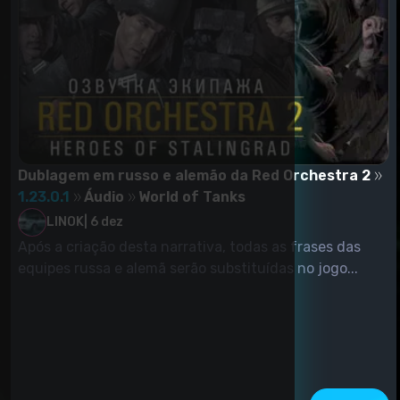
Dublagem em russo e alemão da Red Orchestra 2
1.23.0.1
Áudio
World of Tanks
LINOK
|
6 dez
Após a criação desta narrativa, todas as frases das
equipes russa e alemã serão substituídas no jogo...