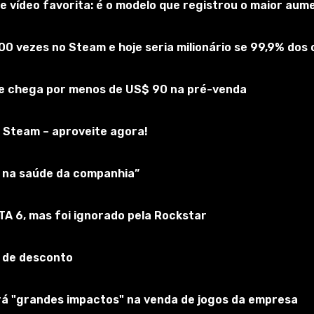
 vídeo favorita: é o modelo que registrou o maior au
00 vezes no Steam e hoje seria milionário se 99,9% do
 e chega por menos de US$ 90 na pré-venda
 Steam – aproveite agora!
ar na saúde da companhia”
ld of Tanks 1.23.0.1, uma nova piada foi lançada e a voz ale
ulador de futebol americano. Afinal, todas as frases são s
GTA 6, mas foi ignorado pela Rockstar
moedor de carne", "Hoje o hospital está cheio", "Fãs estão ma
ir inimigos", etc.
 de desconto
de cada situação de jogo que está acontecendo no campo de 
e em sua vida diária, estamos ansiosos para mais sugestõ
erá "grandes impactos" na venda de jogos da empresa