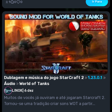
Ir Para
1
0
0
Dublagem e música do jogo StarCraft 2
1.23.0.1
Áudio
World of Tanks
LINOK
|
6 dez
Muitos de vocês já ouviram e até jogaram Starcraft 2.
Tornou-se uma tradição criar sons WOT a partir...