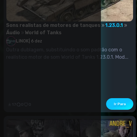
Sons realistas de motores de tanques
1.23.0.1
Áudio
World of Tanks
LINOK
|
6 dez
Outra dublagem, substituindo o som padrão com o
realístico motor de som World of Tanks 1.23.0.1. Mod...
Ir Para
17
0
0