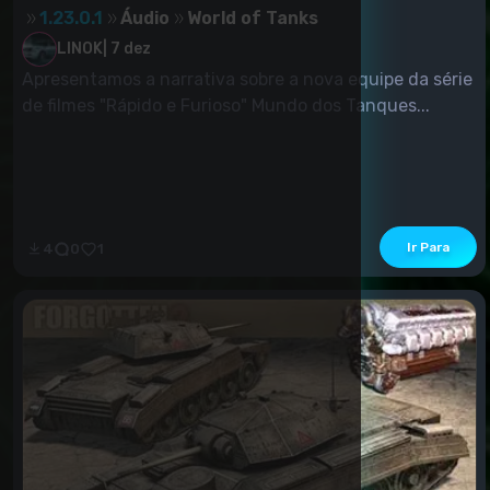
1.23.0.1
Áudio
World of Tanks
LINOK
|
7 dez
Apresentamos a narrativa sobre a nova equipe da série
de filmes "Rápido e Furioso" Mundo dos Tanques...
Ir Para
4
0
1