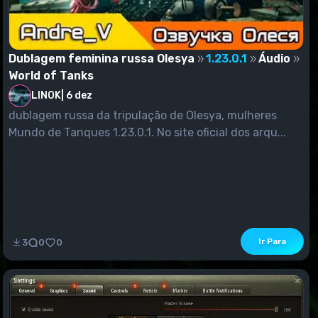
Dublagem feminina russa Olesya
1.23.0.1
Áudio
World of Tanks
LINOK
|
6 dez
dublagem russa da tripulação de Olesya, mulheres
Mundo de Tanques 1.23.0.1. No site oficial dos arqu...
Ir Para
3
0
0