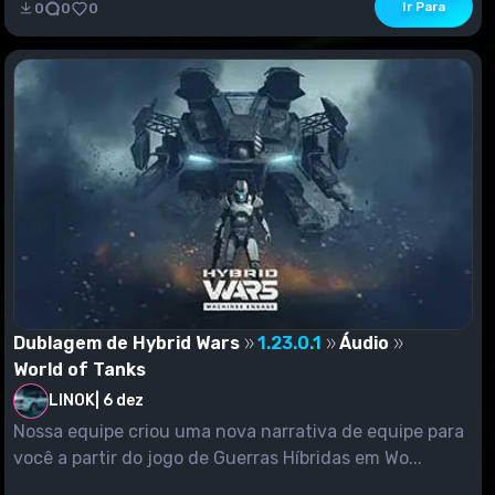
Ir Para
0
0
0
Dublagem de Hybrid Wars
1.23.0.1
Áudio
World of Tanks
LINOK
|
6 dez
Nossa equipe criou uma nova narrativa de equipe para
você a partir do jogo de Guerras Híbridas em Wo...