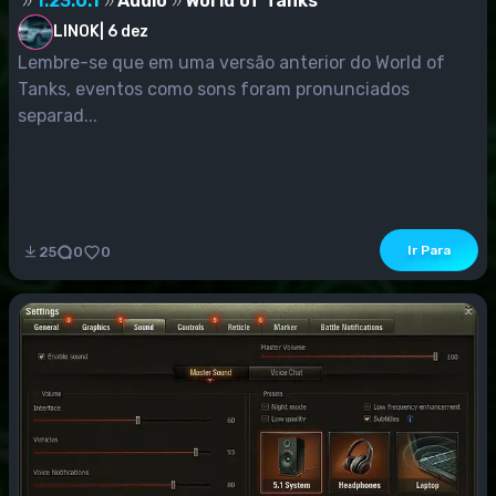
1.23.0.1
Áudio
World of Tanks
LINOK
|
6 dez
Lembre-se que em uma versão anterior do World of
Tanks, eventos como sons foram pronunciados
separad...
Ir Para
25
0
0