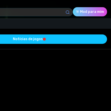
🎯 Mod para mim
Notícias de jogos
Download (13.05 Mb)
Avaliação
0.0
Votado
0
0
0
o com sucesso e está livre de vírus