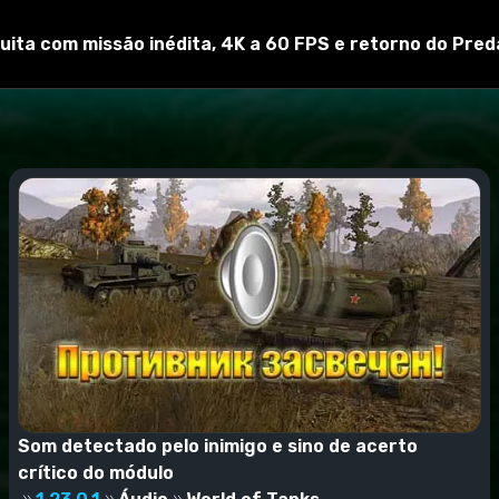
uita com missão inédita, 4K a 60 FPS e retorno do Pred
orld_of_tank e confirme a alteração.
Som detectado pelo inimigo e sino de acerto
crítico do módulo