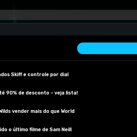
os Skiff e controle por dial
é 90% de desconto – veja lista!
ilds vender mais do que World
 material
Versão do mod:
1
Versão do jogo:
1.23.0.1
O mod foi testad
do o último filme de Sam Neill