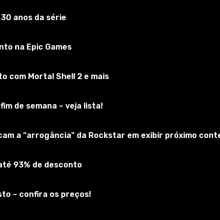
 30 anos da série
f Tanks
nto na Epic Games
reva-se no jogo
 com Mortal Shell 2 e mais
fim de semana – veja lista!
icam a "arrogância" da Rockstar em exibir próximo cont
 até 93% de desconto
to – confira os preços!