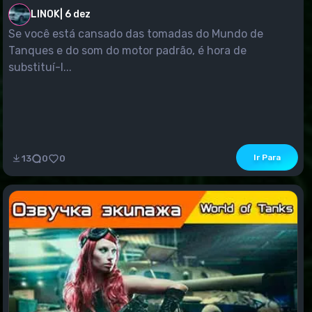
LINOK
|
6 dez
Se você está cansado das tomadas do Mundo de
Tanques e do som do motor padrão, é hora de
substituí-l...
Ir Para
13
0
0