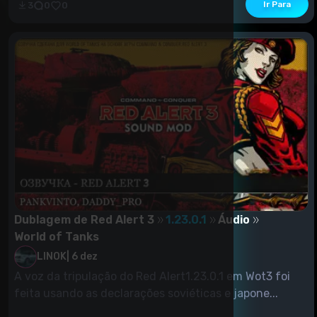
Ir Para
3
0
0
Dublagem de Red Alert 3
1.23.0.1
Áudio
World of Tanks
LINOK
|
6 dez
A voz da tripulação do Red Alert1.23.0.1 em Wot3 foi
feita usando as declarações soviéticas e japone...