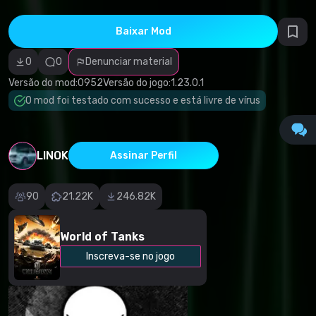
direitos
autorais
Categoria
Baixar Mod
incorreta
Software
0
0
Denunciar material
malicioso/vírus
Conteúdo não
Versão do mod:
0952
Versão do jogo:
1.23.0.1
funcional
Descrição
O mod foi testado com sucesso e está livre de vírus
imprecisa
Outro
LINOK
Assinar Perfil
90
21.22K
246.82K
World of Tanks
Inscreva-se no jogo