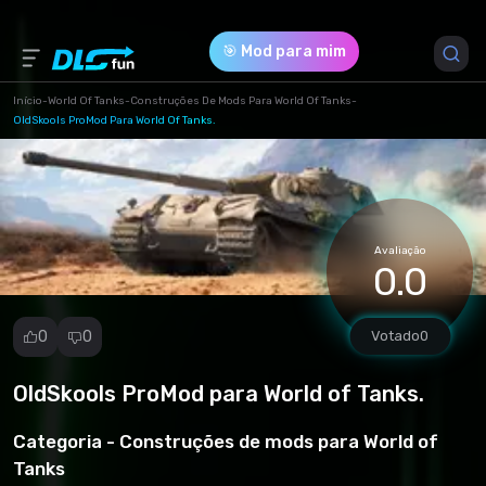
🎯 Mod para mim
Início
-
World Of Tanks
-
Construções De Mods Para World Of Tanks
-
OldSkools ProMod Para World Of Tanks.
Versão do Jogo *
1.23.0.1
(84544daa5f32734156f3280873bc6fa9.rar)
Avaliação
0.0
Download (1002.36 Kb)
0
0
Votado
0
OldSkools ProMod para World of Tanks.
Denunciar
mod
Categoria -
Construções de mods para World of
Spam
Tanks
Violação de