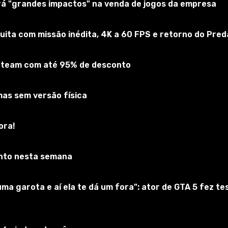
erá "grandes impactos" na venda de jogos da empresa
uita com missão inédita, 4K a 60 FPS e retorno do Pred
 Steam com até 95% de desconto
mas sem versão física
ora!
ar moda para WOT 1.23.0.1, permitindo a análise de armadu
o útil para jogadores veteranos, bem como para iniciantes q
nto nesta semana
sa pensar e saber onde atirar para romper os tanques inim
a garota e aí ela te dá um fora": ator de GTA 5 fez t
e o nível de jogadores cresça. Afinal de contas, eles vão
é a seguinte: a moda ajudará os jogadores a aprender a bate
spessura da armadura em um ponto específico. É muito imp
, a chamada armadura reduzida. Você mesmo pode ajustar es