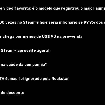
 vídeo favorita: é o modelo que registrou o maior au
f Tanks
00 vezes no Steam e hoje seria milionário se 99,9% do
reva-se no jogo
 e chega por menos de US$ 90 na pré-venda
 Steam – aproveite agora!
ar na saúde da companhia”
GTA 6, mas foi ignorado pela Rockstar
 de desconto