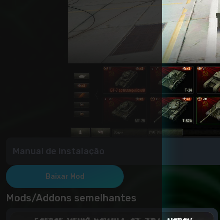
Manual de instalação
Copie a pasta Mods para a pasta de jogos (WOT/) e verifi
Baixar Mod
Mods/Addons semelhantes