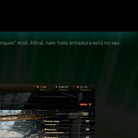
ao fato de que nem todos querem instalar um mod pack
anques" mod. Afinal, nem toda armadura está no seu