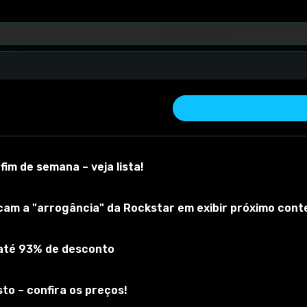
fim de semana – veja lista!
icam a "arrogância" da Rockstar em exibir próximo cont
 até 93% de desconto
 material
Versão do mod:
1
Versão do jogo:
1.23.0.1
O mod foi testado
to – confira os preços!