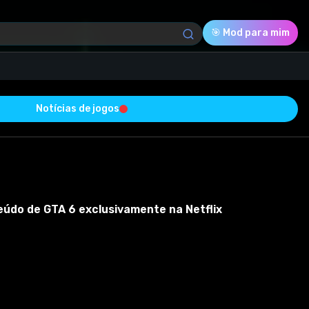
🎯 Mod para mim
Notícias de jogos
Download (285.30 Kb)
Avaliação
0.0
eúdo de GTA 6 exclusivamente na Netflix
Votado
0
0
0
 com sucesso e está livre de vírus