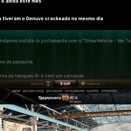
 6 ainda este mês
ra tiveram o Denuvo crackeado no mesmo dia
MOD está disponível no multipack ProTanki. Isso é devido 
ra aqueles que já o estão usando.
endamos instalá-lo juntamente com o "ShowVehicle - Ver T
ore de pesquisa.
erva de tanques IS-6 com um carrossel