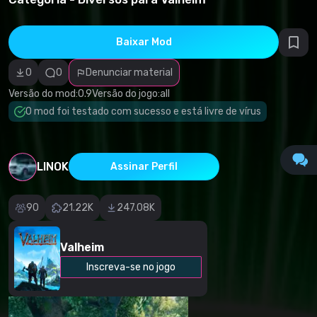
direitos
autorais
Categoria
incorreta
Baixar Mod
Software
malicioso/vírus
0
0
Denunciar material
Conteúdo não
funcional
Versão do mod:
0.9
Versão do jogo:
all
Descrição
imprecisa
O mod foi testado com sucesso e está livre de vírus
Outro
LINOK
Assinar Perfil
90
21.22K
247.08K
Valheim
Inscreva-se no jogo