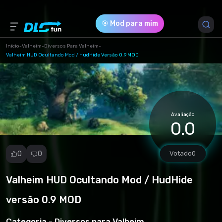
🎯 Mod para mim
Início
-
Valheim
-
Diversos Para Valheim
-
Valheim HUD Ocultando Mod / HudHide Versão 0.9 MOD
Versão do Jogo *
all (HudHide-231-0-9-1614699087.zip)
Download (2.26 Kb)
Avaliação
0.0
0
0
Votado
0
Valheim HUD Ocultando Mod / HudHide
Denunciar
mod
versão 0.9 MOD
Spam
Violação de
Categoria -
Diversos para Valheim