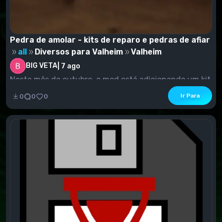
Pedra de amolar - kits de reparo e pedras de afiar
all
Diversos para Valheim
Valheim
BIG VETA
|
7 ago
Neste mês de outubro, o mod está adicionando um kit
para reparar suprimentos para reparar armas e fe...
Ir Para
0
0
0