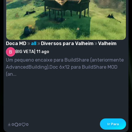
Doca MD
all
Diversos para Valheim
Valheim
BIG VETA
|
11 ago
Um pequeno encaixe para BuildShare (anteriormente
AdvancedBuilding).Doc 6x12 para BuildShare MOD
(an...
Ir Para
0
0
0