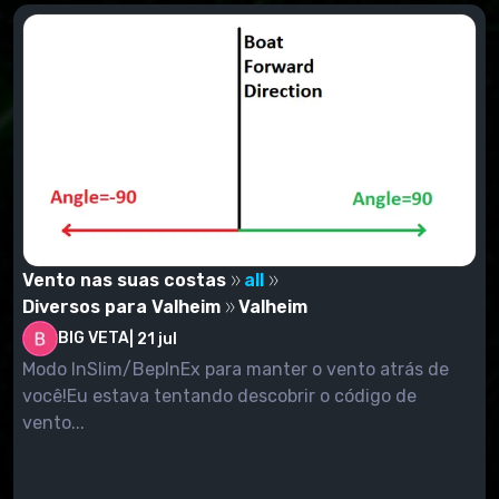
Vento nas suas costas
all
Diversos para Valheim
Valheim
BIG VETA
|
21 jul
Modo InSlim/BepInEx para manter o vento atrás de
você!Eu estava tentando descobrir o código de
vento...