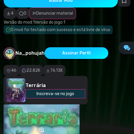
Baixar Mod
autorais
Categoria
incorreta
4
0
Denunciar material
Software
malicioso/vírus
Versão do mod:
1
Versão do jogo:
1
Conteúdo não
O mod foi testado com sucesso e está livre de vírus
funcional
Descrição
imprecisa
Outro
Na_pohujah
Assinar Perfil
46
22.82K
76.13K
Terrária
Inscreva-se no jogo