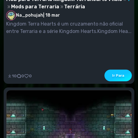
Mods para Terraria
Terrária
Na_pohujah
|
18 mar
Kingdom Terra Hearts é um cruzamento não oficial
entre Terraria e a série Kingdom Hearts.Kingdom Hea...
Ir Para
10
0
0