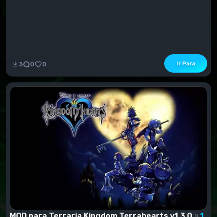
Ir Para
3
0
0
MOD para Terraria Kingdom Terrahearts v1.3.0
1