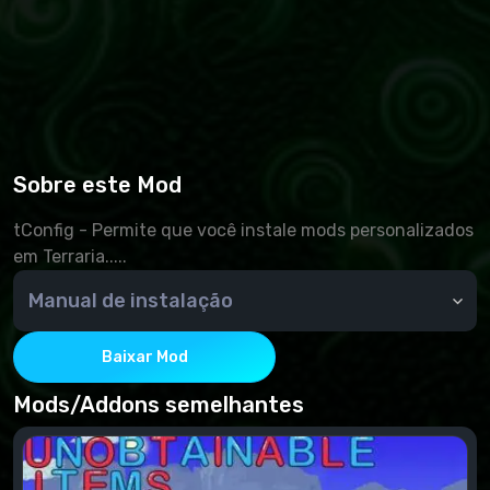
Sobre este Mod
tConfig - Permite que você instale mods personalizados
em Terraria.....
Manual de instalação
Como instalar o.
Baixar Mod
1. baixe TerrariaGameLauncher e solte-o em sua
pasta de jogos! Isso significa que mods e russifiers
Mods/Addons semelhantes
devem ser definidos. ...Em seguida, executá-lo....
2. baixar tConfig....