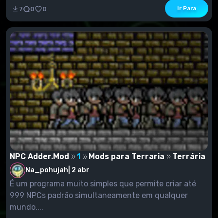
Ir Para
7
0
0
NPC Adder.Mod
1
Mods para Terraria
Terrária
Na_pohujah
|
2 abr
É um programa muito simples que permite criar até
999 NPCs padrão simultaneamente em qualquer
mundo....