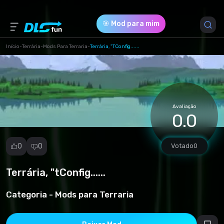
🎯 Mod para mim
Início
-
Terrária
-
Mods Para Terraria
-
Terrária, "tConfig......
Versão do Jogo *
1 (116_tconfig_install.rar)
Avaliação
Download (2.69 Mb)
0.0
0
0
Votado
0
Terrária, "tConfig......
Denunciar
mod
Categoria -
Mods para Terraria
Spam
Violação de
direitos