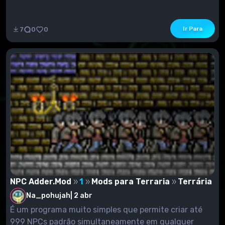
Ir Para
7
0
0
NPC Adder.Mod
1
Mods para Terraria
Terrária
Na_pohujah
|
2 abr
É um programa muito simples que permite criar até
999 NPCs padrão simultaneamente em qualquer