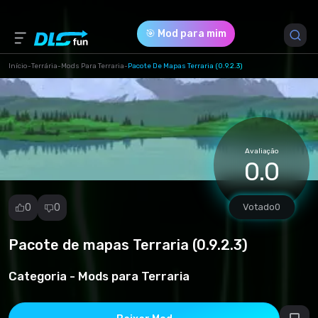
🎯 Mod para mim
Início
-
Terrária
-
Mods Para Terraria
-
Pacote De Mapas Terraria (0.9.2.3)
Versão do Jogo *
1 (kart-terrariya.rar)
Avaliação
Download (6.84 Mb)
0.0
0
0
Votado
0
Pacote de mapas Terraria (0.9.2.3)
Denunciar
mod
Categoria -
Mods para Terraria
Spam
Violação de
direitos