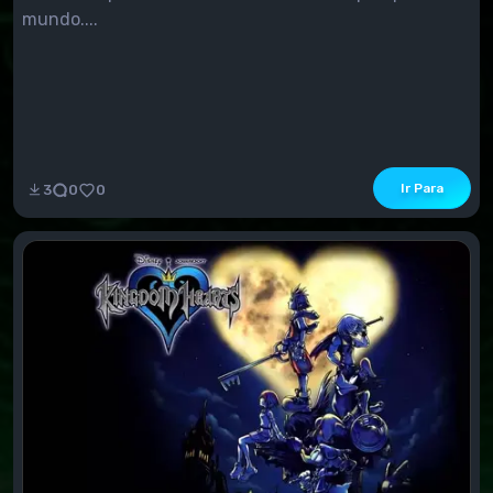
mundo....
Ir Para
3
0
0