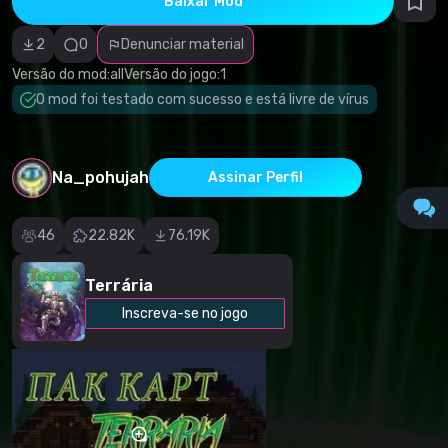
Baixar Mod
autorais
Categoria
incorreta
2
0
Denunciar material
Software
malicioso/vírus
Versão do mod:
all
Versão do jogo:
1
Conteúdo não
O mod foi testado com sucesso e está livre de vírus
funcional
Descrição
imprecisa
Outro
Na_pohujah
Assinar Perfil
46
22.82K
76.19K
Terrária
Inscreva-se no jogo