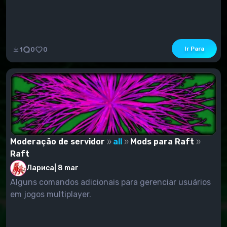
Ir Para
1
0
0
Moderação de servidor
all
Mods para Raft
Raft
Лариса
|
8 mar
Alguns comandos adicionais para gerenciar usuários
em jogos multiplayer.