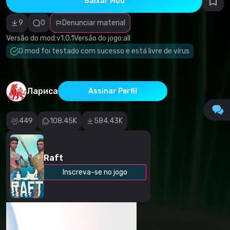
Baixar Mod
autorais
Categoria
incorreta
9
0
Denunciar material
Software
malicioso/vírus
Versão do mod:
v1.0.1
Versão do jogo:
all
Conteúdo não
O mod foi testado com sucesso e está livre de vírus
funcional
Descrição
imprecisa
Outro
Лариса
Assinar Perfil
449
108.45K
584.43K
Raft
Inscreva-se no jogo