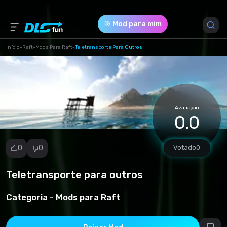
🎯 Mod para mim
Início
-
Raft
-
Mods Para Raft
-
Teletransporte Para Outros
Versão do Jogo *
all (TeleportToOthers.rmod)
Avaliação
Download (125.11 Kb)
0.0
0
0
Votado
0
Teletransporte para outros
Denunciar
mod
Categoria -
Mods para Raft
Spam
Violação de
direitos