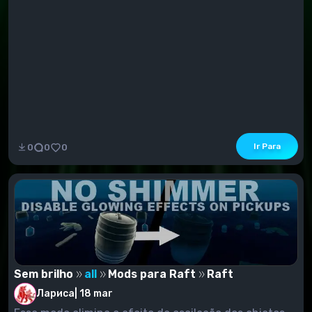
Ir Para
0
0
0
Sem brilho
all
Mods para Raft
Raft
Лариса
|
18 mar