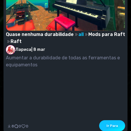
Quase nenhuma durabilidade
all
Mods para Raft
Raft
Лариса
|
8 mar
Aumentar a durabilidade de todas as ferramentas e
equipamentos
Ir Para
8
0
0