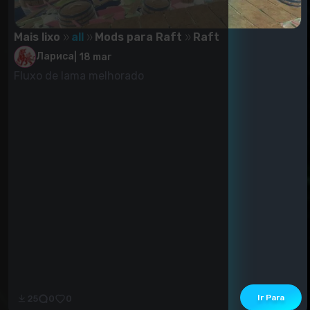
Mais lixo
all
Mods para Raft
Raft
Лариса
|
18 mar
Fluxo de lama melhorado
Ir Para
25
0
0