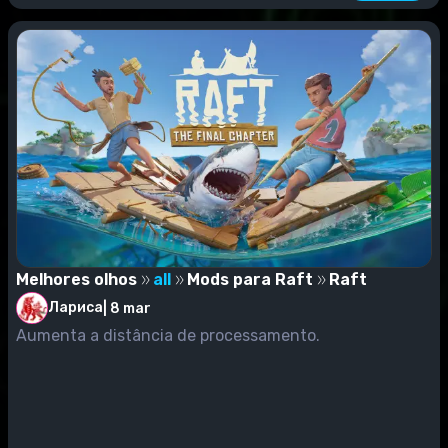
Melhores olhos
all
Mods para Raft
Raft
Лариса
|
8 mar
Aumenta a distância de processamento.