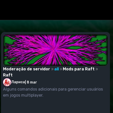
ndo uma receita alternativa, você receberá de volta um
Moderação de servidor
all
Mods para Raft
Raft
Лариса
|
8 mar
Alguns comandos adicionais para gerenciar usuários
em jogos multiplayer.