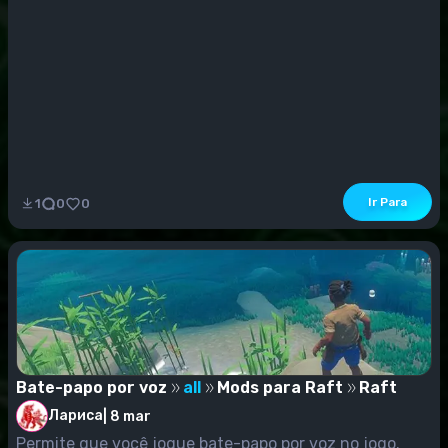
Ir Para
1
0
0
Bate-papo por voz
all
Mods para Raft
Raft
Лариса
|
8 mar
Permite que você jogue bate-papo por voz no jogo.