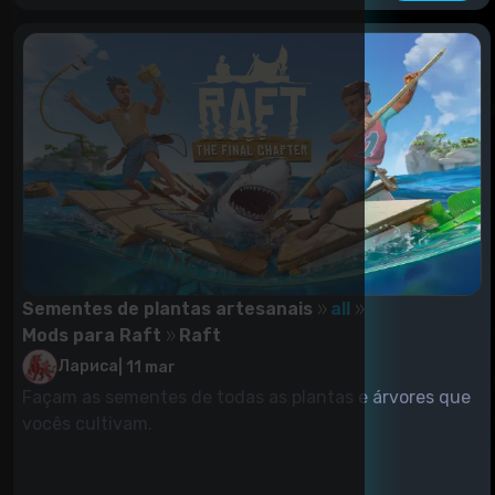
Sementes de plantas artesanais
all
Mods para Raft
Raft
Лариса
|
11 mar
Façam as sementes de todas as plantas e árvores que
vocês cultivam.