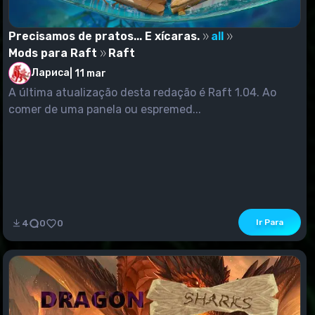
Precisamos de pratos... E xícaras.
all
Mods para Raft
Raft
Лариса
|
11 mar
A última atualização desta redação é Raft 1.04. Ao
comer de uma panela ou espremed...
Ir Para
4
0
0