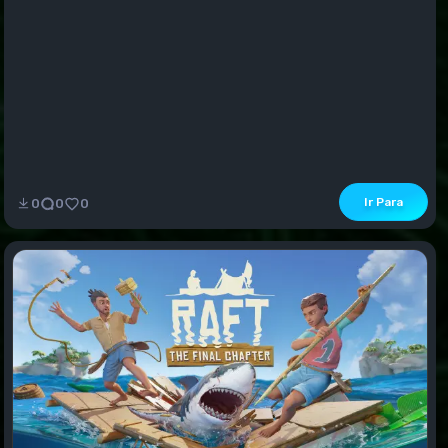
Ir Para
0
0
0