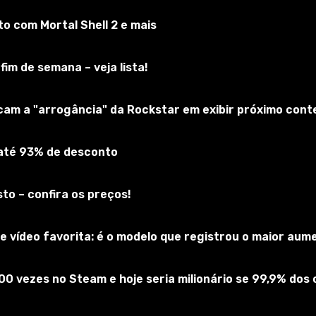
 com Mortal Shell 2 e mais
fim de semana – veja lista!
nscreva-se no jogo
icam a "arrogância" da Rockstar em exibir próximo cont
 até 93% de desconto
to – confira os preços!
 vídeo favorita: é o modelo que registrou o maior au
00 vezes no Steam e hoje seria milionário se 99,9% do