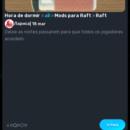
Hora de dormir
all
Mods para Raft
Raft
Лариса
|
18 mar
Deixe as noites passarem para que todos os jogadores
acordem.
Ir Para
0
0
0