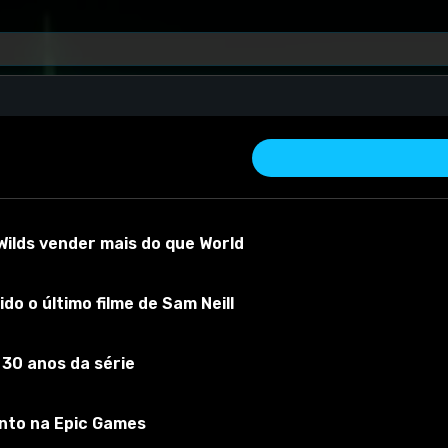
ilds vender mais do que World
do o último filme de Sam Neill
 30 anos da série
 material
Versão do mod:
1.0.2
Versão do jogo:
all
O mod foi testado 
nto na Epic Games