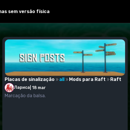
 de mel (você pode desligar o copo em vez de um copo). Usa
mas sem versão física
Placas de sinalização
all
Mods para Raft
Raft
Лариса
|
18 mar
Marcação da balsa.