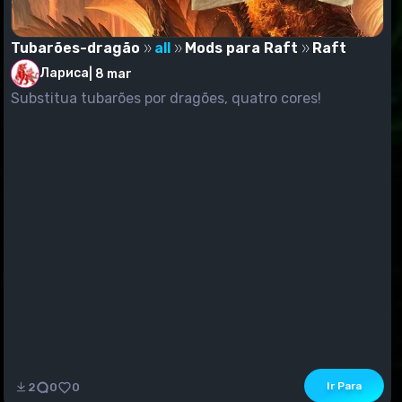
Tubarões-dragão
all
Mods para Raft
Raft
Лариса
|
8 mar
Substitua tubarões por dragões, quatro cores!
Ir Para
2
0
0