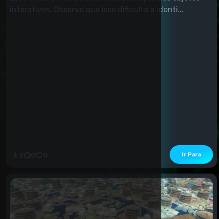
interativos. Observe que isso dificulta a identi...
Ir Para
2
0
0