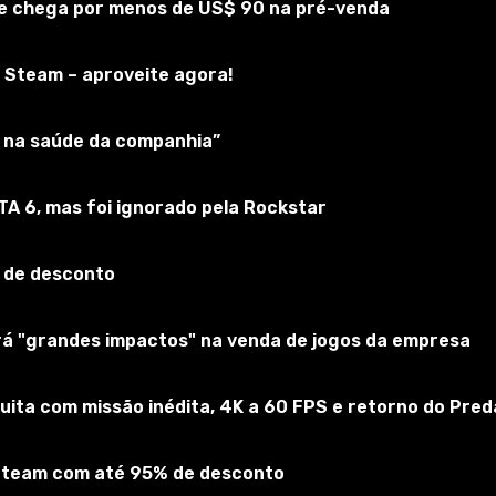
 e chega por menos de US$ 90 na pré-venda
 Steam – aproveite agora!
ar na saúde da companhia”
GTA 6, mas foi ignorado pela Rockstar
 de desconto
cursos personalizáveis:
erá "grandes impactos" na venda de jogos da empresa
r comido.
uita com missão inédita, 4K a 60 FPS e retorno do Pred
ai obter um copo.
 Steam com até 95% de desconto