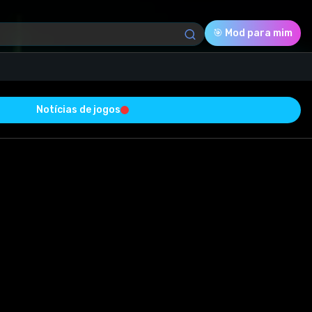
🎯 Mod para mim
Notícias de jogos
Download (63.05 Kb)
Avaliação
0.0
Votado
0
0
0
com sucesso e está livre de vírus