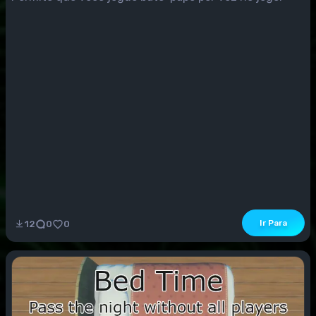
Ir Para
12
0
0