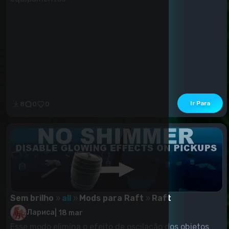
Ir Para
8
0
0
Sem brilho
all
Mods para Raft
Raft
Лариса
|
18 mar
Esse modo elimina o efeito de oscilação dos objetos