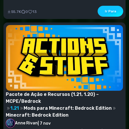
Ir Para
55.7K
0
13
Pacote de Ação e Recursos (1.21, 1.20) –
MCPE/Bedrock
1.21
Mods para Minecraft: Bedrock Edition
Minecraft: Bedrock Edition
Anne Rivan
|
7 nov