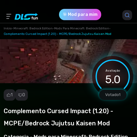
🎯 Mod para mim
Início
-
Minecraft: Bedrock Edition
-
Mods Para Minecraft: Bedrock Edition
-
Complemento Cursed Impact (1.20) - MCPE/Bedrock Jujutsu Kaisen Mod
Versão do Jogo *
1.20 (The-Curse-Impact-Addon-MCPE-Behavior-
1.20.mcaddon)
Avaliação
5.0
Download (202.78 Kb)
1
0
Votado
1
Complemento Cursed Impact (1.20) -
Denunciar
mod
MCPE/Bedrock Jujutsu Kaisen Mod
Spam
Violação de
Categoria -
Mods para Minecraft: Bedrock Edition