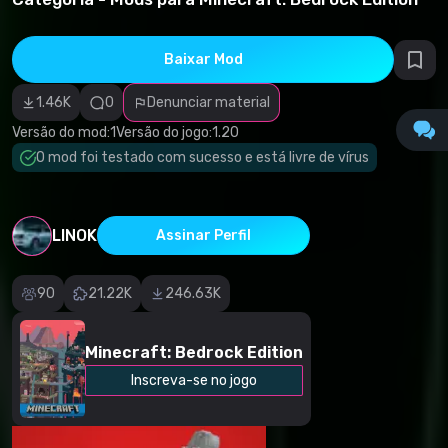
direitos
autorais
Categoria
incorreta
Baixar Mod
Software
malicioso/vírus
1.46K
0
Denunciar material
Conteúdo não
funcional
Versão do mod:
1
Versão do jogo:
1.20
Descrição
imprecisa
O mod foi testado com sucesso e está livre de vírus
Outro
LINOK
Assinar Perfil
90
21.22K
246.63K
Minecraft: Bedrock Edition
Inscreva-se no jogo