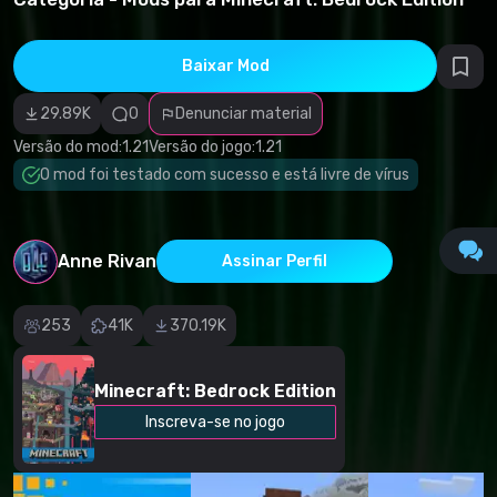
direitos
autorais
Categoria
incorreta
Baixar Mod
Software
malicioso/vírus
29.89K
0
Denunciar material
Conteúdo não
funcional
Versão do mod:
1.21
Versão do jogo:
1.21
Descrição
imprecisa
O mod foi testado com sucesso e está livre de vírus
Outro
Anne Rivan
Assinar Perfil
253
41K
370.19K
Minecraft: Bedrock Edition
Inscreva-se no jogo