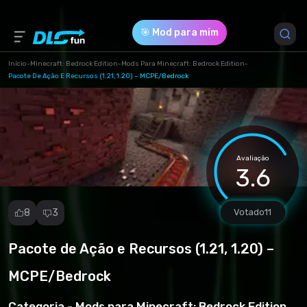
🎯 Mod para mim
Início
-
Minecraft: Bedrock Edition
-
Mods Para Minecraft: Bedrock Edition
-
Pacote De Ação E Recursos (1.21, 1.20) – MCPE/Bedrock
Versão do Jogo *
1.21 (Action-Stuff-Resource-Pack-MCPE-
1.21.mcpack)
Avaliação
3.6
Download (2.34 Mb)
8
3
Votado
11
Pacote de Ação e Recursos (1.21, 1.20) –
Denunciar
mod
MCPE/Bedrock
Spam
Violação de
Categoria -
Mods para Minecraft: Bedrock Edition