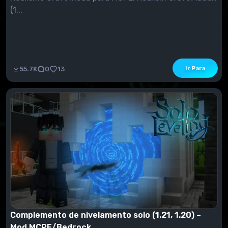
(1...
Ir Para
55.7K
0
13
Complemento de nivelamento solo (1.21, 1.20) –
Mod MCPE/Bedrock