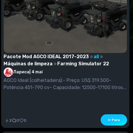
Pacote Mod AGCO IDEAL 2017-2023
all
Máquinas de limpeza
Farming Simulator 22
Лариса
|
4 mai
AGCO Ideal (colheitadeira):- Preço: US$ 319.500-
Potência 451-790 cv- Capacidade: 12500-17100 litros...
Ir Para
2
0
0