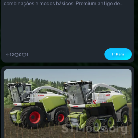
combinações e modos básicos. Premium antigo de...
Ir Para
12
0
1