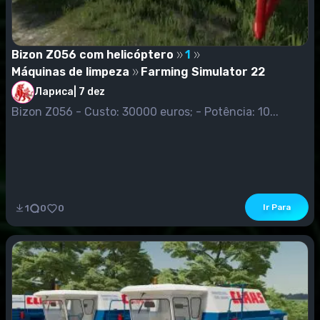
Bizon Z056 com helicóptero
1
Máquinas de limpeza
Farming Simulator 22
Лариса
|
7 dez
Bizon Z056 - Custo: 30000 euros; - Potência: 10...
Ir Para
1
0
0