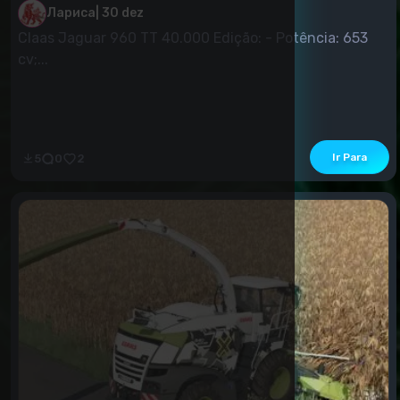
Лариса
|
30 dez
Claas Jaguar 960 TT 40.000 Edição: - Potência: 653
cv;...
Ir Para
5
0
2