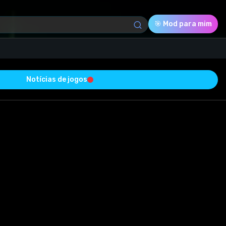
🎯 Mod para mim
Notícias de jogos
Download (15.70 Mb)
Avaliação
0.0
Votado
0
0
0
 sucesso e está livre de vírus