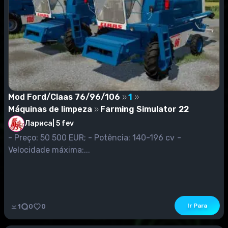
Mod Ford/Claas 76/96/106
1
Máquinas de limpeza
Farming Simulator 22
Лариса
|
5 fev
- Preço: 50 500 EUR; - Potência: 140-196 cv -
Velocidade máxima:...
Ir Para
1
0
0