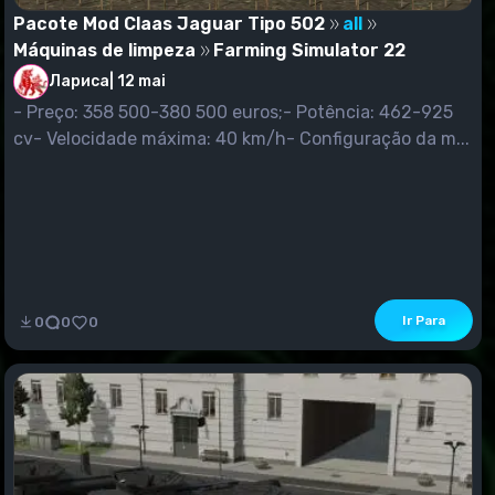
Pacote Mod Claas Jaguar Tipo 502
all
Máquinas de limpeza
Farming Simulator 22
Лариса
|
12 mai
- Preço: 358 500-380 500 euros;- Potência: 462-925
cv- Velocidade máxima: 40 km/h- Configuração da m...
Ir Para
0
0
0