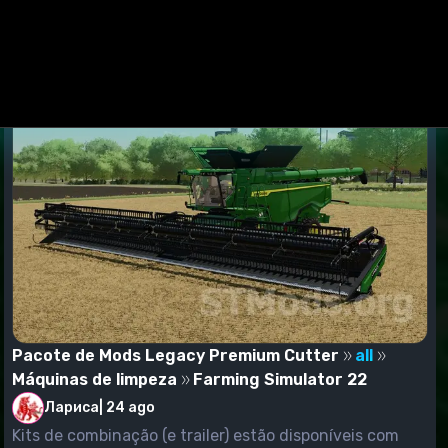
o já salvo. Você verá uma janela que mostra todos os
ações" (como era nas versões anteriores do jogo), mas
ão vá para a categoria "Colheitadeiras", procurando o
Pacote de Mods Legacy Premium Cutter
all
Máquinas de limpeza
Farming Simulator 22
Лариса
|
24 ago
Kits de combinação (e trailer) estão disponíveis com