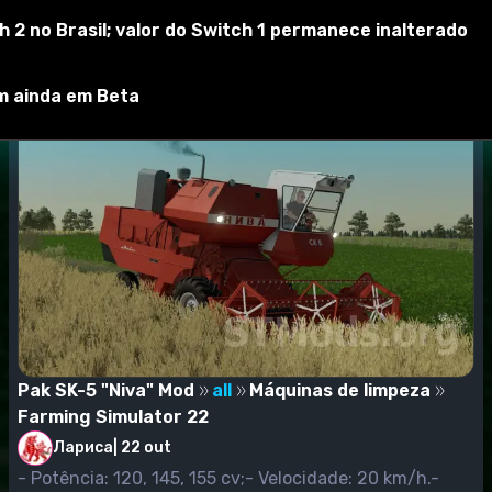
s/MyGames/FarmingSimulator2022/mods
2 no Brasil; valor do Switch 1 permanece inalterado
 carreira e criamos um novo jogo ou continuamos com o jog
er no jogo. Basta verificá-los.
, e estamos procurando nosso mod não na categoria "Modific
m ainda em Beta
emplo, se você definiu o modo da ceifeira-debulhadora, ent
Pak SK-5 "Niva" Mod
all
Máquinas de limpeza
Farming Simulator 22
Лариса
|
22 out
- Potência: 120, 145, 155 cv;- Velocidade: 20 km/h.-