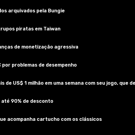
os arquivados pela Bungie
ng Simulator 22
 grupos piratas em Taiwan
nscreva-se no jogo
rianças de monetização agressiva
PC por problemas de desempenho
is de US$ 1 milhão em uma semana com seu jogo, que 
 até 90% de desconto
que acompanha cartucho com os clássicos