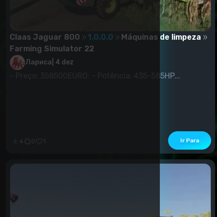
Claas Jaguar 800
1.0.0.0
Máquinas de limpeza
Farming Simulator 22
Лариса
|
4 dez
- Preço: 358500EURO; - Potência: 435-585HP...
Ir Para
4
0
1