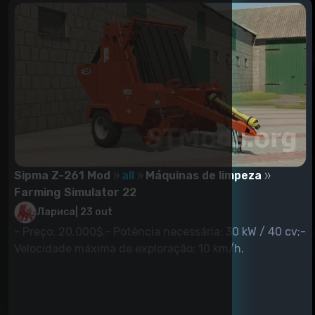
Sipma Z-261 Mod
all
Máquinas de limpeza
Farming Simulator 22
Лариса
|
23 out
- Preço: 20.000$.- Potência necessária: 30 kW / 40 cv;-
Velocidade máxima de exploração: 10 km/h.