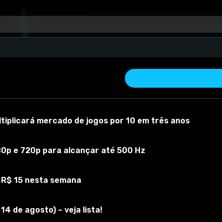
iplicará mercado de jogos por 10 em três anos
80p e 720p para alcançar até 500 Hz
 R$ 15 nesta semana
 material
Versão do mod:
1.0
Versão do jogo:
1
O mod foi testado com
4 de agosto) – veja lista!