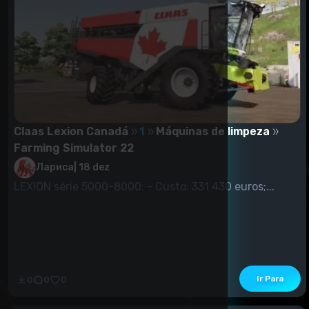
Claas Lexion Canadá
1
Máquinas de limpeza
Farming Simulator 22
Лариса
|
18 dez
LEXION série 5000-8000: - Custo: 331 430 euros;...
Ir Para
0
0
0