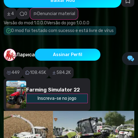
Baixar Mod
autorais
Categoria
incorreta
4
0
Denunciar material
Software
malicioso/vírus
Versão do mod:
1.0.0.0
Versão do jogo:
1.0.0.0
Conteúdo não
O mod foi testado com sucesso e está livre de vírus
funcional
Descrição
imprecisa
Outro
Лариса
Assinar Perfil
449
108.45K
584.2K
Farming Simulator 22
Inscreva-se no jogo