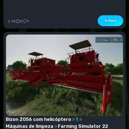
Ir Para
12
0
1
Bizon Z056 com helicóptero
1
Máquinas de limpeza
Farming Simulator 22