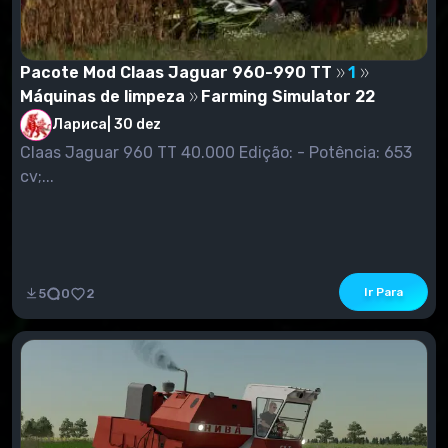
Pacote Mod Claas Jaguar 960-990 TT
1
Máquinas de limpeza
Farming Simulator 22
Лариса
|
30 dez
Claas Jaguar 960 TT 40.000 Edição: - Potência: 653
cv;...
Ir Para
5
0
2