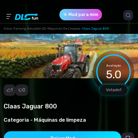
🎯 Mod para mim
Início
-
Farming Simulator 22
-
Máquinas De Limpeza
-
Claas Jaguar 800
Versão do Jogo *
1.0.0.0
(28dd4d8288e744463eeeed72e775d89d.zip)
Avaliação
5.0
Download (33.01 Mb)
1
0
Votado
1
Claas Jaguar 800
Denunciar
mod
Categoria -
Máquinas de limpeza
Spam
Violação de
direitos