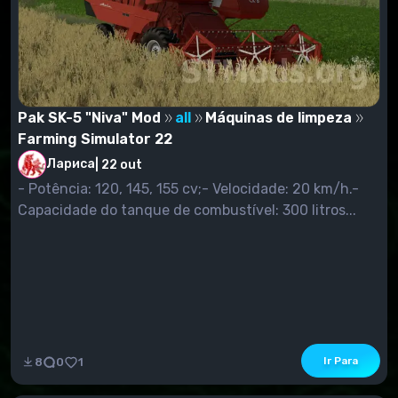
Pak SK-5 "Niva" Mod
all
Máquinas de limpeza
Farming Simulator 22
Лариса
|
22 out
- Potência: 120, 145, 155 cv;- Velocidade: 20 km/h.-
Capacidade do tanque de combustível: 300 litros...
Ir Para
8
0
1