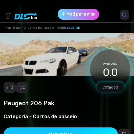
🎯 Mod para mim
Início
-
BeamNG
-
Carros De Passeio
-
Peugeot 206 Pak
Versão do Jogo *
0.30 (30e7a6c62d7f93ef1bb25740fe82273e.zip)
Avaliação
Download (131.07 Mb)
0.0
0
0
Votado
0
Peugeot 206 Pak
Denunciar
mod
Categoria -
Carros de passeio
Spam
Violação de
direitos