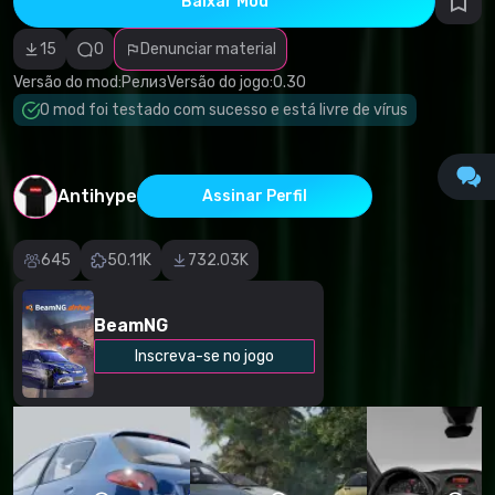
Baixar Mod
autorais
Categoria
incorreta
15
0
Denunciar material
Software
malicioso/vírus
Versão do mod:
Релиз
Versão do jogo:
0.30
Conteúdo não
O mod foi testado com sucesso e está livre de vírus
funcional
Descrição
imprecisa
Outro
Antihype
Assinar Perfil
645
50.11K
732.03K
BeamNG
Inscreva-se no jogo