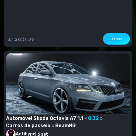
Ir Para
1.2K
1
6
Automóvel Skoda Octavia A7 1.1
0.32
Carros de passeio
BeamNG
Antihype
|
6 set