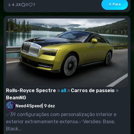
Ir Para
4.2K
0
7
Rolls-Royce Spectre
all
Carros de passeio
BeamNG
Need4Speed
|
9 dez
✅39 configurações com personalização interior e
exterior extremamente extensa.✅Versões: Base,
Black...