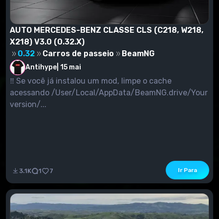
AUTO MERCEDES-BENZ CLASSE CLS (C218, W218,
X218) V3.0 (0.32.X)
0.32
Carros de passeio
BeamNG
Antihype
|
15 mai
‼ Se você já instalou um mod, limpe o cache
acessando /User/Local/AppData/BeamNG.drive/Your
version/...
Ir Para
3.1K
1
7