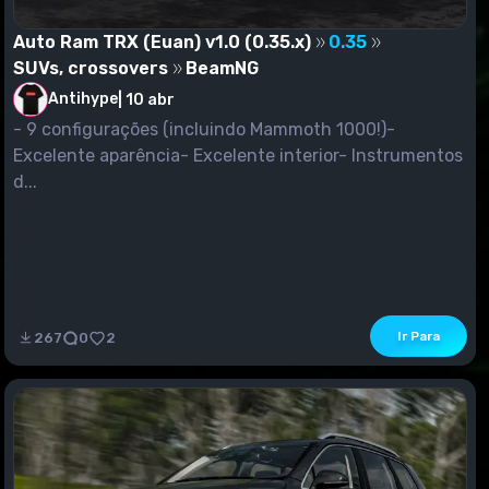
Auto Ram TRX (Euan) v1.0 (0.35.x)
0.35
SUVs, crossovers
BeamNG
Antihype
|
10 abr
- 9 configurações (incluindo Mammoth 1000!)-
Excelente aparência- Excelente interior- Instrumentos
d...
Ir Para
267
0
2