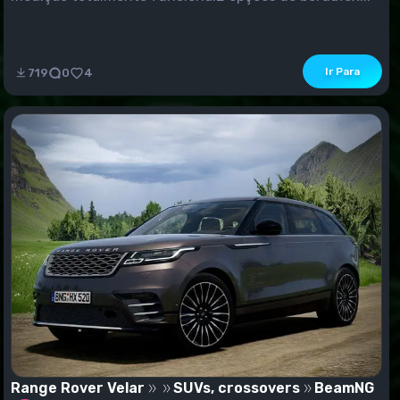
Ir Para
719
0
4
Range Rover Velar
SUVs, crossovers
BeamNG