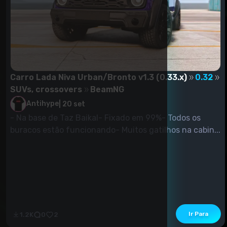
Carro Lada Niva Urban/Bronto v1.3 (0.33.x)
0.32
SUVs, crossovers
BeamNG
Antihype
|
20 set
- Na base de Taz Baikal- Fixado em 99%- Todos os
buracos estão funcionando- Muitos gatilhos na cabin...
Ir Para
1.2K
0
2