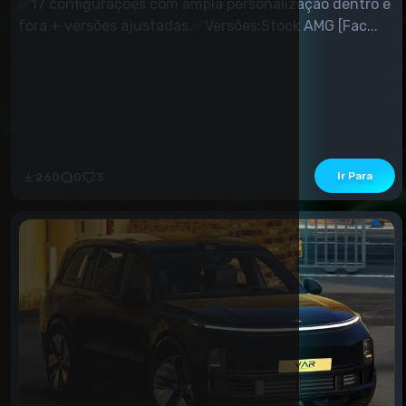
✅17 configurações com ampla personalização dentro e
fora + versões ajustadas.✅Versões:Stock AMG [Fac...
Ir Para
260
0
3