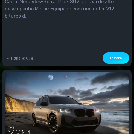
Carro: Mercedes-Benz G65 - SUV de luxo de alto
desempenho.Motor: Equipado com um motor V12
biturbo d...
Ir Para
1.2K
0
3