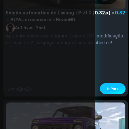
Edição automática de Lixiang L9 v1.0 (0.32.x)
0.32
SUVs, crossovers
BeamNG
Antihype
|
9 set
Aprimoramentos da máquina Lixiang L9.1. modificação
do espelho.2. o espaço subaquático está aberto.3...
Ir Para
1.1K
0
3