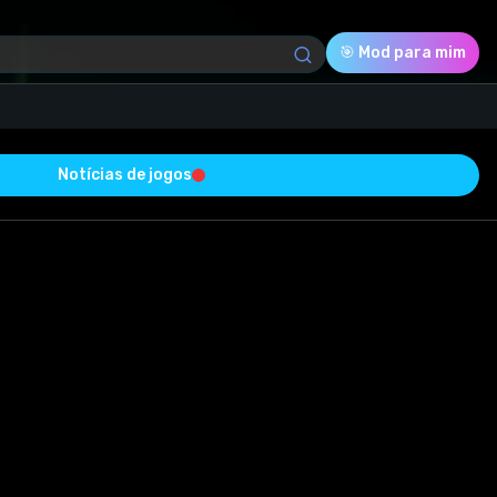
🎯 Mod para mim
Notícias de jogos
Download (120.67 Mb)
Avaliação
5.0
Votado
2
2
0
ado com sucesso e está livre de vírus