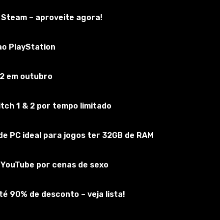
 Steam – aproveite agora!
mNG
ao PlayStation
Inscreva-se no jogo
 2 em outubro
ch 1 & 2 por tempo limitado
e PC ideal para jogos ter 32GB de RAM
do YouTube por cenas de sexo
é 90% de desconto – veja lista!