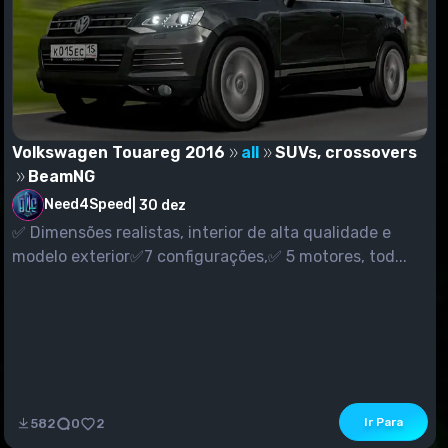
Volkswagen Touareg 2016
all
SUVs, crossovers
BeamNG
Need4Speed
|
30 dez
✅ Dimensões realistas, interior de alta qualidade e
modelo exterior✅7 configurações,✅ 5 motores, tod...
Ir Para
582
0
2