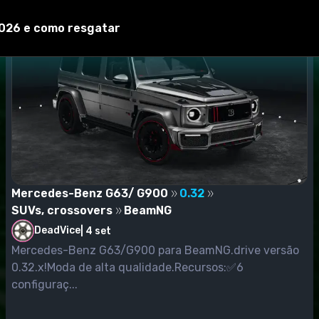
2026 e como resgatar
Mercedes-Benz G63/ G900
0.32
SUVs, crossovers
BeamNG
DeadVice
|
4 set
Mercedes-Benz G63/G900 para BeamNG.drive versão
0.32.x!Moda de alta qualidade.Recursos:✅6
configuraç...