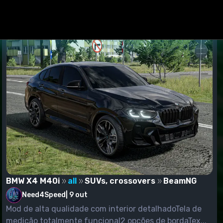
BMW X4 M40i
all
SUVs, crossovers
BeamNG
Need4Speed
|
9 out
Mod de alta qualidade com interior detalhadoTela de
medição totalmente funcional2 opções de bordaTex...