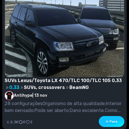
SUVs Lexus/Toyota LX 470/TLC 100/TLC 105 0,33
0.33
SUVs, crossovers
BeamNG
Antihype
|
13 nov
28 configuraçõesOrganismo de alta qualidade;Interior
bem pensado;Pode ser aberto;Dano excelente.Comp...
Ir Para
2.3K
0
2