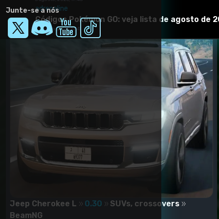
adrenaline
Junte-se a nós
Códigos Pokémon GO: veja lista de agosto de 
5 agosto, 2026, 17:41
Jeep Cherokee L
0.30
SUVs, crossovers
BeamNG