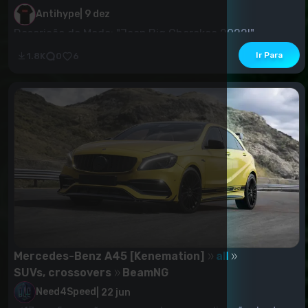
Antihype
|
9 dez
Descrição do Modo: "Jeep Big Cherokee 2022l" ....
Ir Para
1.8K
0
6
Mercedes-Benz A45 [Kenemation]
all
SUVs, crossovers
BeamNG
Need4Speed
|
22 jun