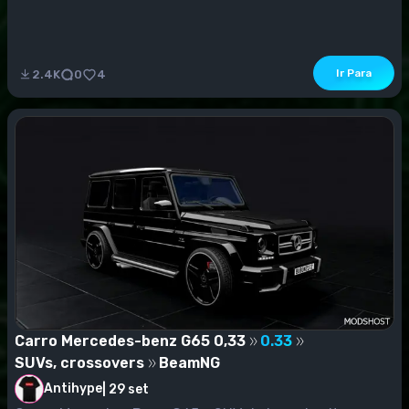
Ir Para
2.4K
0
4
Carro Mercedes-benz G65 0,33
0.33
SUVs, crossovers
BeamNG
Antihype
|
29 set