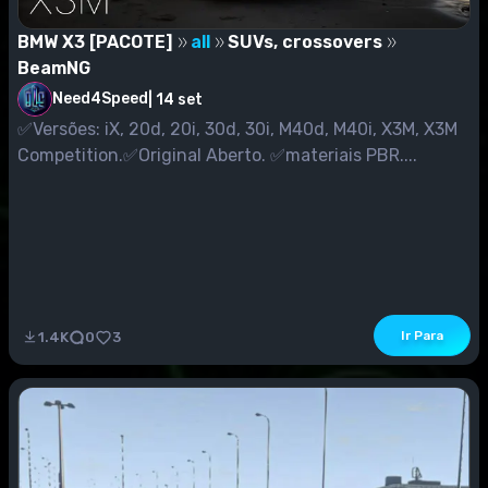
BMW X3 [PACOTE]
all
SUVs, crossovers
BeamNG
Need4Speed
|
14 set
✅Versões: iX, 20d, 20i, 30d, 30i, M40d, M40i, X3M, X3M
Competition.✅Original Aberto. ✅materiais PBR....
Ir Para
1.4K
0
3