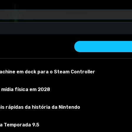
achine em dock para o Steam Controller
mídia física em 2028
s rápidas da história da Nintendo
iar material
Versão do mod:
2.0
Versão do jogo:
0.31
O mod foi test
 a Temporada 9.5