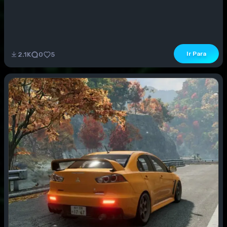
Ir Para
2.1K
0
5