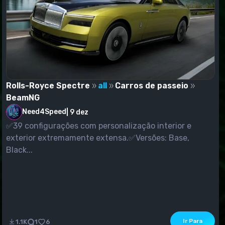
Rolls-Royce Spectre
all
Carros de passeio
BeamNG
Need4Speed
|
9 dez
✅39 configurações com personalização interior e
exterior extremamente extensa.✅Versões: Base,
Black...
Ir Para
1.1K
1
6