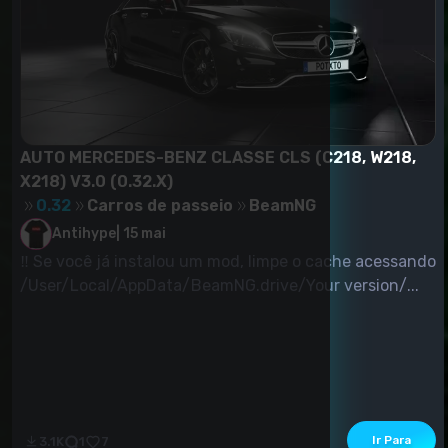
AUTO MERCEDES-BENZ CLASSE CLS (C218, W218,
X218) V3.0 (0.32.X)
0.32
Carros de passeio
BeamNG
Antihype
|
15 mai
‼ Se você já instalou um mod, limpe o cache acessando
/User/Local/AppData/BeamNG.drive/Your version/...
Ir Para
3.1K
1
7