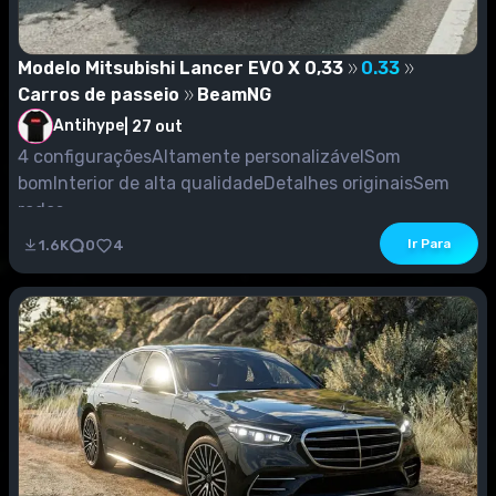
Modelo Mitsubishi Lancer EVO X 0,33
0.33
Carros de passeio
BeamNG
Antihype
|
27 out
4 configuraçõesAltamente personalizávelSom
bomInterior de alta qualidadeDetalhes originaisSem
rodas...
Ir Para
1.6K
0
4