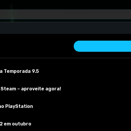
 a Temporada 9.5
 Steam – aproveite agora!
ao PlayStation
ar material
Versão do mod:
1.1
Versão do jogo:
0.29
O mod foi testa
 2 em outubro