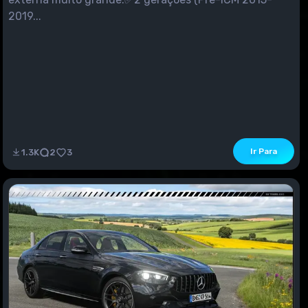
2019...
Ir Para
1.3K
2
3