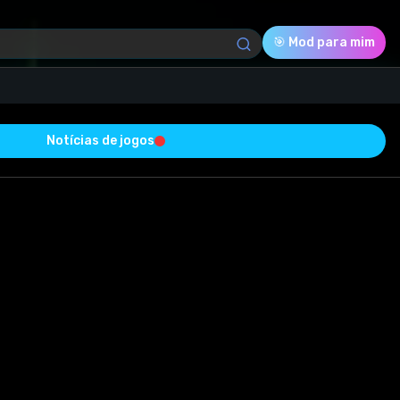
🎯 Mod para mim
Notícias de jogos
Download (120.51 Mb)
Avaliação
0.0
Votado
0
0
0
do com sucesso e está livre de vírus