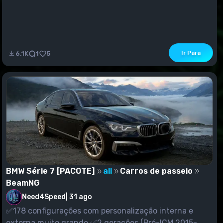
Ir Para
6.1K
1
5
BMW Série 7 [PACOTE]
all
Carros de passeio
BeamNG
Need4Speed
|
31 ago
✅178 configurações com personalização interna e
externa muito grande.✅2 gerações (Pré-ICM 2015-