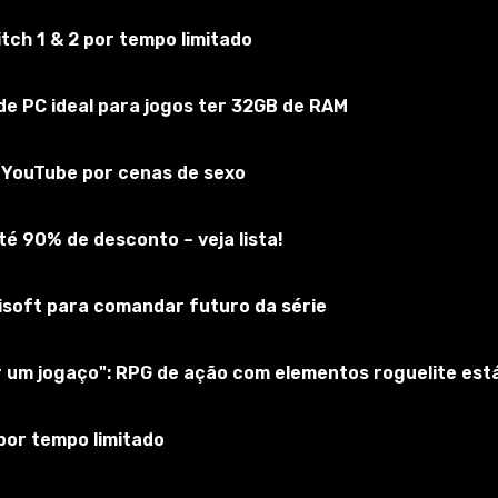
ch 1 & 2 por tempo limitado
mNG
e PC ideal para jogos ter 32GB de RAM
Inscreva-se no jogo
do YouTube por cenas de sexo
é 90% de desconto – veja lista!
bisoft para comandar futuro da série
ar um jogaço": RPG de ação com elementos roguelite es
por tempo limitado