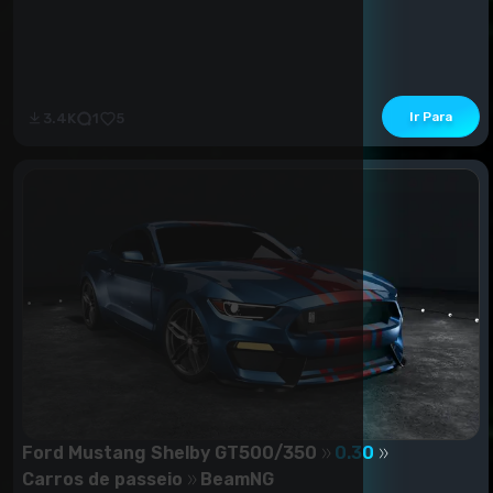
Ir Para
3.4K
1
5
Ford Mustang Shelby GT500/350
0.30
Carros de passeio
BeamNG