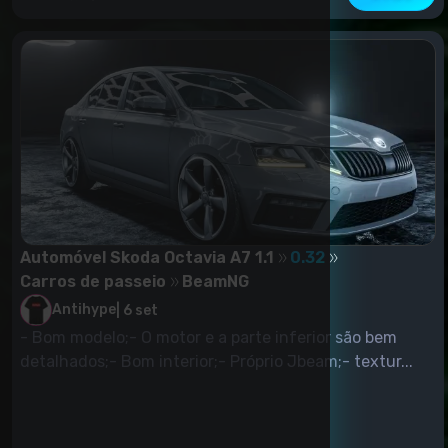
Automóvel Skoda Octavia A7 1.1
0.32
Carros de passeio
BeamNG
Antihype
|
6 set
- Bom modelo;- O motor e a parte inferior são bem
detalhados;- Bom interior;- Próprio Jbeam;- textur...