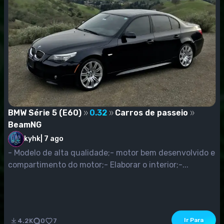
BMW Série 5 (E60)
0.32
Carros de passeio
BeamNG
kyhk
|
7 ago
- Modelo de alta qualidade;- motor bem desenvolvido e
compartimento do motor;- Elaborar o interior;-...
Ir Para
4.2K
0
7