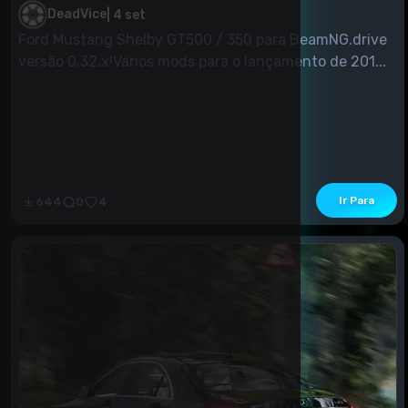
DeadVice
|
4 set
Ford Mustang Shelby GT500 / 350 para BeamNG.drive
versão 0.32.x!Vários mods para o lançamento de 201...
Ir Para
644
0
4