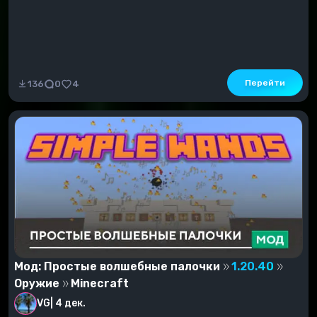
Перейти
136
0
4
Мод: Простые волшебные палочки
1.20.40
Оружие
Minecraft
VG
|
4 дек.