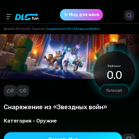
🎯 Мод для меня
Домой
-
Minecraft
-
Оружие
-
Снаряжение Из «Звездных Войн»
Версия игры *
1.19
(8dd0b5ec86de8ccd5500915f480394c2.mcpack)
Рейтинг
0.0
Download (2.64 Mb)
0
0
Голоса
0
Снаряжение из «Звездных войн»
Репорт
мод
Категория -
Оружие
Спам
Нарушение
авторских