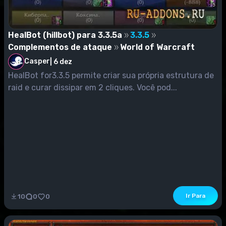
HealBot (hillbot) para 3.3.5a
3.3.5
Complementos de ataque
World of Warcraft
Casper
|
6 dez
HealBot for3.3.5 permite criar sua própria estrutura de
raid e curar dissipar em 2 cliques. Você pod...
Ir Para
10
0
0