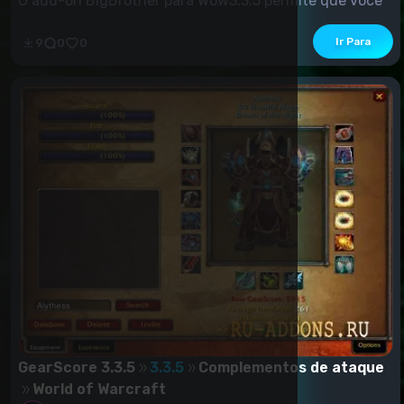
O add-on BigBrother para Wow3.3.5 permite que você
verifique seu status de ganho de raid....
Ir Para
9
0
0
GearScore 3.3.5
3.3.5
Complementos de ataque
World of Warcraft