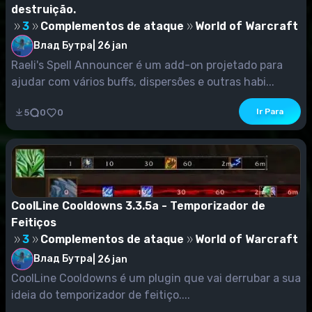
destruição.
3
Complementos de ataque
World of Warcraft
Влад Бутра
|
26 jan
Raeli's Spell Announcer é um add-on projetado para
ajudar com vários buffs, dispersões e outras habi...
Ir Para
5
0
0
CoolLine Cooldowns 3.3.5a - Temporizador de
Feitiços
3
Complementos de ataque
World of Warcraft
Влад Бутра
|
26 jan
CoolLine Cooldowns é um plugin que vai derrubar a sua
ideia do temporizador de feitiço....