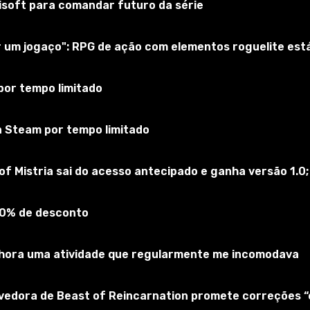
bisoft para comandar futuro da série
ar um jogaço": RPG de ação com elementos roguelite es
por tempo limitado
a Steam por tempo limitado
of Mistria sai do acesso antecipado e ganha versão 1.0;
marcar os participantes de raid com um clique do mouse.
90% de desconto
xemplo, em marcação de tanque ou tratamento). Você pode defi
elhora uma atividade que regularmente me incomodava
lvedora de Beast of Reincarnation promete correções 