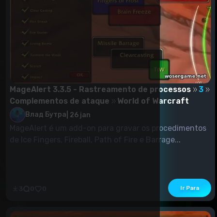
MageAlert 3.3.5 - Rastreamento de processos
3
Complementos de ataque
World of Warcraft
Влад Бутра
|
26 jan
MageAlert é um add-on para gravar os procedimentos
de Ice Fingers, Fireball, Path of Fire e Barrage...
Ir Para
3
0
0