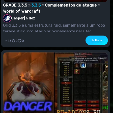
GRADE 3.3.5
3.3.5
Complementos de ataque
World of Warcraft
Casper
|
6 dez
Grid 3.3.5 é uma estrutura raid, semelhante a um robô
terapêutico, projetado principalmente para ter...
Ir Para
18
0
0