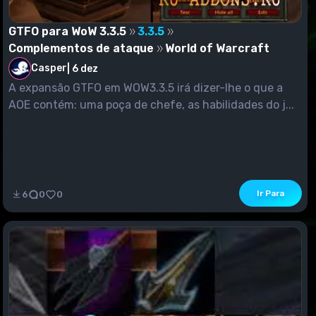
GTFO para WoW 3.3.5
3.3.5
Complementos de ataque
World of Warcraft
Casper
|
6 dez
A expansão GTFO em WOW3.3.5 irá dizer-lhe o que a
AOE contém: uma poça de chefe, as habilidades do j...
Ir Para
6
0
0