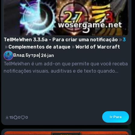
TellMeWhen 3.3.5a - Para criar uma notificação
3
Complementos de ataque
World of Warcraft
Влад Бутра
|
26 jan
TellMeWhen é um add-on que permite que você receba
notificações visuais, auditivas e de texto quando...
Ir Para
15
0
0