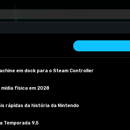
ara WoW 3.3.5
achine em dock para o Steam Controller
mídia física em 2028
3.3.5
s rápidas da história da Nintendo
 material
Versão do mod:
1
Versão do jogo:
3.3.5
O mod foi testado 
 a Temporada 9.5