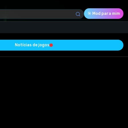
🎯 Mod para mim
Notícias de jogos
Download (10.75 Kb)
Avaliação
0.0
Votado
0
0
0
com sucesso e está livre de vírus