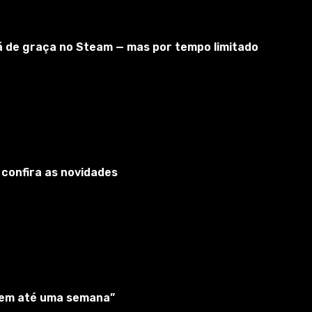
tá de graça no Steam — mas por tempo limitado
 confira as novidades
nir qualquer botão para exibir a janela.
“em até uma semana”