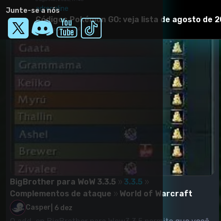
adrenaline
Junte-se a nós
Códigos Pokémon GO: veja lista de agosto de 
5 agosto, 2026, 17:41
BigBrother para WoW 3.3.5
3.3.5
Complementos de ataque
World of Warcraft
Casper
|
6 dez