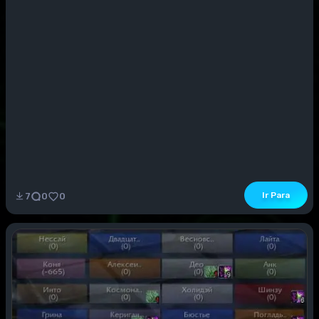
Ir Para
7
0
0