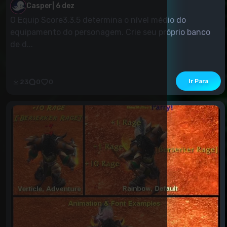
Casper
|
6 dez
O Equip Score3.3.5 determina o nível médio do
equipamento do personagem. Crie seu próprio banco
de d...
Ir Para
23
0
0