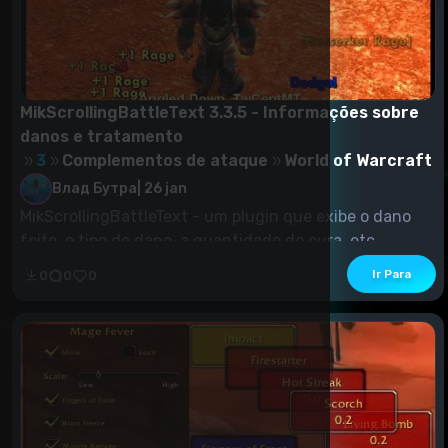
MikScrollingBattleText 3.3.5 - Informações sobre
danos e tratamento
3
Complementos de ataque
World of Warcraft
Влад Бутра
|
26 jan
MikScrollingBattleText - um plugin que exibe o dano
feito, o tipo de dano, a quantidade de cura, etc...
Ir Para
0
0
0