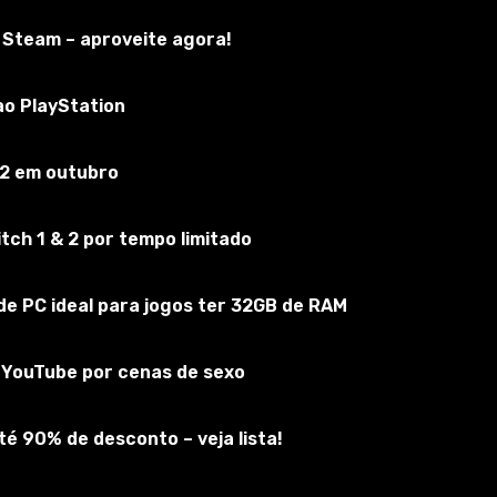
 Steam – aproveite agora!
of Warcraft
screva-se no jogo
ao PlayStation
 2 em outubro
ch 1 & 2 por tempo limitado
e PC ideal para jogos ter 32GB de RAM
do YouTube por cenas de sexo
é 90% de desconto – veja lista!