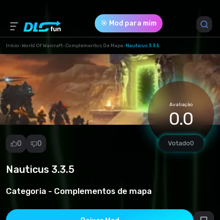
🎯 Mod para mim
Início
-
World Of Warcraft
-
Complementos De Mapa
-
Nauticus 3.3.5
Versão do Jogo *
3.3.5 (c5698c34ea7fa87632aadd5b469cf9cc.rar)
Avaliação
Download (298.41 Kb)
0.0
0
0
Votado
0
Nauticus 3.3.5
Denunciar
mod
Categoria -
Complementos de mapa
Spam
Violação de
direitos