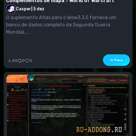
Complementos de mapa
World of Warcraft
Casper
|
5 dez
O suplemento Atlas para o Wow3.3.5 fornece um
banco de dados completo da Segunda Guerra
Mundial....
Ir Para
20
0
0