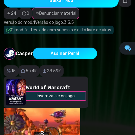
Baixar Mod
autorais
Categoria
incorreta
24
0
Denunciar material
Software
malicioso/vírus
Versão do mod:
1
Versão do jogo:
3.3.5
Conteúdo não
O mod foi testado com sucesso e está livre de vírus
funcional
Descrição
imprecisa
Outro
Casper
Assinar Perfil
15
5.74K
28.59K
World of Warcraft
Inscreva-se no jogo