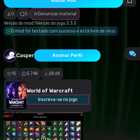
Baixar Mod
autorais
Categoria
incorreta
0
0
Denunciar material
Software
malicioso/vírus
Versão do mod:
1
Versão do jogo:
3.3.5
Conteúdo não
O mod foi testado com sucesso e está livre de vírus
funcional
Descrição
imprecisa
Outro
Casper
Assinar Perfil
15
5.74K
28.6K
World of Warcraft
Inscreva-se no jogo