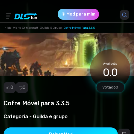
🎯 Mod para mim
Início
-
World Of Warcraft
-
Guilda E Grupo
-
Cofre Móvel Para 3.3.5
Versão do Jogo *
3.3.5 (8bee9e4e84a82c401d789647ddde7975.zip)
Avaliação
Download (137.66 Kb)
0.0
0
0
Votado
0
Cofre Móvel para 3.3.5
Denunciar
mod
Categoria -
Guilda e grupo
Spam
Violação de
direitos