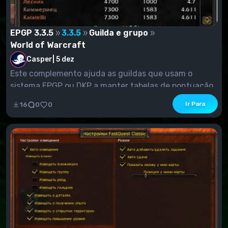
EPGP 3.3.5
3.3.5
Guilda e grupo
World of Warcraft
Casper
|
5 dez
Este complemento ajuda as guildas que usam o
sistema EPGP ou DKP a manter tabelas de pontuação
EP e...
Ir Para
16
0
0