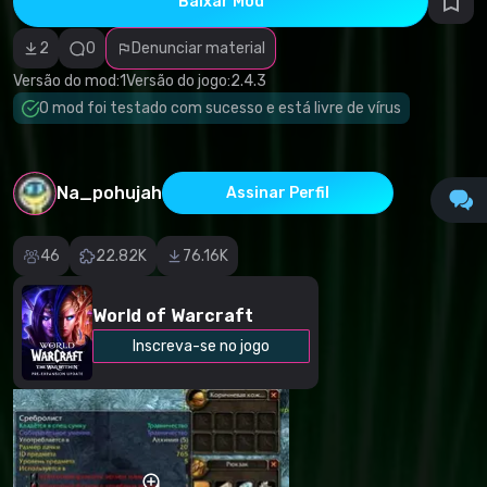
Baixar Mod
autorais
Categoria
incorreta
2
0
Denunciar material
Software
malicioso/vírus
Versão do mod:
1
Versão do jogo:
2.4.3
Conteúdo não
O mod foi testado com sucesso e está livre de vírus
funcional
Descrição
imprecisa
Outro
Na_pohujah
Assinar Perfil
46
22.82K
76.16K
World of Warcraft
Inscreva-se no jogo