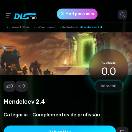
🎯 Mod para mim
Início
-
World Of Warcraft
-
Complementos De Profissão
-
Mendeleev 2.4
Versão do Jogo *
2.4.3 (4e2d50879217583f3c8487d7031807d2.zip)
Avaliação
Download (323.94 Kb)
0.0
0
0
Votado
0
Mendeleev 2.4
Denunciar
mod
Categoria -
Complementos de profissão
Spam
Violação de
direitos