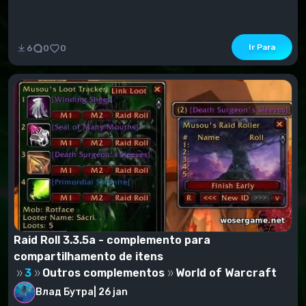
Ir Para
6
0
0
Raid Roll 3.3.5a - complemento para
compartilhamento de itens
3
Outros complementos
World of Warcraft
Влад Бутра
|
26 jan