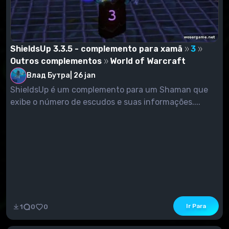
ShieldsUp 3.3.5 - complemento para xamã
3
Outros complementos
World of Warcraft
Влад Бутра
|
26 jan
ShieldsUp é um complemento para um Shaman que
exibe o número de escudos e suas informações....
Ir Para
1
0
0