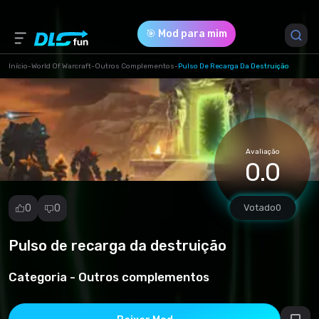
🎯 Mod para mim
Início
-
World Of Warcraft
-
Outros Complementos
-
Pulso De Recarga Da Destruição
Versão do Jogo *
2.4.3 (116bada57e30701480329e4231aa66f0.rar)
Avaliação
Download (3.46 Kb)
0.0
0
0
Votado
0
Pulso de recarga da destruição
Denunciar
mod
Categoria -
Outros complementos
Spam
Violação de
direitos