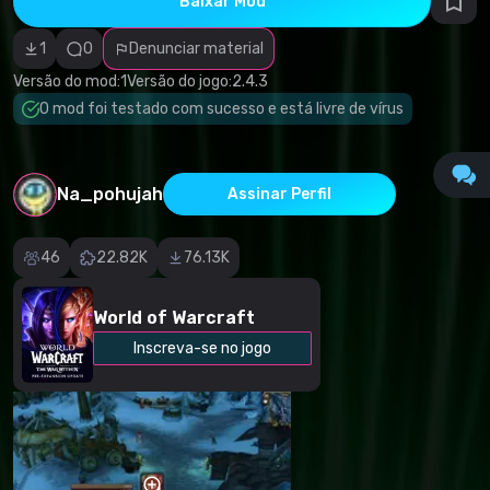
Baixar Mod
autorais
Categoria
incorreta
1
0
Denunciar material
Software
malicioso/vírus
Versão do mod:
1
Versão do jogo:
2.4.3
Conteúdo não
O mod foi testado com sucesso e está livre de vírus
funcional
Descrição
imprecisa
Outro
Na_pohujah
Assinar Perfil
46
22.82K
76.13K
World of Warcraft
Inscreva-se no jogo