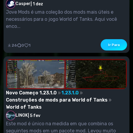
Casper
|
1 dez
Jove Mods é uma coleção dos mods mais úteis e
necessários para o jogo World of Tanks. Aqui você
enco...
Ir Para
26
0
1
Novo Começo 1.23.1.0
1.23.1.0
Construções de mods para World of Tanks
World of Tanks
LINOK
|
5 fev
Este mod é único na medida em que combina os
seguintes mods em um pacote mod. Levou muito