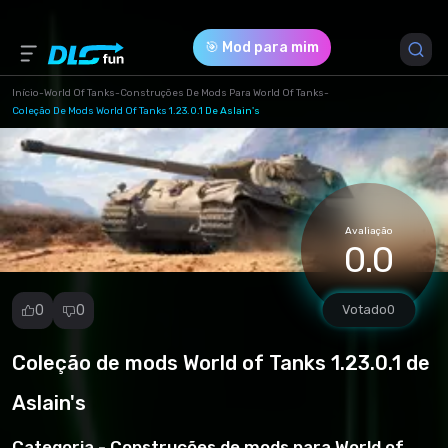
🎯 Mod para mim
Início
-
World Of Tanks
-
Construções De Mods Para World Of Tanks
-
Coleção De Mods World Of Tanks 1.23.0.1 De Aslain's
Versão do Jogo *
1.23.0.1 (e2793ab050ca418f1aff4c8653503596.zip)
Download (86.21 Mb)
Avaliação
0.0
0
0
Votado
0
Coleção de mods World of Tanks 1.23.0.1 de
Denunciar
mod
Aslain's
Spam
Violação de
Categoria -
Construções de mods para World of