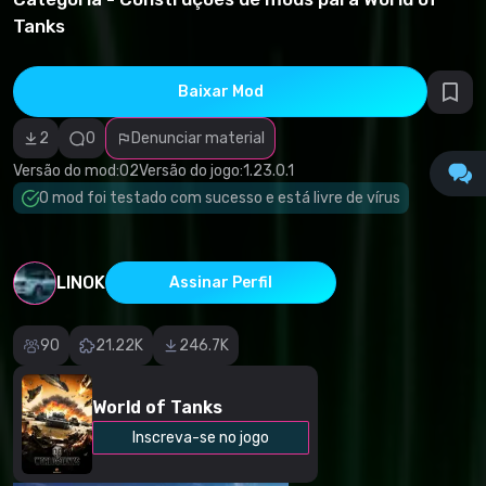
direitos
Tanks
autorais
Categoria
incorreta
Software
Baixar Mod
malicioso/vírus
Conteúdo não
funcional
2
0
Denunciar material
Descrição
imprecisa
Versão do mod:
02
Versão do jogo:
1.23.0.1
Outro
O mod foi testado com sucesso e está livre de vírus
LINOK
Assinar Perfil
90
21.22K
246.7K
World of Tanks
Inscreva-se no jogo