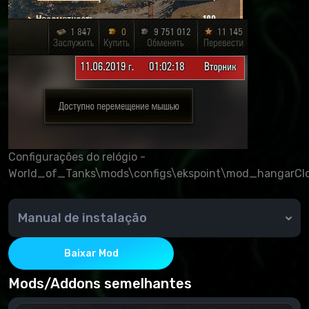
Configurações do relógio -
World_of_Tanks\mods\configs\ekspoint\mod_hangarClo
Manual de instalação
Copie a pasta Mods para a pasta de jogos (:/WOT/).
Baixar Mod
Mods/Addons semelhantes