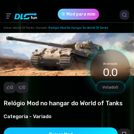
🎯 Mod para mim
Início
-
World Of Tanks
-
Variado
-
Relógio Mod No Hangar Do World Of Tanks
Versão do Jogo *
1.23.0.1 (7befe8ec0dcb38c44d3dfb63df666cb7.rar)
Avaliação
Download (278.70 Kb)
0.0
0
0
Votado
0
Relógio Mod no hangar do World of Tanks
Denunciar
mod
Categoria -
Variado
Spam
Violação de
direitos