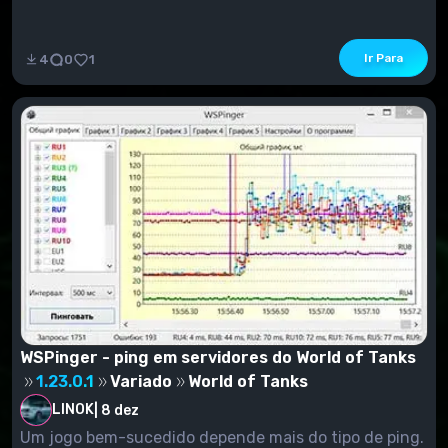
Ir Para
4
0
1
WSPinger - ping em servidores do World of Tanks
1.23.0.1
Variado
World of Tanks
LINOK
|
8 dez
Um jogo bem-sucedido depende mais do tipo de ping.