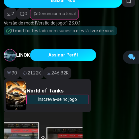
Baixar Mod
autorais
Categoria
incorreta
2
0
Denunciar material
Software
malicioso/vírus
Versão do mod:
1
Versão do jogo:
1.23.0.1
Conteúdo não
O mod foi testado com sucesso e está livre de vírus
funcional
Descrição
imprecisa
Outro
LINOK
Assinar Perfil
90
21.22K
246.82K
World of Tanks
Inscreva-se no jogo