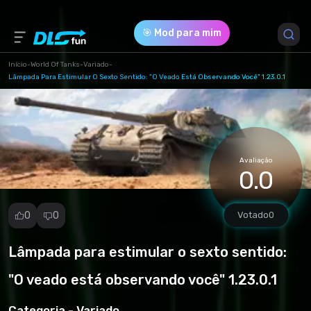
🎯 Mod para mim
Início
-
World Of Tanks
-
Variado
-
Lâmpada Para Estimular O Sexto Sentido: "O Veado Está Observando Você" 1.23.0.1
Versão do Jogo *
1.23.0.1 (38a46612f9cf831a165b20cfd96d30a0.rar)
Download (1.95 Mb)
Avaliação
0.0
0
0
Votado
0
Lâmpada para estimular o sexto sentido:
Denunciar
mod
"O veado está observando você" 1.23.0.1
Spam
Violação de
Categoria -
Variado