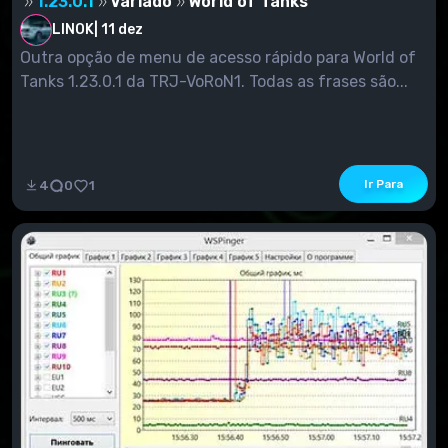
1.23.0.1
Variado
World of Tanks
LINOK
|
11 dez
Outra opção de menu de acesso rápido para World of
Tanks 1.23.0.1 da TRJ-VoRoN1. Todas as frases são...
Ir Para
4
0
1