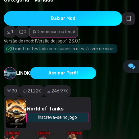
direitos
autorais
Categoria
incorreta
Baixar Mod
Software
malicioso/vírus
1
0
Denunciar material
Conteúdo não
funcional
Versão do mod:
1
Versão do jogo:
1.23.0.1
Descrição
imprecisa
O mod foi testado com sucesso e está livre de vírus
Outro
LINOK
Assinar Perfil
90
21.22K
246.97K
World of Tanks
Inscreva-se no jogo