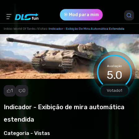
🎯 Mod para mim
Início
-
World Of Tanks
-
Vistas
-
Indicador - Exibição De Mira Automática Estendida
Versão do Jogo *
1.23.0.1 (868cc167dc099d821158a613d0aa16e2.rar)
Avaliação
Download (147.24 Kb)
5.0
1
0
Votado
1
Indicador - Exibição de mira automática
Denunciar
mod
estendida
Spam
Violação de
Categoria -
Vistas
direitos