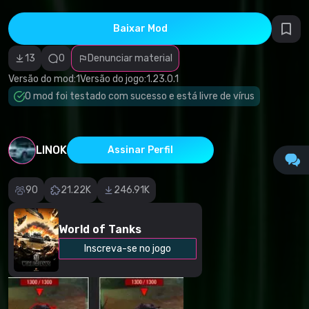
autorais
Categoria
incorreta
Baixar Mod
Software
malicioso/vírus
13
0
Denunciar material
Conteúdo não
funcional
Versão do mod:
1
Versão do jogo:
1.23.0.1
Descrição
imprecisa
O mod foi testado com sucesso e está livre de vírus
Outro
LINOK
Assinar Perfil
90
21.22K
246.91K
World of Tanks
Inscreva-se no jogo