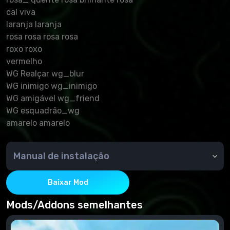
cal viva
laranja laranja
rosa rosa rosa rosa
roxo roxo
vermelho
WG Realçar wg_blur
WG inimigo wg_inimigo
WG amigável wg_friend
WG esquadrão_wg
amarelo amarelo
Manual de instalação
Copie a pasta mods do arquivo para a pasta de jogos.
(Mundo dos Tanques)
Baixar Mod
Mods/Addons semelhantes