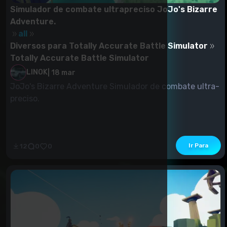
Simulador de combate ultrapreciso JoJo's Bizarre
Adventure.
all
Diversos para Totally Accurate Battle Simulator
Totally Accurate Battle Simulator
LINOK
|
18 mar
JoJo's Bizarre Adventure Simulador de combate ultra-
preciso.
Ir Para
12
0
0