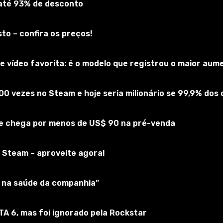
 até 93% de desconto
to – confira os preços!
 vídeo favorita: é o modelo que registrou o maior au
00 vezes no Steam e hoje seria milionário se 99,9% do
 e chega por menos de US$ 90 na pré-venda
 no Steam Workshop!....
 Steam – aproveite agora!
m no império. ...Estes eventos ocorrem em nome de um faz
 eventos ocorrerão em nome do capitão sem nome....
ar na saúde da companhia”
do-a nas opções disponíveis. Já que o balanço é baseado e
GTA 6, mas foi ignorado pela Rockstar