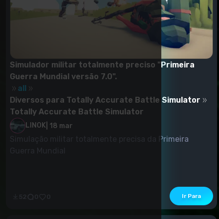
Simulador militar totalmente preciso "Primeira
Guerra Mundial versão 7.0".
all
Diversos para Totally Accurate Battle Simulator
Totally Accurate Battle Simulator
LINOK
|
18 mar
Simulação militar totalmente precisa da Primeira
Guerra Mundial
Ir Para
52
0
0