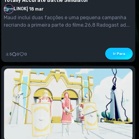
Totally Accurate Battle Simulator
LINOK
|
18 mar
Maud inclui duas facções e uma pequena campanha
recriando a primeira parte do filme.26,8 Radogast ad...
Ir Para
5
0
0