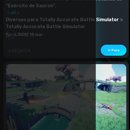
"Exército de Sauron".
all
Diversos para Totally Accurate Battle Simulator
Totally Accurate Battle Simulator
LINOK
|
18 mar
Moda baseada no mundo do Senhor dos Anéis.Este
mod é adicionado pela Legião de Sauron.
Ir Para
22
0
0