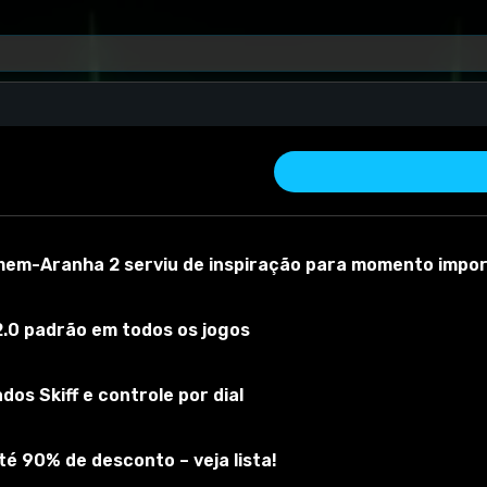
Simulador De Combate Totalmente Preciso "Inquisition Campaign".
omem-Aranha 2 serviu de inspiração para momento impo
.0 padrão em todos os jogos
nquisition Campaign".
mulator
os Skiff e controle por dial
 material
Versão do mod:
1
Versão do jogo:
1
O mod foi testado com s
é 90% de desconto – veja lista!