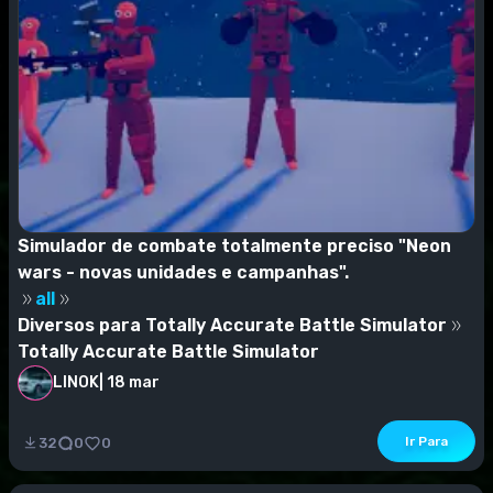
Simulador de combate totalmente preciso "Neon
wars - novas unidades e campanhas".
all
Diversos para Totally Accurate Battle Simulator
Totally Accurate Battle Simulator
LINOK
|
18 mar
A campanha e as bandas são para diversão, mas é
ótimo para aqueles que perdem os tiroteios neon de t...
Ir Para
32
0
0