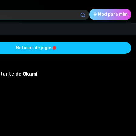
🎯 Mod para mim
Notícias de jogos
Download (27.86 Mb)
Avaliação
0.0
rtante de Okami
Votado
0
0
0
ucesso e está livre de vírus