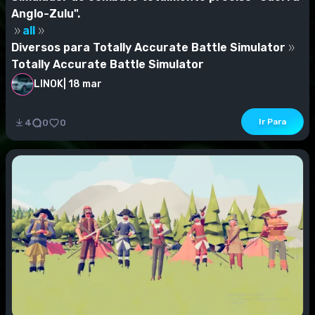
Anglo-Zulu".
all
Diversos para Totally Accurate Battle Simulator
Totally Accurate Battle Simulator
LINOK
|
18 mar
Novas bandas foram adicionadas: British, Zulus e
Boers.Adicionado quatro novos mapas: campo, forte,...
Ir Para
4
0
0