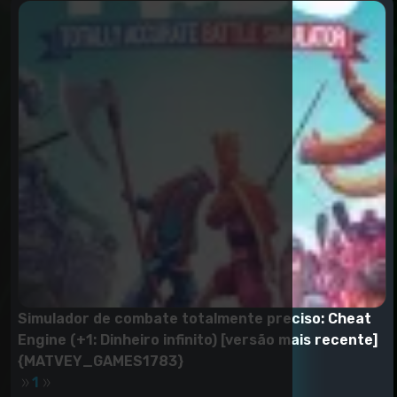
Simulador de combate totalmente preciso: Cheat
Engine (+1: Dinheiro infinito) [versão mais recente]
{MATVEY_GAMES1783}
1