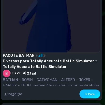
PACOTE BATMAN
all
Diversos para Totally Accurate Battle Simulator
Totally Accurate Battle Simulator
BIG VETA
|
23 jul
BATMAN - ROBIN - CATWOMAN - ALFRED - JOKER -
HARLEY - THUG contém.Abra o arquivo rar no diretório
do...
Ir Para
10
0
0