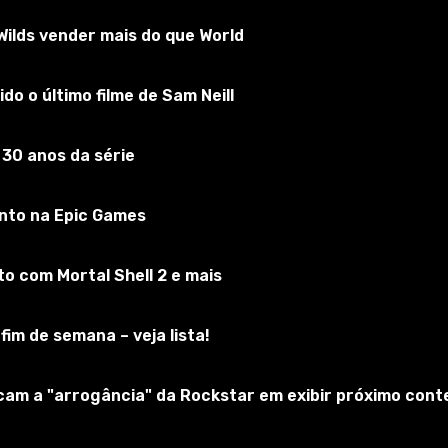
ilds vender mais do que World
otally Accurate Battle Simulator
Inscreva-se no jogo
do o último filme de Sam Neill
 30 anos da série
nto na Epic Games
 com Mortal Shell 2 e mais
fim de semana – veja lista!
icam a "arrogância" da Rockstar em exibir próximo cont