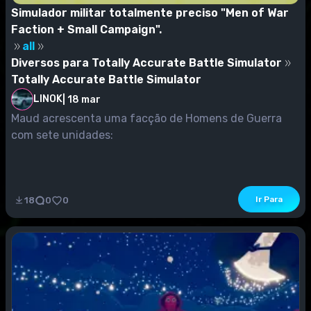
Simulador militar totalmente preciso "Men of War
Faction + Small Campaign".
all
Diversos para Totally Accurate Battle Simulator
Totally Accurate Battle Simulator
LINOK
|
18 mar
Maud acrescenta uma facção de Homens de Guerra
com sete unidades:
Ir Para
18
0
0