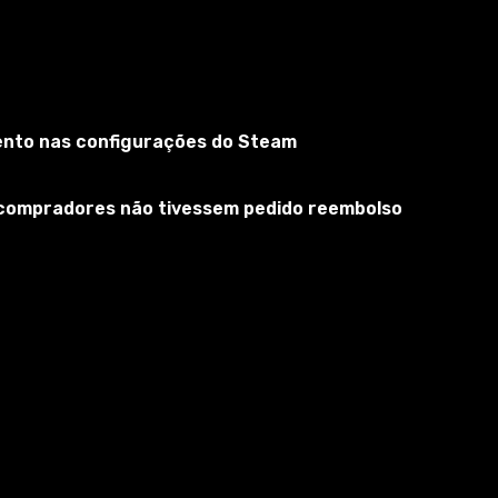
mento nas configurações do Steam
s compradores não tivessem pedido reembolso
endeiro sem nome.... Simultaneamente em outra região
m frações à minha maneira.....