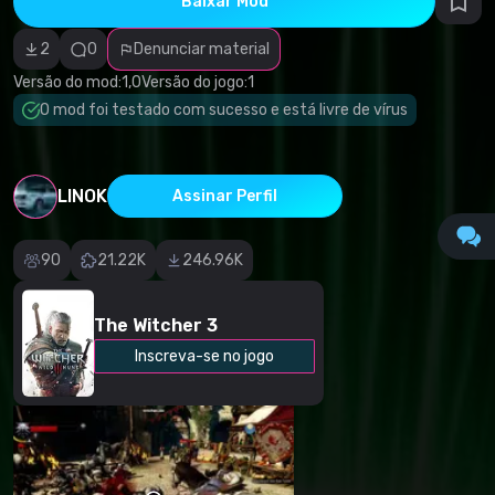
Baixar Mod
autorais
Categoria
incorreta
2
0
Denunciar material
Software
malicioso/vírus
Versão do mod:
1,0
Versão do jogo:
1
Conteúdo não
O mod foi testado com sucesso e está livre de vírus
funcional
Descrição
imprecisa
Outro
LINOK
Assinar Perfil
90
21.22K
246.96K
The Witcher 3
Inscreva-se no jogo