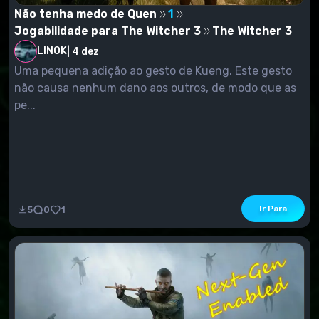
Não tenha medo de Quen
1
Tenha um bom jogo!
Jogabilidade para The Witcher 3
The Witcher 3
LINOK
|
4 dez
Uma pequena adição ao gesto de Kueng. Este gesto
não causa nenhum dano aos outros, de modo que as
pe...
Ir Para
5
0
1