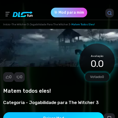
🎯 Mod para mim
Início
-
The Witcher 3
-
Jogabilidade Para The Witcher 3
-
Matem Todos Eles!
Versão do Jogo *
1 (4c38ffc05ac8b83e9cedaf46e1cc3bac.zip)
Avaliação
Download (257.97 Kb)
0.0
0
0
Votado
0
Matem todos eles!
Denunciar
mod
Categoria -
Jogabilidade para The Witcher 3
Spam
Violação de
direitos