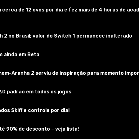
 cerca de 12 ovos por dia e fez mais de 4 horas de acad
2 no Brasil; valor do Switch 1 permanece inalterado
m ainda em Beta
omem-Aranha 2 serviu de inspiração para momento impo
o rosto foi reciclado.
.0 padrão em todos os jogos
os Skiff e controle por dial
é 90% de desconto – veja lista!