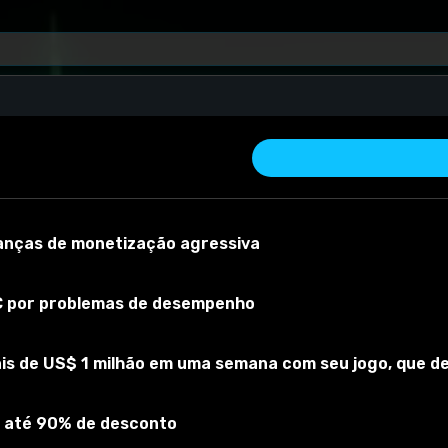
rianças de monetização agressiva
PC por problemas de desempenho
is de US$ 1 milhão em uma semana com seu jogo, que 
 material
Versão do mod:
1,0
Versão do jogo:
1
O mod foi testado com
 até 90% de desconto