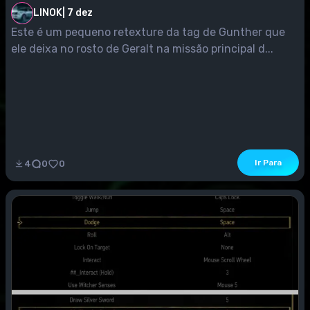
LINOK
|
7 dez
Este é um pequeno retexture da tag de Gunther que
ele deixa no rosto de Geralt na missão principal d...
Ir Para
4
0
0