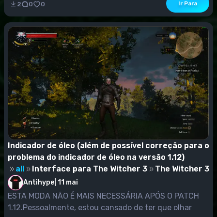
Ir Para
2
0
0
Indicador de óleo (além de possível correção para o
problema do indicador de óleo na versão 1.12)
all
Interface para The Witcher 3
The Witcher 3
Antihype
|
11 mai
ESTA MODA NÃO É MAIS NECESSÁRIA APÓS O PATCH
1.12.Pessoalmente, estou cansado de ter que olhar