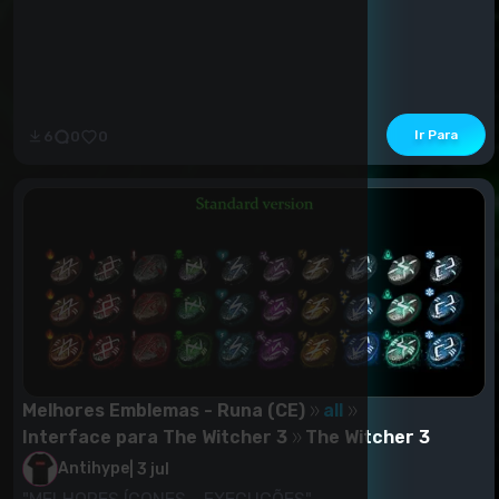
Ir Para
6
0
0
Melhores Emblemas - Runa (CE)
all
Interface para The Witcher 3
The Witcher 3
Antihype
|
3 jul