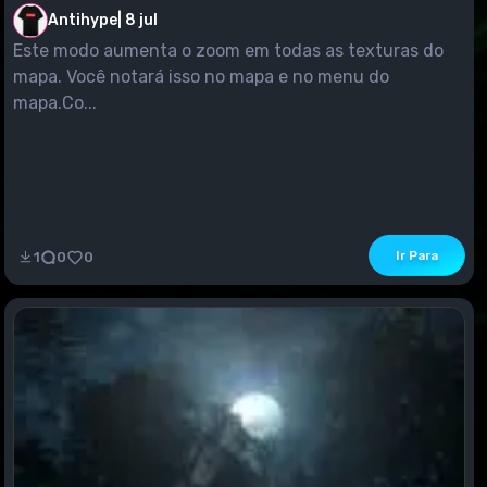
Antihype
|
8 jul
Este modo aumenta o zoom em todas as texturas do
mapa. Você notará isso no mapa e no menu do
mapa.Co...
Ir Para
1
0
0