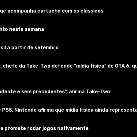
que acompanha cartucho com os clássicos
cher 3
onto nesta semana
reva-se no jogo
sil a partir de setembro
: chefe da Take-Two defende "mídia física" de GTA 6,
endente e sem precedentes”, afirma Take-Two
 PS5, Nintendo afirma que mídia física ainda represen
 e promete rodar jogos nativamente