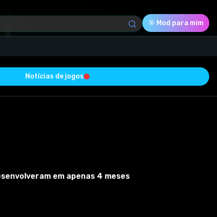
🎯 Mod para mim
Notícias de jogos
Download (203.06 Kb)
Avaliação
0.0
Votado
0
desenvolveram em apenas 4 meses
0
0
 sucesso e está livre de vírus