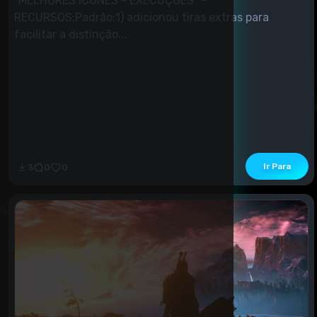
"MELHORES ÍCONES - EXECUÇÕES" -
RECURSOS:Padrão:1) adicionou tiras extras para
facilitar a distinção...
Ir Para
3
0
0