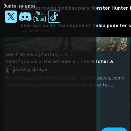
adrenaline
Junte-se a nós
Capcom revela medidas para Monster Hunter W
6 agosto, 2026, 21:21
ign br
Live-action de The Legend of Zelda pode ter si
6 agosto, 2026, 20:50
Serif de Rivia (fontes)
all
Interface para The Witcher 3
The Witcher 3
Antihype
|
23 jun
Se você gosta de fontes legíveis, mas clássicas, como
novas no jogo, este mod adiciona várias fontes...