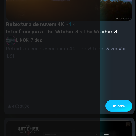
Retextura de nuvem 4K
1
Interface para The Witcher 3
The Witcher 3
LINOK
|
7 dez
Retextura em nuvem como 4K. The Witcher 3 versão
1.31.
Ir Para
4
0
0