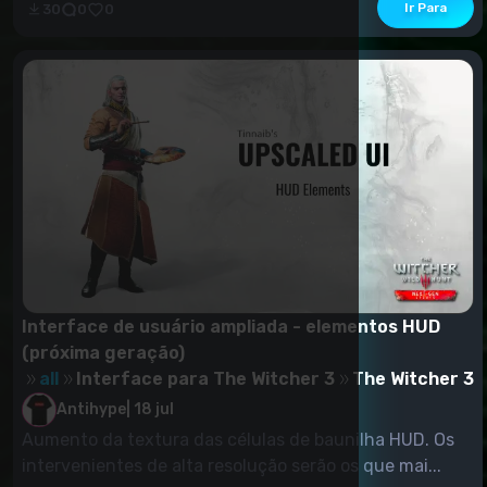
Ir Para
30
0
0
Interface de usuário ampliada - elementos HUD
(próxima geração)
all
Interface para The Witcher 3
The Witcher 3
Antihype
|
18 jul
Aumento da textura das células de baunilha HUD. Os
intervenientes de alta resolução serão os que mai...